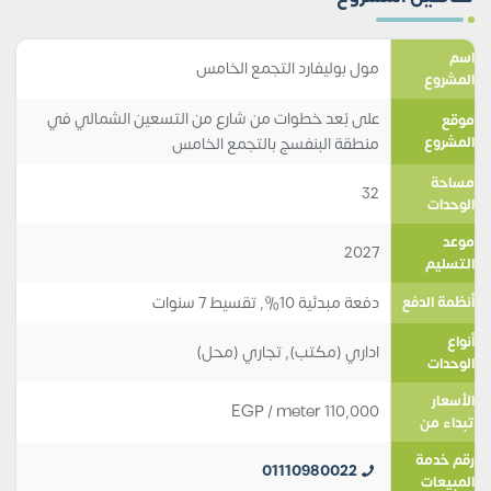
اسم
مول بوليفارد التجمع الخامس
المشروع
على بُعد خطوات من شارع من التسعين الشمالي في
موقع
المشروع
منطقة البنفسج بالتجمع الخامس
مساحة
32
الوحدات
موعد
2027
التسليم
دفعة مبدئية 10%, تقسيط 7 سنوات
أنظمة الدفع
أنواع
اداري (مكتب)
,
تجاري (محل)
الوحدات
الأسعار
EGP
/ meter
110,000
تبداء من
رقم خدمة
01110980022
المبيعات