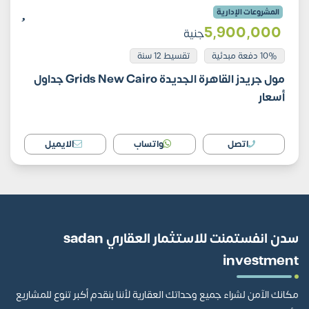
المشروعات الإدارية
5٬900٬000
جنية
10% دفعة مبدئية
تقسيط 12 سنة
مول جريدز القاهرة الجديدة Grids New Cairo جداول
أسعار
اتصل
واتساب
الايميل
سدن انفستمنت للاستثمار العقاري sadan
investment
مكانك الآمن لشراء جميع وحداتك العقارية لأننا بنقدم أكبر تنوع للمشاريع