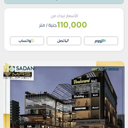
الأسعار تبداء من
110,000
جنية
/ متر
زووم
اتصل
واتساب