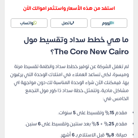
استفد من هذه الأسعار واستثمر اموالك الآن
زووم
اتصل
واتساب
ما هي خطط سداد وتقسيط مول
The Core New Cairo؟
لم تغفل الشركة عن توفير خطط سداد وانظمة تقسيط مرنة
وميسرة، لكى تساعد العملاء في امتلاك الوحدة التي يرغبون
بها، فيمكنك الآن شراء الوحدة المناسبة لك دون مواجهة اي
مشاكل مادية، وتتمثل خطة سداد ذا كور مول التجمع
الخامس في:
مقدم
15
% وتقسيط على
5
سنوات.
مقدم
25
% +
5
% بعد سنتين وتقسيط على
6
سنين.
صيانة:
8%
قبل الاستلام بـ
6
أشهر.