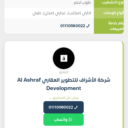
طوب احمر
نوع التشطيب
اداري (مكتب)
,
تجاري (محل)
,
طبي
أنواع الوحدات
رقم خدمة
01110980022
المبيعات
المطور
شركة الأشراف للتطوير العقاري Al Ashraf
Development
عرض كل المشاريع →
01110980022
واتساب