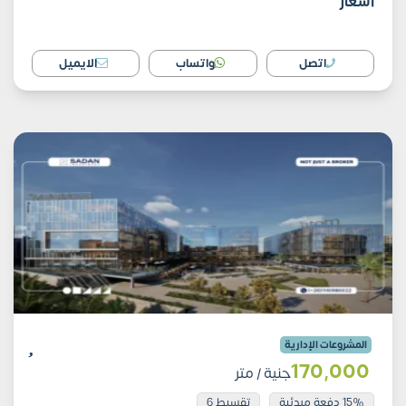
أسعار
اتصل
واتساب
الايميل
المشروعات الإدارية
170٬000
جنية
/ متر
15% دفعة مبدئية
تقسيط 6