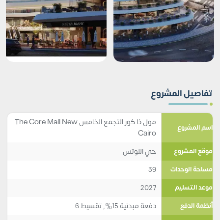
تفاصيل المشروع
مول ذا كور التجمع الخامس The Core Mall New
اسم المشروع
Cairo
حي اللوتس
موقع المشروع
39
مساحة الوحدات
2027
موعد التسليم
دفعة مبدئية 15%, تقسيط 6
أنظمة الدفع