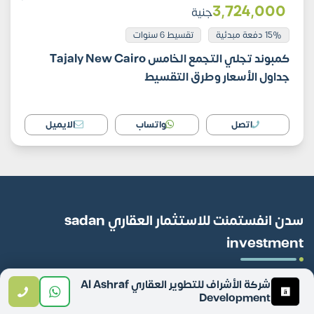
3٬724٬000
جنية
15% دفعة مبدئية
تقسيط 6 سنوات
كمبوند تجلي التجمع الخامس Tajaly New Cairo
جداول الأسعار وطرق التقسيط
اتصل
واتساب
الايميل
سدن انفستمنت للاستثمار العقاري sadan
investment
مكانك الآمن لشراء جميع وحداتك العقارية لأننا بنقدم أكبر تنوع للمشاريع
شركة الأشراف للتطوير العقاري Al Ashraf
وأفضل تجربة لخدمات مابعد البيع سدن مش بس وسيط عقاري
Development