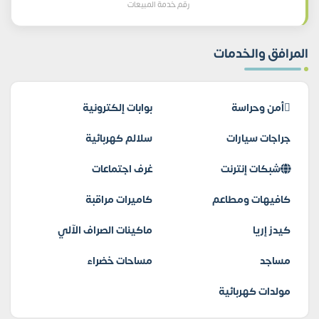
رقم خدمة المبيعات
المرافق والخدمات
أمن وحراسة
بوابات إلكترونية
جراجات سيارات
سلالم كهربائية
شبكات إنترنت
غرف اجتماعات
كافيهات ومطاعم
كاميرات مراقبة
كيدز إريا
ماكينات الصراف الآلي
مساجد
مساحات خضراء
مولدات كهربائية