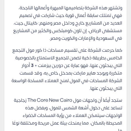
وتشتهر هذه الشركة بتصاميمها المبهرة وأعمالها الناجحة،
فهي تمتلك سابقة أعمال قوية حيث شاركت في تصميم
العديد من المشاريع خارج وداخل مصر ومنهم: كابيتال جيت،
مستشفى الرياض، إن تاون كومبلكس والكثير من المشاريع
في السعودية والإمارات والكويت ومصر.
كما حرصت الشركة على تقسيم مساحات ذا كور مول التجمع
الخامس بطريقة ذكية تضمن للجميع الاستمتاع بالخصوصية
التي يبحثون عنها، فهو عبارة عن دورين بيزمنت +
3
أدوار
متكررة ويوجد هايبر ماركت بمدخل خاص به، وقد قسمت
الشركة المساحات في المول لمنح العملاء المساحة الواسعة
التي يبحثون عنها.
ستجد أيضًا أن واجهات مول The Core New Cairo زجاجية
تساعد على دخول أشعة الشمس للمول، وبفضل هذه
الواجهات سيتمكن العملاء من رؤية المساحات الخضراء
المحيطة بالمكان، مما يمنحك بيئة عمل مريحة ومختلفة نوعًا
ما.