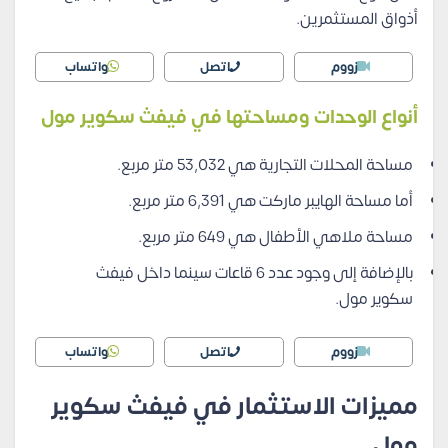
أذواق المستثمرين.
زووم
اتصل
واتساب
أنواع الوحدات ومساحتها في فيفث سكوير مول
مساحة المحلات التجارية هي 53,032 متر مربع.
أما مساحة الهايبر ماركت هي 6,391 متر مربع.
مساحة ملاهي الأطفال هي 649 متر مربع.
بالإضافة إلى وجود عدد 6 قاعات سينما داخل فيفث
سكوير مول.
زووم
اتصل
واتساب
مميزات الاستثمار في فيفث سكوير
مول