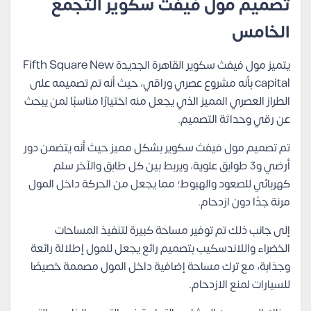
تصميم مول فيفث سكوير التجمع
الخامس
يتميز مول فيفث سكوير القاهرة الجديدة Fifth Square New
capital بأنه مشروع عصري وراقي، حيث أنه تم تصميمه على
الطراز العصري المميز الذي يجعل منه اختيارًا مناسبًا لمن يبحث
عن رقي وحداثة التصميم.
تم تصميم مول فيفث سكوير بشكل مميز حيث أنه يتضمن دور
أرضي و3 طوابق علوية، ويربط بين كل طابق والآخر سلم
كهربائي للصعود والهبوط؛ مما يجعل من الحركة داخل المول
مرنة جدًا دون ازدحام.
إلى جانب ذلك تم توفير مساحة كبيرة لتنفيذ المساحات
الخضراء واللاندسكيب بتصميم رائع يجعل للمول إطلالة رائعة
وجذابة، مع ترك مساحة إضافية داخل المول مصممة خصيصًا
للسيارات لمنع الازدحام.