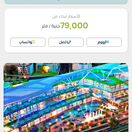
الأسعار تبداء من
79,000
جنية
/ متر
زووم
اتصل
واتساب