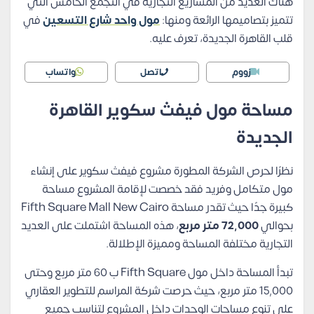
هناك العديد من المشاريع التجارية في التجمع الخامس التي
تتميز بتصاميمها الرائعة ومنها:
مول واحد شارع التسعين
في
قلب القاهرة الجديدة، تعرف عليه.
زووم
اتصل
واتساب
مساحة مول فيفث سكوير القاهرة
الجديدة
نظرًا لحرص الشركة المطورة مشروع فيفث سكوير على إنشاء
مول متكامل وفريد فقد خصصت لإقامة المشروع مساحة
كبيرة جدًا حيث تقدر مساحة Fifth Square Mall New Cairo
بحوالي
72,000 متر مربع
، هذه المساحة اشتملت على العديد
التجارية مختلفة المساحة ومميزة الإطلالة.
تبدأ المساحة داخل مول Fifth Square ب 60 متر مربع وحتى
15,000 متر مربع، حيث حرصت شركة المراسم للتطوير العقاري
على تنوع مساحات الوحدات داخل المشروع لتناسب جميع