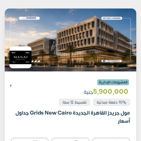
المشروعات الإدارية
5٬900٬000
جنية
10% دفعة مبدئية
تقسيط 12 سنة
مول جريدز القاهرة الجديدة Grids New Cairo جداول
أسعار