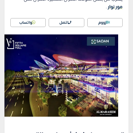
مور نوار
.
زووم
اتصل
واتساب