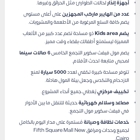
أجهزة إنذار
لحالات الطوارئ مثل الحرائق وغيرها.
عدد من الهايبر ماركب المجهزين
على أعلى مستوى
يضم كافة السلع المرغوبة من الأطعمة والمشروبات.
يضم Kids area
ذو مساحة تضم عدد كبير من الألعاب
المميزة ليستمتع أطفالك بقضاء وقت مميز.
يضم مول فيفث سكوير التجمع الخامس
6 صالات سينما
لمحبي متابعة احدث الأفلام.
تتوفر مساحة كبيرة تكفي لعدد
5000 سيارة
لمنع
الازدحام والتكدس وجعل بيئة المول هادئة.
تكييف مركزي
يُغطي جميع أنحاء المشروع.
مصاعد وسلالم كهربائية
حديثة للتنقل ما بين الأدوار
في فيفث سكوير مول التجمع.
خدمات نظافة وصيانة
مُستمرة على مدار اليوم بالكامل
لجميع وحدات ومرافق Fifth Square Mall New
Cairo.