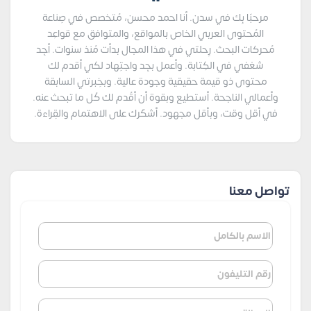
مرحبًا بِك في سدن. أنا احمد محسن، مُتخصص في صِناعة
المُحتوى العربي الخاص بالمواقع، والمتوافق مع قواعِد
مُحركات البحث. رِحلتي في هذا المجال بدأت مُنذ سنوات. أجِد
شغفي في الكِتابة. وأعمل بجِد واجتِهاد لكي أقدم لك
محتوى ذو قيمة حقيقية وجودة عالية. وبخِبرتي السابقة
وأعمالي الناجحة. أستطيع وبقوة أن أقُدم لك كُل ما تبحث عنه.
في أقل وقت، وبأقل مجهود. أشكُرك على الاهتمام والقِراءة.
تواصل معنا