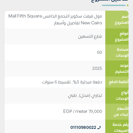
مول فيفث سكوير التجمع الخامس Mall Fifth Square
اسم
المشروع
New Cairo تفاصيل وأسعار
موقع
شارع التسعين
المشروع
مساحة
60
الوحدات
موعد
2025
التسليم
دفعة مبدئية 5%, تقسيط 6 سنوات
أنظمة الدفع
أنواع
تجاري (محل)
,
طبي
الوحدات
الأسعار
EGP
/ meter
79,000
تبداء من
رقم خدمة
01110980022
المبيعات