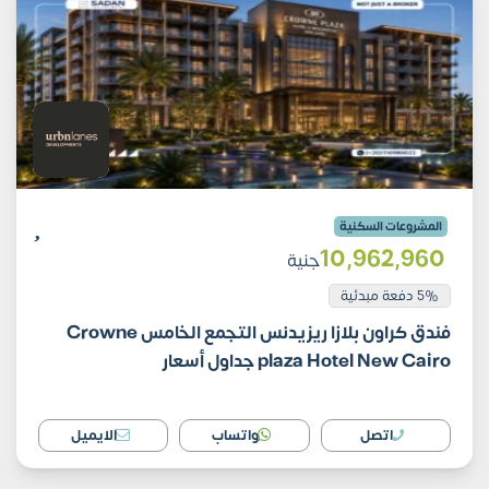
المشروعات السكنية
10٬962٬960
جنية
5% دفعة مبدئية
فندق كراون بلازا ريزيدنس التجمع الخامس Crowne
plaza Hotel New Cairo جداول أسعار
اتصل
واتساب
الايميل