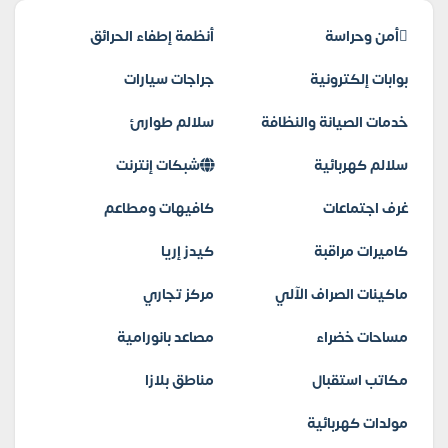
أمن وحراسة
أنظمة إطفاء الحرائق
بوابات إلكترونية
جراجات سيارات
خدمات الصيانة والنظافة
سلالم طوارئ
سلالم كهربائية
شبكات إنترنت
غرف اجتماعات
كافيهات ومطاعم
كاميرات مراقبة
كيدز إريا
ماكينات الصراف الآلي
مركز تجاري
مساحات خضراء
مصاعد بانورامية
مكاتب استقبال
مناطق بلازا
مولدات كهربائية