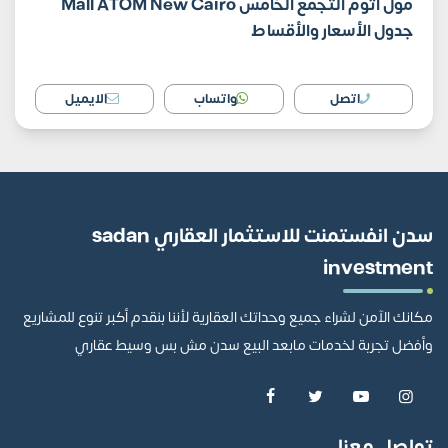
مول اتوم التجمع الخامس Mall ATOM New Cairo
جدول الأسعار والأقساط
اتصل
واتساب
الايميل
سدن انفستمنت للاستثمار العقاري sadan
investment
مكانك الآمن لشراء جميع وحداتك العقارية لأننا بنقدم أكبر تنوع للمشاريع
وأفضل تجربة لخدمات مابعد البيع سدن مش بس وسيط عقاري
تواصل معنا