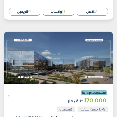
اتصل
واتساب
الايميل
المشروعات الإدارية
170٬000
جنية
/ متر
15% دفعة مبدئية
تقسيط 6