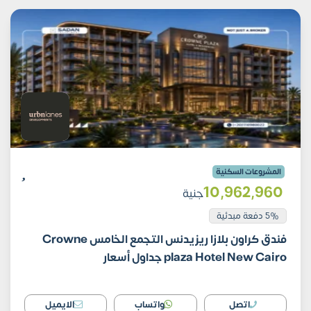
المشروعات السكنية
10٬962٬960
جنية
5% دفعة مبدئية
فندق كراون بلازا ريزيدنس التجمع الخامس Crowne
plaza Hotel New Cairo جداول أسعار
اتصل
واتساب
الايميل