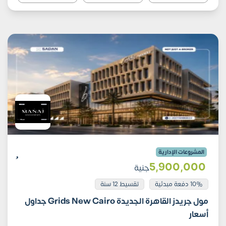
المشروعات الإدارية
5٬900٬000
جنية
10% دفعة مبدئية
تقسيط 12 سنة
مول جريدز القاهرة الجديدة Grids New Cairo جداول
أسعار