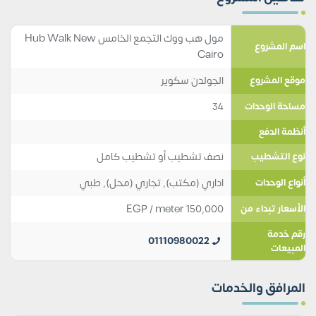
مول هب ووك التجمع الخامس Hub Walk New
اسم المشروع
Cairo
الجولدن سكوير
موقع المشروع
34
مساحة الوحدات
أنظمة الدفع
نصف تشطيب أو تشطيب كامل
نوع التشطيب
اداري (مكتب)
,
تجاري (محل)
,
طبي
أنواع الوحدات
EGP
/ meter
150,000
الأسعار تبداء من
رقم خدمة
01110980022
المبيعات
المرافق والخدمات