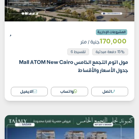
المشروعات الإدارية
170٬000
جنية
/ متر
15% دفعة مبدئية
تقسيط 6
مول اتوم التجمع الخامس Mall ATOM New Cairo
جدول الأسعار والأقساط
اتصل
واتساب
الايميل