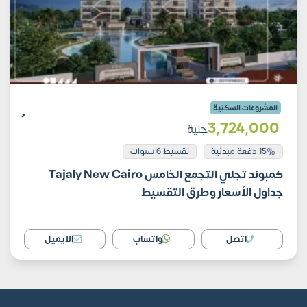
المشروعات السكنية
3٬724٬000
جنية
15% دفعة مبدئية
تقسيط 6 سنوات
كمبوند تجلي التجمع الخامس Tajaly New Cairo
جداول الأسعار وطرق التقسيط
اتصل
واتساب
الايميل