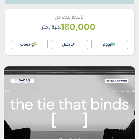
الأسعار تبداء من
180,000
جنية
/ متر
زووم
اتصل
واتساب