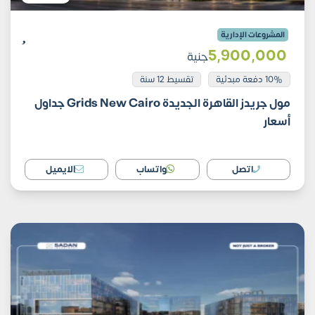
المشروعات الإدارية
5٬900٬000
جنية
10% دفعة مبدئية
تقسيط 12 سنة
مول جريدز القاهرة الجديدة Grids New Cairo جداول
أسعار
اتصل
واتساب
الايميل