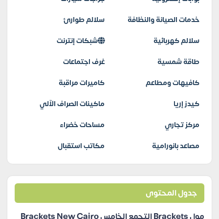
خدمات الصيانة والنظافة
سلالم طوارئ
سلالم كهربائية
شبكات إنترنت
طاقة شمسية
غرف اجتماعات
كافيهات ومطاعم
كاميرات مراقبة
كيدز إريا
ماكينات الصراف الآلي
مركز تجاري
مساحات خضراء
مصاعد بانورامية
مكاتب استقبال
جدول المحتوى
مول Brackets التجمع الخامس Brackets New Cairo