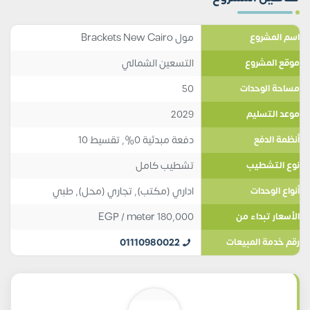
مول Brackets New Cairo
اسم المشروع
التسعين الشمالي
موقع المشروع
50
مساحة الوحدات
2029
موعد التسليم
دفعة مبدئية 0%, تقسيط 10
أنظمة الدفع
تشطيب كامل
نوع التشطيب
اداري (مكتب)
,
تجاري (محل)
,
طبي
أنواع الوحدات
EGP
/ meter
180,000
الأسعار تبداء من
01110980022
رقم خدمة المبيعات