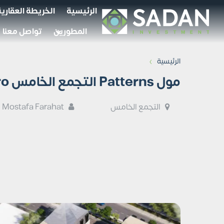
الرئيسية
الخريطة العقارية
المطورين
تواصل معنا
›
الرئيسية
مول Patterns التجمع الخامس Patterns New Cairo أسعار وتفاصيل
التجمع الخامس
Mostafa Farahat