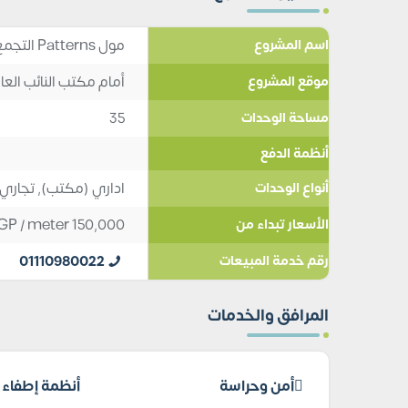
مول Patterns التجمع الخامس Patterns New Cairo
اسم المشروع
أمام مكتب النائب العا
موقع المشروع
35
مساحة الوحدات
أنظمة الدفع
اداري (مكتب)
,
تجاري
أنواع الوحدات
GP
/ meter
150,000
الأسعار تبداء من
01110980022
رقم خدمة المبيعات
المرافق والخدمات
أمن وحراسة
أنظمة إطفاء ا