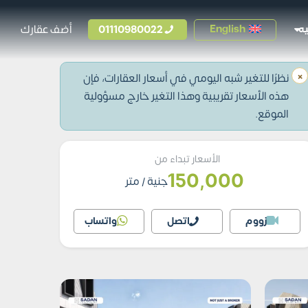
01110980022
أضف عقارك
English
ه
×
نظرًا للتغير شبه اليومي في أسعار العقارات، فإن
هذه الأسعار تقريبية وهذا التغير خارج مسؤولية
الموقع.
الأسعار تبداء من
150,000
جنية
/ متر
زووم
اتصل
واتساب