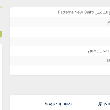
م
 (محل)
,
طبي
E
لحرائق
بوابات إلكترونية