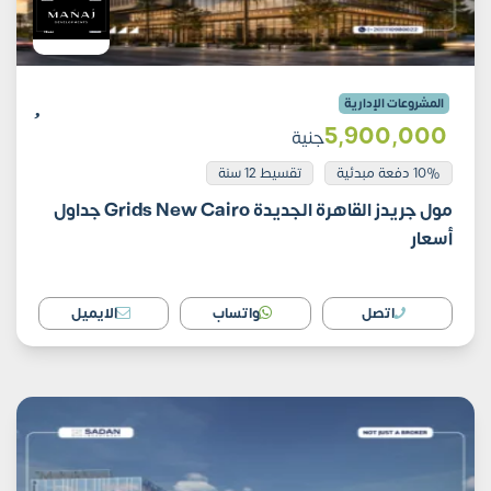
المشروعات الإدارية
5٬900٬000
جنية
10% دفعة مبدئية
تقسيط 12 سنة
مول جريدز القاهرة الجديدة Grids New Cairo جداول
أسعار
اتصل
واتساب
الايميل