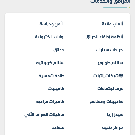
المرافق والخدمات
ألعاب مائية
أمن وحراسة
أنظمة إطفاء الحرائق
بوابات إلكترونية
جراجات سيارات
حدائق
سلالم طوارئ
سلالم كهربائية
شبكات إنترنت
طاقة شمسية
غرف اجتماعات
كافيهات
كافيهات ومطاعم
كاميرات مراقبة
كيدز إريا
ماكينات الصراف الآلي
مراكز طبية
مساجد