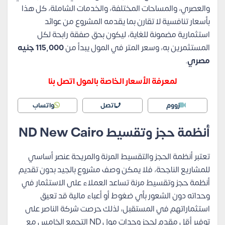
والعصري، والمساحات المختلفة، والخدمات الشاملة، كل هذا
بأسعار تنافسية لا تقارن بما يقدمه المشروع من عوائد
استثمارية مضمونة للغاية، ليكون بحق صفقة رابحة لكل
المستثمرين به، وسعر المتر في المول يبدأ من
115,000 جنيه
مصري
.
لمعرفة الأسعار الخاصة بالمول اتصل بنا
زووم
اتصل
واتساب
أنظمة حجز وتقسيط
ND New Cairo
تعتبر أنظمة الحجز والتقسيط المرنة والمريحة عنصر أساسي
للمشاريع الناجحة، فلا يمكن وصف مشروع بالجيد بدون تقديم
أنظمة حجز وتقسيط مرنة تساعد العملاء على الاستثمار في
وحداته دون الشعور بأي ضغوط أو أعباء مالية قد تعيق
استثماراتهم في المستقبل، لذلك حرصت شركة الناصر على
توفير أقل مقدم لحجز وحدات مول ND التجمع الخامس مع