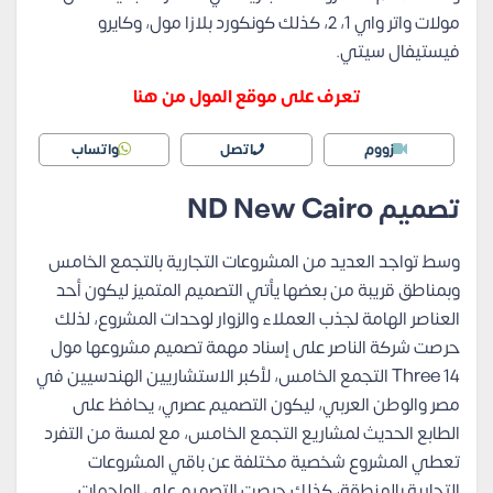
مولات واتر واي 1، 2، كذلك كونكورد بلازا مول، وكايرو
فيستيفال سيتي.
تعرف على موقع المول من هنا
زووم
اتصل
واتساب
تصميم
ND New Cairo
وسط تواجد العديد من المشروعات التجارية بالتجمع الخامس
وبمناطق قريبة من بعضها يأتي التصميم المتميز ليكون أحد
العناصر الهامة لجذب العملاء والزوار لوحدات المشروع، لذلك
حرصت شركة الناصر على إسناد مهمة تصميم مشروعها مول
Three 14 التجمع الخامس، لأكبر الاستشاريين الهندسيين في
مصر والوطن العربي، ليكون التصميم عصري، يحافظ على
الطابع الحديث لمشاريع التجمع الخامس، مع لمسة من التفرد
تعطي المشروع شخصية مختلفة عن باقي المشروعات
التجارية بالمنطقة، كذلك حرصت التصميم على الواجهات