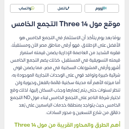
زووم
اتصل
واتساب
موقع مول
Three 14
التجمع الخامس
يومًا بعد يوم يتأكد أن الاستثمار في التجمع الخامس هو
الأفضل على الإطلاق، فهو أرقى مناطق مصر الآن ومستقبلًا،
فقربه الشديد من العاصمة الإدارية يضمن قيمته استمرار
قيمته التسويقية في المستقبل، كذلك يضم التجمع الخامس
أِشهر وأرقى المشروعات السكنية في مصر، مما يضمن قوى
شرائية كبيرة وتوافد قوي على الوحدات التجارية الموجودة به،
أما ميزته الأهم أنه مدينة سكنية قائمة بالفعل وحيوية ولن
تنظر لسنوات حتى يتم إعمارها وجذب السكان إليها، لذلك وقع
اختيار شركة الناصر على التجمع الخامس لبناء مول ND التجمع
الخامس حيث يتواجد بمنطقة خدمات الياسمين على بُعد
دقائق من شارع التسعين و محور السادات.
أهم الطرق والمحاور القريبة من مول
Three 14