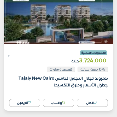
المشروعات السكنية
3٬724٬000
جنية
15% دفعة مبدئية
تقسيط 6 سنوات
كمبوند تجلي التجمع الخامس Tajaly New Cairo
جداول الأسعار وطرق التقسيط
اتصل
واتساب
الايميل