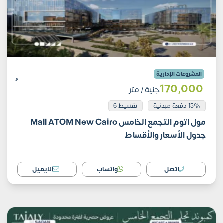
المشروعات الإدارية
170٬000
جنية
/ متر
15% دفعة مبدئية
تقسيط 6
مول اتوم التجمع الخامس Mall ATOM New Cairo
جدول الأسعار والأقساط
اتصل
واتساب
الايميل