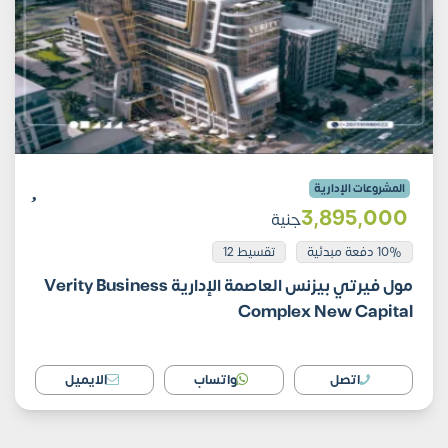
المشروعات الإدارية
3٬895٬000
جنية
10% دفعة مبدئية
تقسيط 12
مول فيرتي بيزنس العاصمة الإدارية Verity Business
Complex New Capital
اتصل
واتساب
الايميل