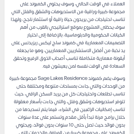
العملاء في الوقت الحالي، وسوف يحتوي الكمبوند على
مجموعة كبيرة وراقية من الاستديوهات والشقق والفلل التي
تناسب احتياجات من يريدون حياة راقية أو استثمار ناجح، ولهذا
سوف يحظى المشروع بموقع استراتيجي بالقرب من أهم
الكيانات الحكومية والدبلوماسية، بالإضافة إلى اختيار
التصميمات المعمارية في كمبوند ساج ليكس ريزيدنس على
يد نخبة من أفضل الاستشاريين المعماريين، وهو ما يجعله
أيقونة معمارية متكاملة تناسب أصحاب الذوق الرفيع وتحقق
السعادة في الوقت نفسه لمن يعيشون فيه.
وسوف يضم كمبوند Sage Lakes Residence مجموعة كبيرة
من الوحدات والتي جاءت بمساحات متنوعة ومختلفة حتى
تناسب تطلعات واحتياجات كل من يريد السكن الراقي، حيث
تتوفر استديوهات وشقق وفلل، والتي جاءت بأسعار معقولة
تناسب إمكانيات الراغبين في الشراء، فيما يتم تسديدها من
خلال برامج مرنة تبدأ بأقل مقدم وتستمر على عدة سنوات
بدون فوائد حيث تصل حتى 10 سنوات بدون فوائد، ويحتوي
الكمبوند على مجموعة كبيرة من المرافق والخدمات التي