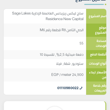
ساج ليكس ريزيدنس العاصمة الإدارية Sage Lakes
اسم المشروع
Residence New Capital
موقع
الحي الثامن R8 قطعة رقم M6
المشروع
مساحة
55
الوحدات
دفعة مبدئية 2,5%, تقسيط 10
أنظمة الدفع
ستوديو
,
شقة
,
فيلا
أنواع الوحدات
الأسعار تبداء
EGP
/ meter
24,900
من
رقم خدمة
01110980022
المبيعات