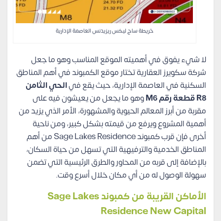
خريطة ساج ليكس ريزيدنس العاصمة الإدارية
لا شيء يفوق في أهميته الموقع المناسب وهو ما جعل
شركة سكويرز العقارية تختار موقع الكمبوند في أهم المناطق
السكنية في العاصمة الإدارية، حيث يقع في
الحي الثامن
R8 قطعة رقم M6
وهو ما يجعل من يعيشون فيه على
مقربة من أبرز المعالم الحيوية والمشهورة، الأمر الذي يزيد من
أهمية المشروع ويرفع من قيمته بشكل كبير، ومن ناحية
أخرى فإن قرب كمبوند Sage Lakes Residence من أهم
المناطق الخدمية والترفيهية التي تسهل من حياة السكان،
بالإضافة إلى قربه من المحاور والطرق الرئيسية التي تضمن
سهولة الوصول له من أي مكان خلال أسرع وقت.
الأماكن القريبة من كمبوند Sage Lakes
Residence New Capital