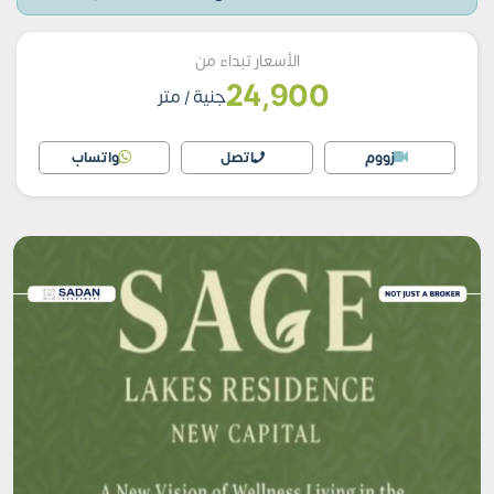
الأسعار تبداء من
24,900
جنية
/ متر
زووم
اتصل
واتساب