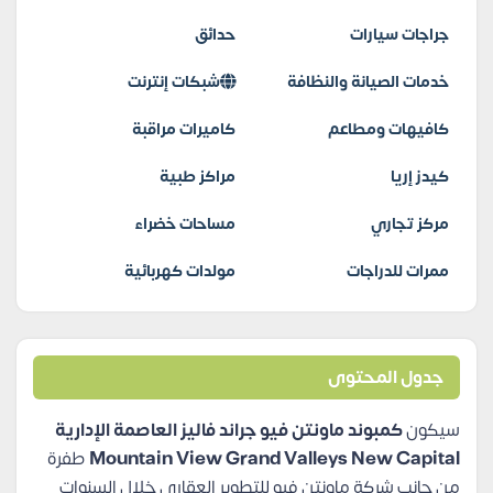
جراجات سيارات
حدائق
خدمات الصيانة والنظافة
شبكات إنترنت
كافيهات ومطاعم
كاميرات مراقبة
كيدز إريا
مراكز طبية
مركز تجاري
مساحات خضراء
ممرات للدراجات
مولدات كهربائية
جدول المحتوى
سيكون
كمبوند ماونتن فيو جراند فاليز العاصمة الإدارية
Mountain View Grand Valleys New Capital
طفرة
من جانب شركة ماونتن فيو للتطوير العقاري خلال السنوات