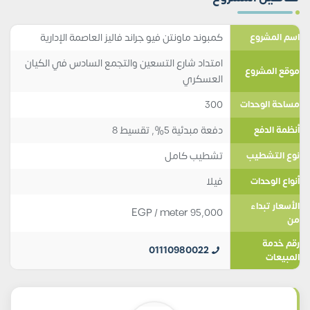
كمبوند ماونتن فيو جراند فاليز العاصمة الإدارية
اسم المشروع
امتداد شارع التسعين والتجمع السادس في الكيان
موقع المشروع
العسكري
300
مساحة الوحدات
دفعة مبدئية 5%, تقسيط 8
أنظمة الدفع
تشطيب كامل
نوع التشطيب
فيلا
أنواع الوحدات
الأسعار تبداء
EGP
/ meter
95,000
من
رقم خدمة
01110980022
المبيعات