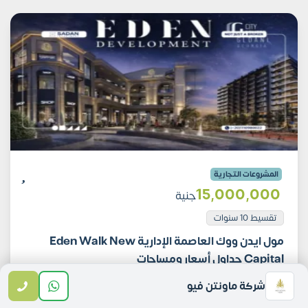
المشروعات التجارية
15٬000٬000
جنية
تقسيط 10 سنوات
مول ايدن ووك العاصمة الإدارية Eden Walk New
Capital جداول أسعار ومساحات
شركة ماونتن فيو
اتصل
واتساب
الايميل