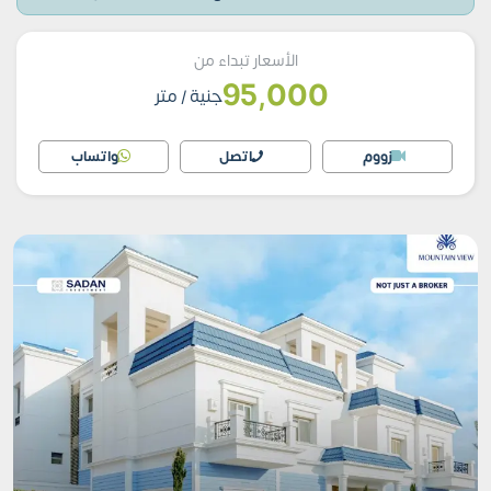
الأسعار تبداء من
95,000
جنية
/ متر
زووم
اتصل
واتساب