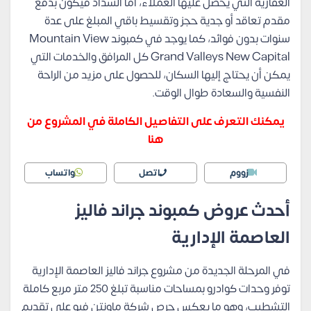
العقارية التي يحصل عليها العملاء، أما السداد فيكون بدفع
مقدم تعاقد أو جدية حجز وتقسيط باقي المبلغ على عدة
سنوات بدون فوائد، كما يوجد في كمبوند Mountain View
Grand Valleys New Capital كل المرافق والخدمات التي
يمكن أن يحتاج إليها السكان، للحصول على مزيد من الراحة
النفسية والسعادة طوال الوقت.
يمكنك التعرف على التفاصيل الكاملة في المشروع من
هنا
زووم
اتصل
واتساب
أحدث عروض كمبوند جراند فاليز
العاصمة الإدارية
في المرحلة الجديدة من مشروع جراند فاليز العاصمة الإدارية
توفر وحدات كوادرو بمساحات مناسبة تبلغ 250 متر مربع كاملة
التشطيب، وهو ما يعكس حرص شركة ماونتن فيو على تقديم