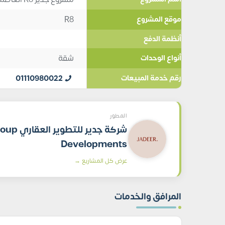
R8
موقع المشروع
أنظمة الدفع
شقة
أنواع الوحدات
01110980022
رقم خدمة المبيعات
المطور
شركة جدير ل
Developments
عرض كل المشاريع →
المرافق والخدمات