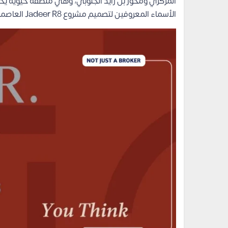
المركزي ومحور بن زايد الجنوبي، وهي منطقة حيوية يحي
الأسماء المعروفين لتصميم مشروع Jadeer R8 العاصمة الإدارية وفق التصاميم الأوروبية العصرية.