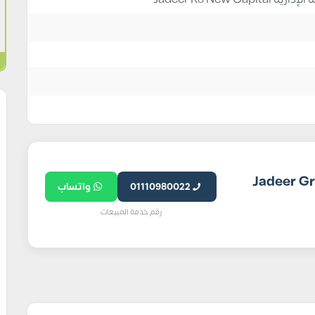
لتطوير العقاري Jadeer Group
01110980022
واتساب
رقم خدمة المبيعات