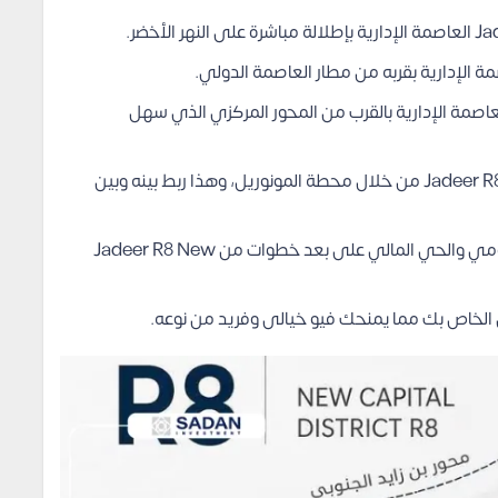
ضافة إلى وجود مشروع جدير R8 العاصمة الإدارية بالقرب من المحور المركزي الذي سهل
ويمكن الوصول إلى Jadeer R8 New Capital من خلال محطة المونوريل، وهذا ربط بينه وبين
كذلك يقع الحي الحكومي والحي المالي على بعد خطوات من Jadeer R8 New
 الخاص بك مما يمنحك فيو خيالى وفريد من نوعه.