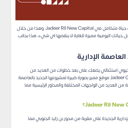
واهتمت شركة Jadeer Developments بتوفير أسلوب حياة متكامل في Jadeer R8 New Capital، وهذا من خلال
ل حياتك اليومية مميزة للغاية لا ينقصها اي شيء، هذا بجانب
الجديدة بموقع حيوي استثنائي يضعك على بعد خطوات من العديد من
الأماكن والطرق، اختارت شركة Jadeer Group Developments موقع مميز بصورة كبيرة لمشروعها الجديد بالعاصمة
 من العديد من الواجهات المختلفة والمحاور الرئيسية مما
دير R8 العاصمة الإدارية الجديدة على مقربة من محور بن زايد الجنوبي مما