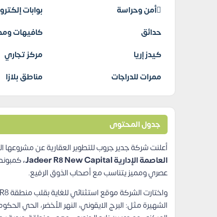
أمن وحراسة
بوابات إلكترو
حدائق
كافيهات ومط
كيدز إريا
مركز تجاري
ممرات للدراجات
مناطق بلازا
جدول المحتوى
أعلنت شركة جدير جروب للتطوير العقارية عن مشروعها ا
العاصمة الإدارية Jadeer R8 New Capital،
كمبوند
عصري ومميز يتناسب مع أصحاب الذوق الرفيع.
الشهيرة مثل: البرج الايقوني، النهر الأخضر، الحي الح