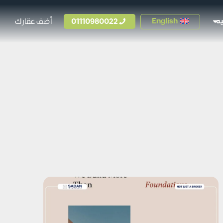
01110980022
أضف عقارك
English
ه