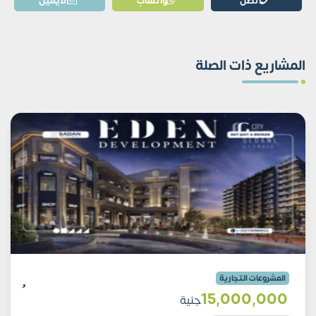
اتصل
واتساب
الايميل
المشاريع ذات الصلة
المشروعات التجارية
15٬000٬000
جنية