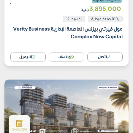
المشروعات الإدارية
3٬895٬000
جنية
10% دفعة مبدئية
تقسيط 12
مول فيرتي بيزنس العاصمة الإدارية Verity Business
Complex New Capital
اتصل
واتساب
الايميل