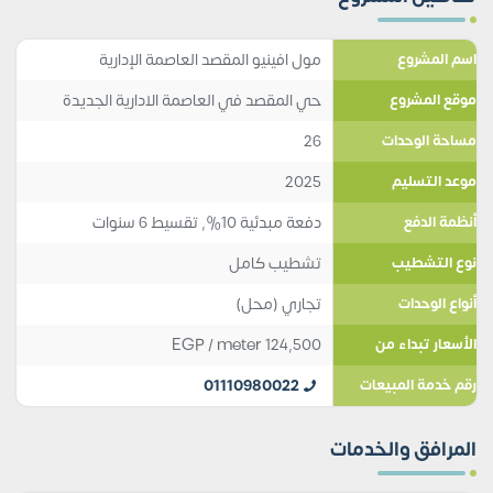
مول افينيو المقصد العاصمة الإدارية
اسم المشروع
حي المقصد في العاصمة الادارية الجديدة
موقع المشروع
26
مساحة الوحدات
2025
موعد التسليم
دفعة مبدئية 10%, تقسيط 6 سنوات
أنظمة الدفع
تشطيب كامل
نوع التشطيب
تجاري (محل)
أنواع الوحدات
EGP
/ meter
124,500
الأسعار تبداء من
01110980022
رقم خدمة المبيعات
المرافق والخدمات