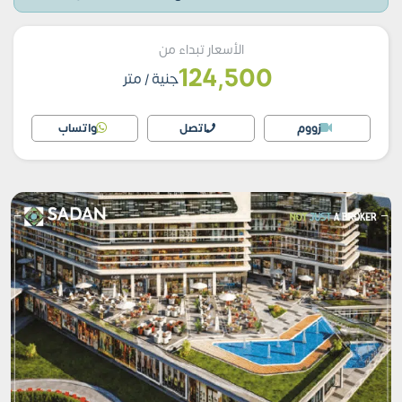
الأسعار تبداء من
124,500
جنية
/ متر
زووم
اتصل
واتساب