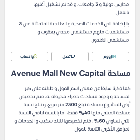
مدارس دولية و
3
جامعات، و قد تم تشغيل أغلبها
بالفعل.
بالإضافة الى الخدمات الصحية و العلاجية المتمثلة في
3
مستشفيات منهم مستشفى مجدي يعقوب و
مستشفى الغندور.
زووم
اتصل
واتساب
مساحة Avenue Mall New Capital
كما ذكرنا سابقا عن معنى اسم المول و دلالته على كبر
المساحة و وجود مساحات خضراء محيطة به، فتم تخصيص
أرض للمشروع بمساحة تبلغ
2300
متر مربع، و تبلغ نسبة
مساحة المبنى منها
40%
فقط، اما بالنسبة لباقي النسبة
التي تساوي
60%
، فتم تخصيصها للاند سكيب و الخدمات و
المرافق الأخرى التابعة للمول.