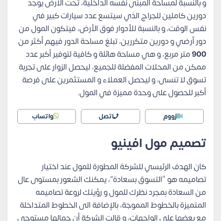
و بالنسبة لمساحة المبنى نفسه الداخلية، تحت الأرض يوجد
دورين كاملين للجراج الذي سيتسع عدد سيارات كبير في
نفس الوقت، و بالنسبة للأدوار فوق الأرض، فيتكون المول من
دور أرضي و دورين متكررين، تبلغ مساحة الدور فيهم أكثر من
900
متر مربع، و هي مساحة هائلة و كافية لتوفير أكبر عدد
ممكن من المحلات المفضلة للجميع، ليحصل الزوار على تجربة
تسوق لا تنسى، و ليحصل العملاء و المستثمرين على فرصة
أكبر للحصول على وحدة مميزة في المول.
زووم
اتصل
واتساب
تصميم مول افينيو
كان الهدف الرئيسي للشركة المطورة للمول عند اختيار
تصاميمه هو “التسوق بسعادة”، يمكنك الشعور بمستوى عال
من السعادة بمجرد نظرك للمول و رؤيتك لروعة تصاميمه
المتميزة بالخطوط المموجة، بالإضافة الى الخطوط المتداخلة
مع بعضها على الواجهات، و قالت الشركة أن جمالها مستوحى