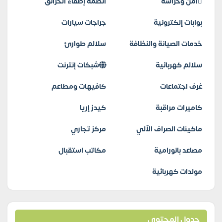
أمن وحراسة
أنظمة إطفاء الحرائق
بوابات إلكترونية
جراجات سيارات
خدمات الصيانة والنظافة
سلالم طوارئ
سلالم كهربائية
شبكات إنترنت
غرف اجتماعات
كافيهات ومطاعم
كاميرات مراقبة
كيدز إريا
ماكينات الصراف الآلي
مركز تجاري
مصاعد بانورامية
مكاتب استقبال
مولدات كهربائية
جدول المحتوى