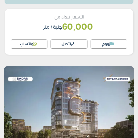
الأسعار تبداء من
60,000
جنية
/ متر
زووم
اتصل
واتساب