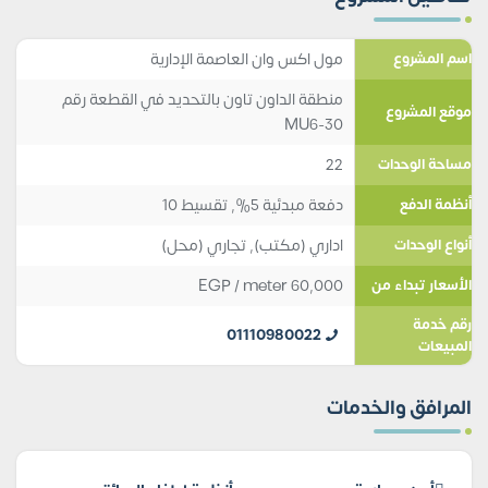
مول اكس وان العاصمة الإدارية
اسم المشروع
منطقة الداون تاون بالتحديد في القطعة رقم
موقع المشروع
MU6-30
22
مساحة الوحدات
دفعة مبدئية 5%, تقسيط 10
أنظمة الدفع
اداري (مكتب)
,
تجاري (محل)
أنواع الوحدات
EGP
/ meter
60,000
الأسعار تبداء من
رقم خدمة
01110980022
المبيعات
المرافق والخدمات