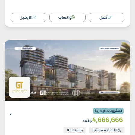
اتصل
واتساب
الايميل
المشروعات الإدارية
4٬666٬666
جنية
10% دفعة مبدئية
تقسيط 10