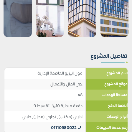
تفاصيل المشروع
مول انيزيو العاصمة الإدارية
اسم المشروع
حي المال والأعمال
موقع المشروع
48
مساحة الوحدات
دفعة مبدئية 10%, تقسيط 9
أنظمة الدفع
اداري (مكتب)
,
تجاري (محل)
,
طبي
أنواع الوحدات
01110980022
رقم خدمة المبيعات