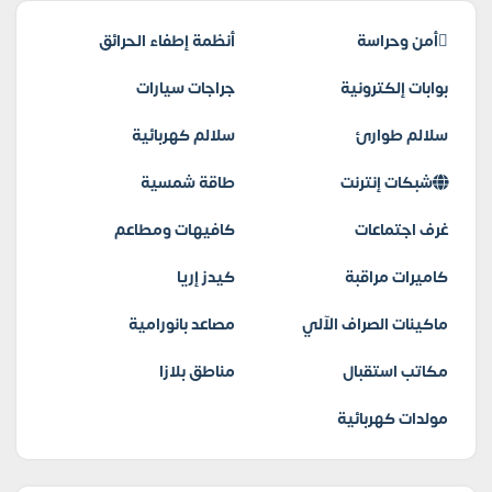
أمن وحراسة
أنظمة إطفاء الحرائق
بوابات إلكترونية
جراجات سيارات
سلالم طوارئ
سلالم كهربائية
شبكات إنترنت
طاقة شمسية
غرف اجتماعات
كافيهات ومطاعم
كاميرات مراقبة
كيدز إريا
ماكينات الصراف الآلي
مصاعد بانورامية
مكاتب استقبال
مناطق بلازا
مولدات كهربائية