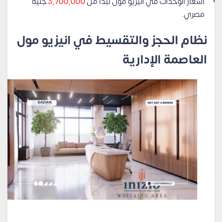
أسعار الوحدات في انيزيو مول تبدأ من
3,700,000
جنيه
مصري.
نظام الحجز والتقسيط في انيزيو مول
العاصمة الإدارية