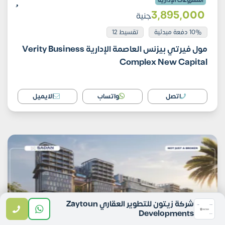
المشروعات الإدارية
3٬895٬000
جنية
10% دفعة مبدئية
تقسيط 12
مول فيرتي بيزنس العاصمة الإدارية Verity Business
Complex New Capital
اتصل
واتساب
الايميل
شركة زيتون للتطوير العقاري Zaytoun
Developments