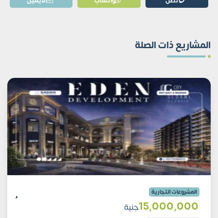
اتصل
واتساب
الايميل
المشاريع ذات الصلة
المشروعات التجارية
15٬000٬000
جنية