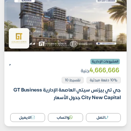
المشروعات الإدارية
4٬666٬666
جنية
10% دفعة مبدئية
تقسيط 10
جي تي بيزنس سيتي العاصمة الإدارية GT Business
City New Capital جدول الأسعار
اتصل
واتساب
الايميل