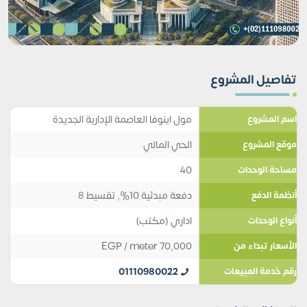
تفاصيل المشروع
مول اينوفا العاصمة الإدارية الجديدة
اسم المشروع
الحي المالي
موقع المشروع
40
مساحة الوحدات
دفعة مبدئية 10%, تقسيط 8
أنظمة الدفع
اداري (مكتب)
أنواع الوحدات
EGP
/ meter
70,000
الأسعار تبداء من
01110980022
رقم خدمة المبيعات