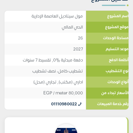
مول سيتاديل العاصمة الإدارية
اسم المشروع
الحي المالي
موقع المشروع
26
مساحة الوحدات
2027
موعد التسليم
دفعة مبدئية %0, تقسيط 7 سنوات
أنظمة الدفع
تشطيب كامل، نصف تشطيب
نوع التشطيب
اداري (مكتب)
,
تجاري (محل)
أنواع الوحدات
EGP
/ meter
80,000
الأسعار تبداء من
01110980022
رقم خدمة المبيعات