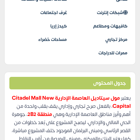
شبكات إنترنت
غرف اجتماعات
كافيهات ومطاعم
كيدز إريا
مركز تجاري
مساحات خضراء
ممرات للدراجات
جدول المحتوى
يعتبر
مول سيتاديل العاصمة الإدارية Citadel Mall New
Capital
، بالفعل صرح تجاري وإداري يقف بقلب واحدة من
أهم وأبرز مناطق العاصمة الإدارية وهي
منطقة 2B2
، جوهرة
الحي المالي والإداري، ليصبح المشروع على بٌعد خطوات من
القصر الرئاسي ومبنى البرلمان الموجود خلف المشروع مباشرة،
كما يعتبر البنك والمركزي ومبنى البورصة من أقرب النقاط