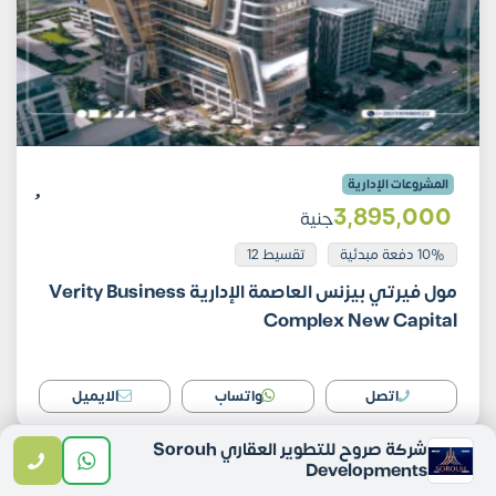
المشروعات الإدارية
3٬895٬000
جنية
10% دفعة مبدئية
تقسيط 12
مول فيرتي بيزنس العاصمة الإدارية Verity Business
Complex New Capital
اتصل
واتساب
الايميل
شركة صروح للتطوير العقاري Sorouh
Developments