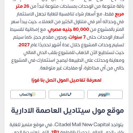
باقة متنوعة من الوحدات بمساحات متنوعة تبدأ من
26 متر
مربع
فقط، مع أسعار شراء تنافسية للغاية تجعل الاستثمار
في وحداته أمر في متناول الكثير من العملاء، حيث يبدأ سعر
المتر بالمشروع من
80,000 جنيه مصري
، مع إمكانية تقسيط
أسعار الوحدات حتى
7 سنوات
، وبدون مقدم حجز، كما سيتم
تسليم وحدات المشروع خلال عدة أشهر تحديدًا عام
2027
،
حيث تستطيع الآن الذهاب للمشروع بقلب الحي المالي
ومعاينة وحدتك على الطبيعة ليصبح استثمارك في المشروع
خالي من أي مخاطرة، أو مفاجات غير متوقعة.
لمعرفة تفاصيل المول اتصل بنا فورًا
زووم
اتصل
واتساب
موقع مول سيتاديل العاصمة الادارية
يتواجد Citadel Mall New Capital، في موقع متميز للغاية
بقلب الحي المالي تحديدًا بالقطعة
2B2
، التي تعتبر درة الحي