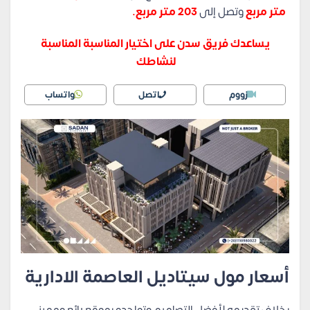
متر مربع
وتصل إلى
203 متر مربع.
يساعدك فريق سدن على اختيار المناسبة المناسبة
لنشاطك
زووم
اتصل
واتساب
أسعار مول سيتاديل العاصمة الادارية