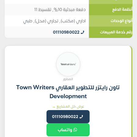
دفعة مبدئية 10%, تقسيط 11
أنظمة الدفع
اداري (مكتب)
,
تجاري (محل)
,
طبي
أنواع الوحدات
01110980022
رقم خدمة المبيعات
المطور
تاون رايتزر للتطوير العقاري Town Writers
Development
عرض كل المشاريع →
01110980022
واتساب