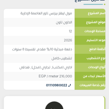
مول ليفلز بيزنس تاور العاصمة الإدارية
اسم المشروع
الداون تاون
موقع المشروع
12
مساحة الوحدات
2026
موعد التسليم
دفعة مبدئية 10% مقدم, تقسيط 8 سنوات
أنظمة الدفع
تشطيب كامل
نوع التشطيب
اداري (مكتب)
,
تجاري (محل)
,
فندقى
أنواع الوحدات
EGP
/ meter
216,000
الأسعار تبداء من
01110980022
رقم خدمة المبيعات