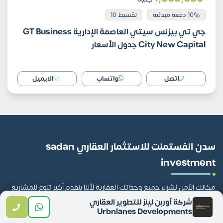
10% دفعة مبدئية
تقسيط 10
جي تي بيزنس سيتي العاصمة الإدارية GT Business
City New Capital جدول الأسعار
اتصل
واتساب
الايميل
سدن انفستمنت للاستثمار العقاري sadan
investment
مكانك الآمن لشراء جميع وحداتك العقارية لأننا بنقدم أكبر تنوع للمشاريع
وأفضل تجربة لخدمات مابعد البيع سدن مش بس وسيط عقاري
شركة أوربن لينز للتطوير العقاري
Urbnlanes Developments