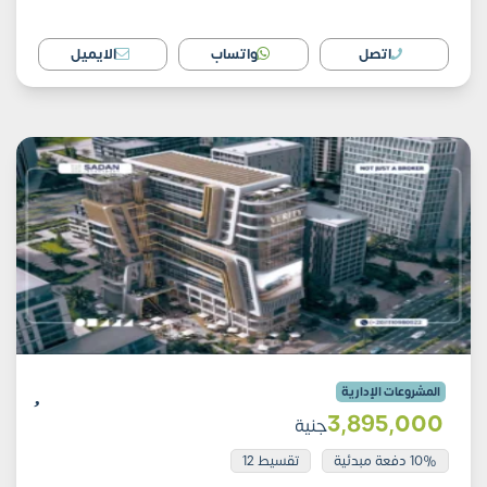
اتصل
واتساب
الايميل
المشروعات الإدارية
3٬895٬000
جنية
10% دفعة مبدئية
تقسيط 12