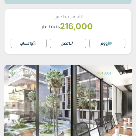
الأسعار تبداء من
216,000
جنية
/ متر
زووم
اتصل
واتساب