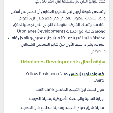
عدد الأبراج التى تم تنفيذها فى مصر 20 برج.
وتسعى شركة أوربن لينز للتطوير العقاري أن تصبح من أفضل
وأكبر شركات التطوير العقاري فى مصر خلال ال 5 أعوام
القادمة، وتملك الشركة مقومات النجاح التى تجعلها تحقق
مرادها خاصة مع امتلاك Urbnlanes Developments
محفظة ماليه تقدر بنحو بـ 10 مليار جنيه مصري،و بالفعل قامت
الشركة بشراء الصف الأول من شارع التسعين الشمالي
والجنوبي.
سابقة أعمال Urbnlanes Developments :
كمبوند يلو ريزيدنس
Yellow Residence New
Cairo.
مول ايست لين التجمع الخامس East Lane.
وزارة المالية والجامعة الأمريكية بمدينة الكويت.
مدينة شرق صباح الأحمد ومدينة مطلاع فى المغرب.