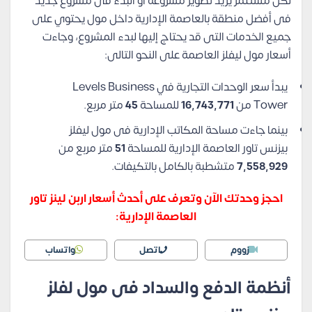
لكل مستثمر يريد تطوير مشروعة أو البدء فى مشروع جديد
فى أفضل منطقة بالعاصمة الإدارية داخل مول يحتوي على
جميع الخدمات التى قد يحتاج إليها لبدء المشروع، وجاءت
أسعار مول ليفلز العاصمة على النحو التالى:
يبدأ سعر الوحدات التجارية في Levels Business
Tower من
16,743,771
للمساحة
45
متر مربع.
بينما جاءت مساحة المكاتب الإدارية فى مول ليفلز
بيزنس تاور العاصمة الإدارية للمساحة
51
متر مربع من
7,558,929
متشطبة بالكامل بالتكيفات.
احجز وحدتك الآن وتعرف على أحدث أسعار اربن لينز تاور
العاصمة الإدارية:
زووم
اتصل
واتساب
أنظمة الدفع والسداد فى مول لفلز