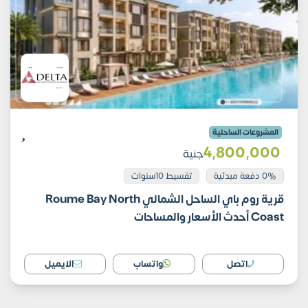
المشروعات الساحلية
4٬800٬000
جنية
0% دفعة مبدئية
تقسيط 10سنوات
قرية روم باي الساحل الشمالي Roume Bay North
Coast أحدث الأسعار والمساحات
اتصل
واتساب
الايميل