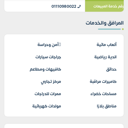
01110980022
رقم خدمة المبيعات
المرافق والخدمات
ألعاب مائية
أمن وحراسة
اندية رياضية
جراجات سيارات
حدائق
كافيهات ومطاعم
كاميرات مراقبة
مركز تجاري
مساحات خضراء
ممرات للدراجات
مناطق بلازا
مولدات كهربائية