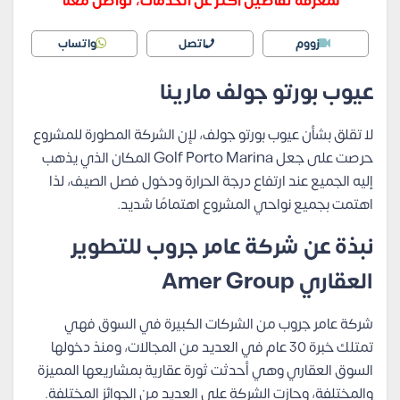
لمعرفة تفاصيل أكثر عن الخدمات، تواصل معنا
زووم
اتصل
واتساب
عيوب بورتو جولف مارينا
لا تقلق بشأن عيوب بورتو جولف، لإن الشركة المطورة للمشروع
حرصت على جعل Golf Porto Marina المكان الذي يذهب
إليه الجميع عند ارتفاع درجة الحرارة ودخول فصل الصيف، لذا
اهتمت بجميع نواحي المشروع اهتمامًا شديد.
نبذة عن شركة عامر جروب للتطوير
العقاري Amer Group
شركة عامر جروب من الشركات الكبيرة في السوق فهي
تمتلك خبرة 30 عام في العديد من المجالات، ومنذ دخولها
السوق العقاري وهي أحدثت ثورة عقارية بمشاريعها المميزة
والمختلفة، وحازت الشركة على العديد من الجوائز المختلفة.