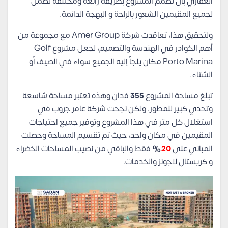
العقاري بأن تُصمم المشروع بطريقة رائعة ومختلفة تضمن
لجميع المقيمين الشعور بالراحة و البهجة الدائمة.
ولتحقيق هذا، تعاقدت شركة Amer Group مع مجموعة من
أهم الكوادر في الهندسة والتصميم، لجعل مشروع Golf
Porto Marina مكان يلجأ إليه الجميع سواء في الصيف أو
الشتاء.
تبلغ مساحة المشروع
355
فدان وهذه تعتبر مساحة شاسعة
وتحدي كبير للمطور، ولكن نجحت شركة عامر جروب في
استغلال كل متر في هذا المشروع وتوفير جميع احتياجات
المقيمين في مكان واحد، حيث تم تقسيم المساحة وحصلت
المباني على
20
%
فقط والباقي من نصيب المساحات الخضراء
و كريستال لاجونز والخدمات.