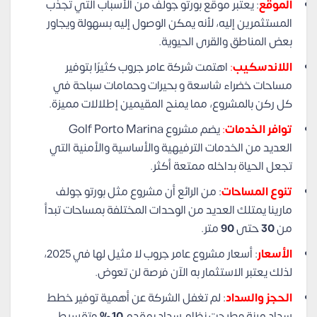
الموقع
: يعتبر موقع بورتو جولف من الأسباب التي تجذب
المستثمرين إليه، لأنه يمكن الوصول إليه بسهولة ويجاور
بعض المناطق والقرى الحيوية.
اللاندسكيب
:
اهتمت شركة عامر جروب كثيرًا بتوفير
مساحات خضراء شاسعة و بحيرات وحمامات سباحة في
كل ركن بالمشروع، مما يمنح المقيمين إطلالات مميزة.
توافر الخدمات
:
يضم مشروع Golf Porto Marina
العديد من الخدمات الترفيهية والأساسية والأمنية التي
تجعل الحياة بداخله ممتعة أكثر.
تنوع المساحات
: من الرائع أن مشروع مثل بورتو جولف
مارينا يمتلك العديد من الوحدات المختلفة بمساحات تبدأ
من
30
حتى
90
متر.
الأسعار
: أسعار مشروع عامر جروب لا مثيل لها في 2025،
لذلك يعتبر الاستثمار به الآن فرصة لن تعوض.
الحجز والسداد
: لم تغفل الشركة عن أهمية توفير خطط
سداد مرنة وطرحت نظام سداد بمقدم
10%
وتقسيط