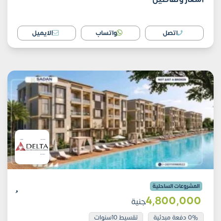
اتصل
واتساب
الايميل
المشروعات الساحلية
4٬800٬000
جنية
0% دفعة مبدئية
تقسيط 10سنوات