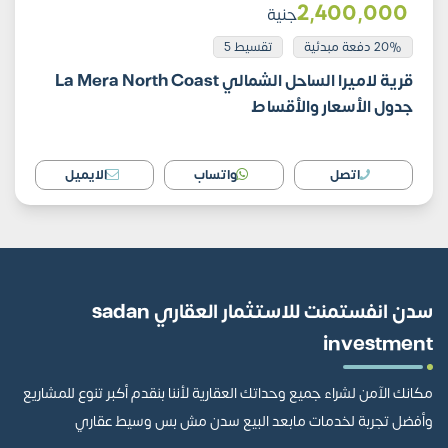
2٬400٬000
جنية
20% دفعة مبدئية
تقسيط 5
قرية لاميرا الساحل الشمالي La Mera North Coast
جدول الأسعار والأقساط
اتصل
واتساب
الايميل
سدن انفستمنت للاستثمار العقاري sadan
investment
مكانك الآمن لشراء جميع وحداتك العقارية لأننا بنقدم أكبر تنوع للمشاريع
وأفضل تجربة لخدمات مابعد البيع سدن مش بس وسيط عقاري