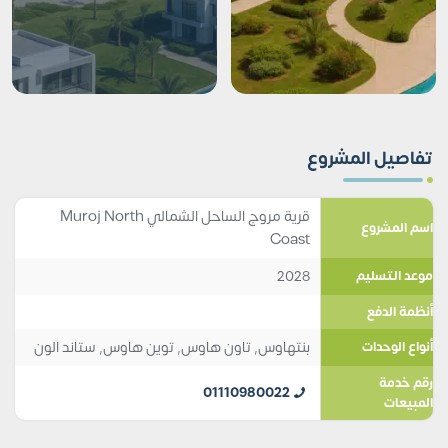
تفاصيل المشروع
قرية مروج الساحل الشمالي Muroj North
اسم المشروع
Coast
2028
موعد التسليم
أنظمة الدفع
بنتهاوس
,
تاون هاوس
,
توين هاوس
,
ستاند الون
أنواع الوحدات
رقم خدمة
01110980022
المبيعات