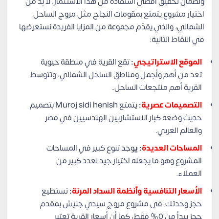
ولضمان تحقيق أقصى استفادة من هذا الاستثمار، لا بد من
اختيار مشروع يتمتع بمقومات النجاح مثل مروج الساحل
الشمالي، والذي يقدّم مجموعة من المزايا الفريدة نستعرضها
في النقاط التالية:
الموقع الاستراتيجي
:
تقع القرية في منطقة حيوية
تعد من أهم وأجمل ومناطق الساحل الشمالي، وتتوسط
القرية أهم منتجعات الساحل
.
التصميمات عصرية
:
يتمتع Muroj sidi henish بتصميم
حديث وضعه كبار الاستشاريين الهندسيين في مصر
والعالم العربي.
المساحات العديدة
: ي
وجد تنوع كبير في المساحات
المشروع وهو ما يجعله اختيار جيد لعدد كبير من
العملاء.
الأسعار التنافسية وأنظمة السداد المرنة
:
تستطيع
حجز وحدتك فى مشروع مروج سيدي جنيش بمقدم
حجز يبدأ من 0% فقط، كما أن أسعار القرية تعتبر