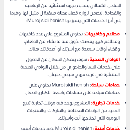
الساحل الشمالي بتقديم تجربة استثنائية من الرفاهية
والفخامة، ليضمن لزوّاره قضاء عطلة صيفية ل مثيل لها، وفيما
يلي أبرز الخدمات التي يتميز بها Muroj sidi henish:
مطاعم وكافيهات
: يحتوي المشروع على عدد كافيهات
ومطاعم كبير، يمكنك تذوق منه ما تشاء من الطعام،
وقضاء أوقات سعيدة مع أسرتك أو أصدقائك هناك.
النوادي الصحية:
سوف يتمكن السكان من الحصول
على خدمات السبا والجاكوزي من خلال النوادي الصحية
المنتشرة في قرية مروج سيدي حنيش.
حمامات سباحة
:
Muroj sidi henish يحتوي على
حمامات سباحة على مساحات واسعة، للكبار والصغار.
خدمات تجارية:
المشروع يوجد فيه مولات تجارية تبيع
العديد من البراندات المختلفة، والماركات، والمنتجات
اليومية التي تحتاجها أنت وأسرتك.
خدمات أمنية:
Muroj sidi henish يضم خدمات أمنية