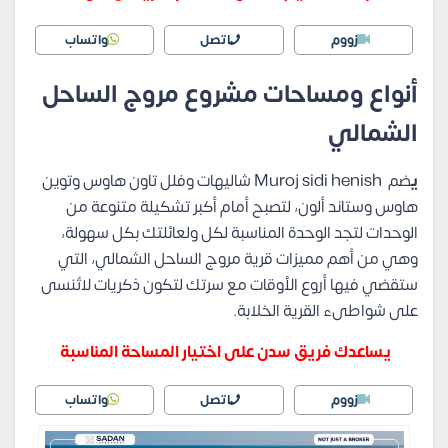
زووم
اتصل
واتساب
أنواع ومساحات مشروع مروج الساحل
الشمالي
ي
ضم Muroj sidi henish شاليهات وفلل تاون هاوس وتوين
هاوس وستاند ألون، لتصبح أمام أكبر تشكيلة متنوعة من
الوحدات لتجد الوحدة المناسبة لكل ولعائلتك بكل سهولة،
وهي من أهم مميزات قرية مروج الساحل الشمالي، التي
ستقضي فيها أروع الأوقات مع سرتك لتكون ذكريات لاتُنسى
على شواطىء القرية الخلابة.
يساعدك فريق سدن على اختيار المساحة المناسبة
زووم
اتصل
واتساب