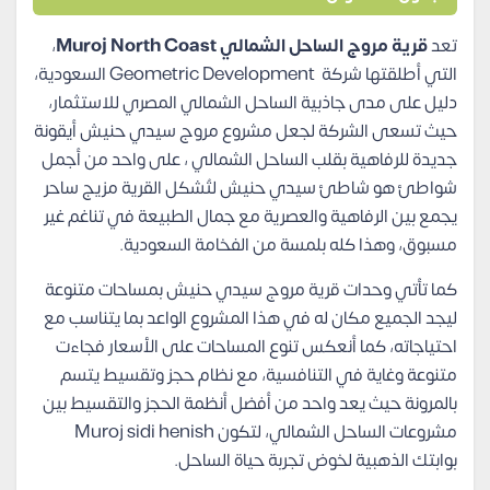
تعد
قرية مروج الساحل الشمالي Muroj North Coast
،
التي أطلقتها شركة Geometric Development السعودية،
دليل على مدى جاذبية الساحل الشمالي المصري للاستثمار،
حيث تسعى الشركة لجعل مشروع مروج سيدي حنيش أيقونة
جديدة للرفاهية بقلب الساحل الشمالي ، على واحد من أجمل
شواطئ هو شاطئ سيدي حنيش لتُشكل القرية مزيج ساحر
يجمع بين الرفاهية والعصرية مع جمال الطبيعة في تناغم غير
مسبوق، وهذا كله بلمسة من الفخامة السعودية.
كما تأتي وحدات قرية مروج سيدي حنيش بمساحات متنوعة
ليجد الجميع مكان له في هذا المشروع الواعد بما يتناسب مع
احتياجاته، كما أنعكس تنوع المساحات على الأسعار فجاءت
متنوعة وغاية في التنافسية، مع نظام حجز وتقسيط يتسم
بالمرونة حيث يعد واحد من أفضل أنظمة الحجز والتقسيط بين
مشروعات الساحل الشمالي، لتكون Muroj sidi henish
بوابتك الذهبية لخوض تجربة حياة الساحل.