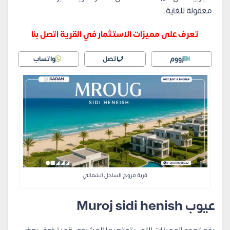
معقولة للغاية.
تعرف على مميزات الاستثمار في القرية اتصل بنا
زووم
اتصل
واتساب
قرية مروج الساحل الشمالي
عيوب
Muroj sidi henish