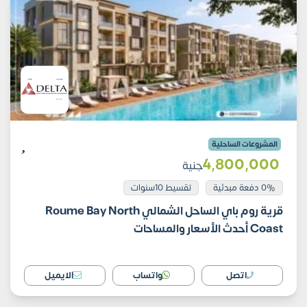
المشروعات الساحلية
4٬800٬000
جنية
0% دفعة مبدئية
تقسيط 10سنوات
قرية روم باي الساحل الشمالي Roume Bay North
Coast أحدث الأسعار والمساحات
اتصل
واتساب
الايميل