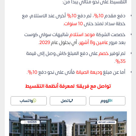
التقسيط على نحو مثالي يبدأ من:
دفع مقدم
10%
، ثم دفع
10%
أخرى عند الاستلام، مع
خطة سداد تمتد حتى
10 سنوات
.
خصصت الشركة
موعد استلام
شاليهات سولي كوست
بعد مرور
عامين و8 أشهر
، أي بحلول عام
2029
.
تم توفير
خصم
على دفع المبلغ كاش وصل إلى قيمة
.
35%
أما عن مبلغ
وديعة الصيانة
فأتى على نحو دفع
10%
.
تواصل مع فريقنا؛ لمعرفة أنظمة التقسيط
زووم
اتصل
واتساب