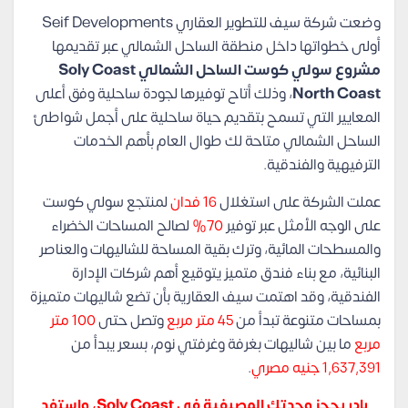
وضعت شركة سيف للتطوير العقاري Seif Developments
أولى خطواتها داخل منطقة الساحل الشمالي عبر تقديمها
مشروع سولي كوست الساحل الشمالي Soly Coast
North Coast
، وذلك أتاح توفيرها لجودة ساحلية وفق أعلى
المعايير التي تسمح بتقديم حياة ساحلية على أجمل شواطئ
الساحل الشمالي متاحة لك طوال العام بأهم الخدمات
الترفيهية والفندقية.
عملت الشركة على استغلال
16 فدان
لمنتجع سولي كوست
على الوجه الأمثل عبر توفير
70%
لصالح المساحات الخضراء
والمسطحات المائية، وترك بقية المساحة للشاليهات والعناصر
البنائية، مع بناء فندق متميز يتوقيع أهم شركات الإدارة
الفندقية، وقد اهتمت سيف العقارية بأن تضع شاليهات متميزة
بمساحات متنوعة تبدأ من
45 متر مربع
وتصل حتى
100 متر
مربع
ما بين شاليهات بغرفة وغرفتي نوم، بسعر يبدأ من
1,637,391 جنيه مصري
.
بادر بحجز وحدتك المصيفية في Soly Coast، واستفد