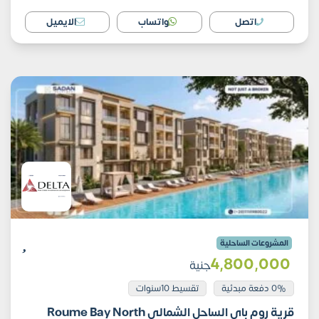
اتصل
واتساب
الايميل
المشروعات الساحلية
4٬800٬000
جنية
0% دفعة مبدئية
تقسيط 10سنوات
قرية روم باي الساحل الشمالي Roume Bay North