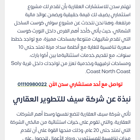
تهتم سدن للاستشارات العقارية بأن تقدم لك مشروع
استثماري يضيف لك قيمة حقيقية ويضمن عوائد مالية
مرتفعة، وهنا نحن نتحدث عن مشروع سولي كوست الساحل
الشمالي، حيث يأتي كأحد أهم الفرص داخل النورث كوست
التي تقدم شاليهات متنوعة بمساحات مميزة، مع تواجد خطط
سعرية تنافسية للغاية مع أنظمة سداد مرنة تمتد حتى 10
سنوات، مع تقديم خدمات استثنائيةما بين أكوا بارك،
ومساحات ترفيهية وخدمية تعزز من تواجدك داخل قرية Soly
Coast North Coast.
تواصل مع أحد مستشاري سدن الآن
01110980022
نبذة عن شركة سيف للتطوير العقاري
تأتي شركة سيف العقارية لتضع نفسها وسط أهم الشركات
العقارية، والتي تقوم على خبرات استثنائية من مالكي الشركة
التي تمتد حتى 20 عام، وذلك منحها القوة على أن تقدم
ميزات تنافسية للمستثمرين ورواد الأعمال للحصول على