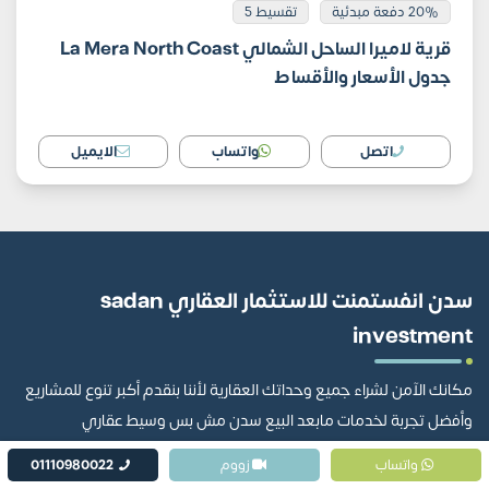
20% دفعة مبدئية
تقسيط 5
قرية لاميرا الساحل الشمالي La Mera North Coast
جدول الأسعار والأقساط
اتصل
واتساب
الايميل
سدن انفستمنت للاستثمار العقاري sadan
investment
مكانك الآمن لشراء جميع وحداتك العقارية لأننا بنقدم أكبر تنوع للمشاريع
وأفضل تجربة لخدمات مابعد البيع سدن مش بس وسيط عقاري
واتساب
زووم
01110980022