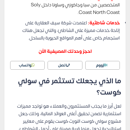
المتخصصين من سبا وجاكوزي وساونا داخل Soly
Coast North Coast.
خدمات شاطئية:
اعتمدت شركة سيف العقارية على
إتاحة خدمات مميزة على الشاطئ، والتي تجعل هناك
استجمام خاص على أهم المواقع الحيوية بالساحل.
احجز وحدتك المصيفية الآن
زووم
اتصل
واتساب
ما الذي يجعلك تستثمر في سولي
كوست؟
لعل أبرز ما يجذب المستثمرون والعملاء هو تواجد مميزات
استثمارية تضمن تحقيق أعلى العوائد المالية، وذلك جعل
مشروع سولي كوست النورث كوست يقوم على معايير
إستراتيجية تجعل منها قرية مميزة على أجمل الشواطئ،