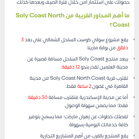
حصولك على استثمار آمن خلال فترة الصيف وبعدها كذلك.
ما أهم المحاور القريبة من Soly Coast North
Coast؟
يقع مشروع سولي كوست الساحل الشمالي على بعد
3
دقائق
من بوابة مارينا.
يبعد منتجع Soly Coast الساحل مسافة قصيرة عن
مدينة العلمين تقدر بنحو
12 دقيقة
.
تقترب قرية Soly Coast North Coast من مدينة
القاهرة في غضون
2 ساعة
فقط.
أما عن مدينة الإسكندرية فتقترب مسافة
30 دقيقة
فقط؛ مما يضمن سهولة الوصول.
تفصلك خطوات عن زهران ماركت؛ مما يسمح بتوفير
كافة خدماتك اليومية بسهولة.
يقع المنتجع بالقرب من أهم المشاريع التجارية