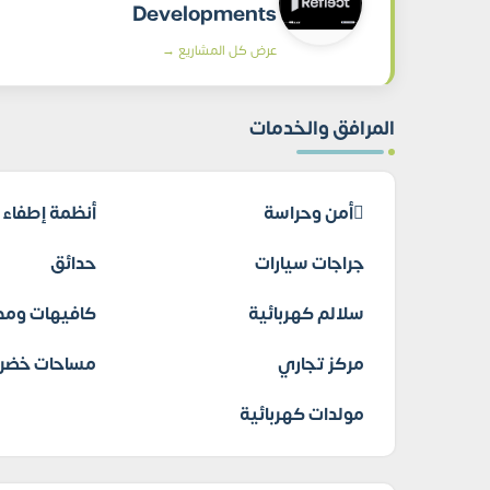
Developments
عرض كل المشاريع →
المرافق والخدمات
أمن وحراسة
أنظمة إطفاء ا
جراجات سيارات
حدائق
سلالم كهربائية
كافيهات ومط
مركز تجاري
مساحات خضرا
مولدات كهربائية