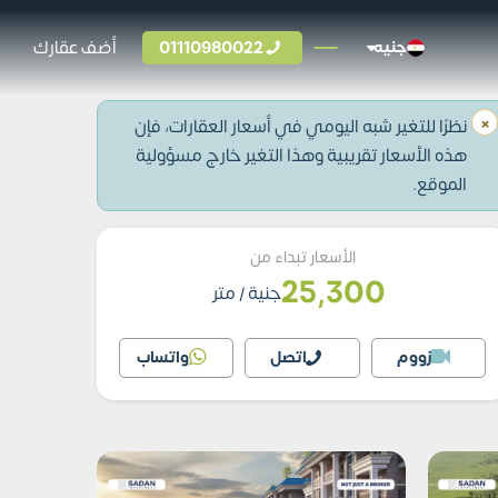
01110980022
أضف عقارك
جنيه
×
نظرًا للتغير شبه اليومي في أسعار العقارات، فإن
هذه الأسعار تقريبية وهذا التغير خارج مسؤولية
الموقع.
الأسعار تبداء من
25,300
جنية
/ متر
زووم
اتصل
واتساب