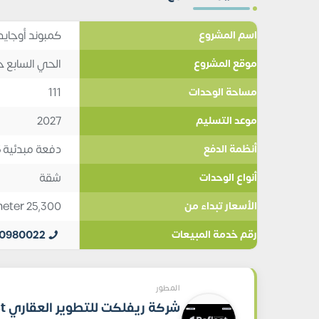
كمبوند أوجايد 
اسم المشروع
الحي السابع خ
موقع المشروع
111
مساحة الوحدات
2027
موعد التسليم
دفعة مبدئية 25%, تقسيط 5
أنظمة الدفع
شقة
أنواع الوحدات
meter
25,300
الأسعار تبداء من
10980022
رقم خدمة المبيعات
المطور
شركة 