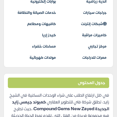
اندية رياضية
بوابات إلكترونية
جراجات سيارات
خدمات الصيانة والنظافة
شبكات إنترنت
كافيهات ومطاعم
كاميرات مراقبة
كيدز إريا
مركز تجاري
مساحات خضراء
ممرات للدراجات
مولدات كهربائية
جدول المحتوى
في ظل ارتفاع الطلب على شراء الوحدات السكنية في الشيخ
زايد، تطلق شركة فاي للتطوير العقاري
كمبوند جيمس زايد
الجديدة Compound Gems New Zayed
، حيث تطرح
فيه مجموعة فريدة من الفلل التي تقدم نمط الحياة الحديثة