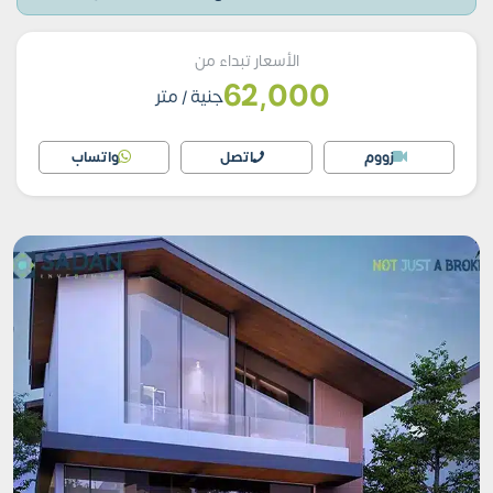
الأسعار تبداء من
62,000
جنية
/ متر
زووم
اتصل
واتساب