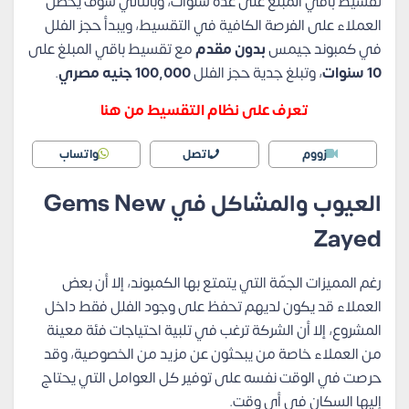
تقسيط باقي المبلغ على عدة سنوات، وبالتالي سوف يحصل
العملاء على الفرصة الكافية في التقسيط، ويبدأ حجز الفلل
في كمبوند جيمس
بدون مقدم
مع تقسيط باقي المبلغ على
10 سنوات
، وتبلغ جدية حجز الفلل
100,000 جنيه مصري
.
تعرف على نظام التقسيط من هنا
زووم
اتصل
واتساب
العيوب والمشاكل في Gems New
Zayed
رغم المميزات الجمّة التي يتمتع بها الكمبوند، إلا أن بعض
العملاء قد يكون لديهم تحفظ على وجود الفلل فقط داخل
المشروع، إلا أن الشركة ترغب في تلبية احتياجات فئة معينة
من العملاء خاصة من يبحثون عن مزيد من الخصوصية، وقد
حرصت في الوقت نفسه على توفير كل العوامل التي يحتاج
إليها السكان في أي وقت.