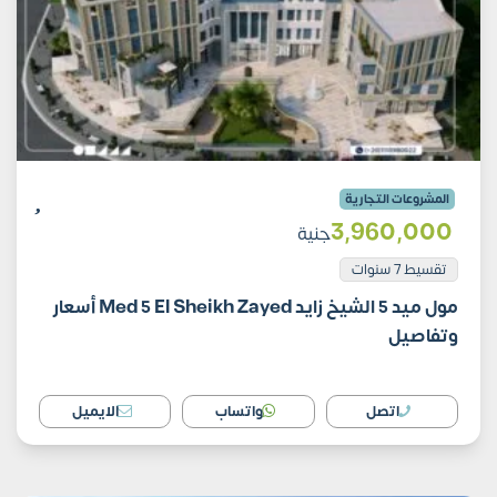
المشروعات التجارية
3٬960٬000
جنية
تقسيط 7 سنوات
مول ميد 5 الشيخ زايد Med 5 El Sheikh Zayed أسعار
وتفاصيل
اتصل
واتساب
الايميل