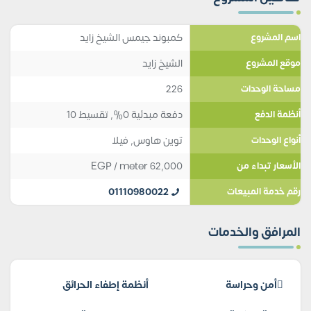
كمبوند جيمس الشيخ زايد
اسم المشروع
الشيخ زايد
موقع المشروع
226
مساحة الوحدات
دفعة مبدئية 0%, تقسيط 10
أنظمة الدفع
توين هاوس
,
فيلا
أنواع الوحدات
EGP
/ meter
62,000
الأسعار تبداء من
01110980022
رقم خدمة المبيعات
المرافق والخدمات
أمن وحراسة
أنظمة إطفاء الحرائق