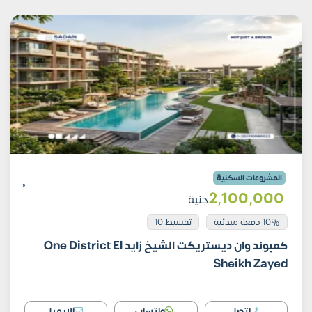
المشروعات السكنية
2٬100٬000
جنية
10% دفعة مبدئية
تقسيط 10
كمبوند وان ديستريكت الشيخ زايد One District El
Sheikh Zayed
اتصل
واتساب
الايميل