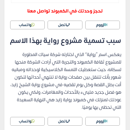
لحجز وحدتك في الكمبوند تواصل معنا
زووم
اتصل
واتساب
سبب تسمية مشروع رواية بهذا الاسم
يعكس اسم “رواية” الذي اختارته شركة سياك المطورة
للمشروع ثقافة الكمبوند والتجربة التي أرادت الشركة منحها
لسكانه، حيث ستعطيك اللمسة الكلاسيكية لوحداته ومبانيه
شعور بأنك تتنقل بين صفحات رواية لا تنتهي أحداثها لتكون
أنت بطل القصة وكل يوم تقضيه في مشروع رواية الشيخ زايد،
هو فصل جديد مليىء بالأحداث والمغامرات، ولكي يكون
عودتك لمنزلك في كمبوند رواية زايد هي النهاية السعيدة
التي تحظى بها يوميًا.
زووم
اتصل
واتساب