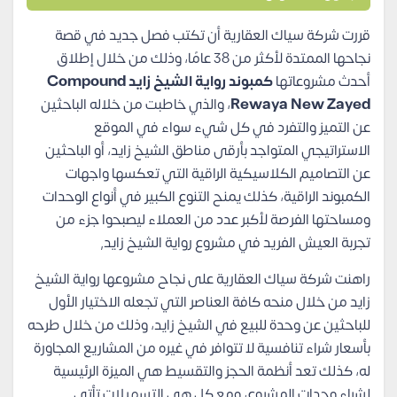
قررت شركة سياك العقارية أن تكتب فصل جديد في قصة
نجاحها الممتدة لأكثر من 38 عامًا، وذلك من خلال إطلاق
أحدث مشروعاتها
كمبوند رواية الشيخ زايد
Compound
Rewaya New Zayed
، والذي خاطبت من خلاله الباحثين
عن التميز والتفرد في كل شيء سواء في الموقع
الاستراتيجي المتواجد بأرقى مناطق الشيخ زايد، أو الباحثين
عن التصاميم الكلاسيكية الراقية التي تعكسها واجهات
الكمبوند الراقية، كذلك يمنح التنوع الكبير في أنواع الوحدات
ومساحتها الفرصة لأكبر عدد من العملاء ليصبحوا جزء من
تجربة العيش الفريد في مشروع رواية الشيخ زايد,
راهنت شركة سياك العقارية على نجاح مشروعها رواية الشيخ
زايد من خلال منحه كافة العناصر التي تجعله الاختيار الأول
للباحثين عن وحدة للبيع في الشيخ زايد، وذلك من خلال طرحه
بأسعار شراء تنافسية لا تتوافر في غيره من المشاريع المجاورة
له، كذلك تعد أنظمة الحجز والتقسيط هي الميزة الرئيسية
لشراء وحدات المشروع، ومع كل هي التسهيلات تأتي