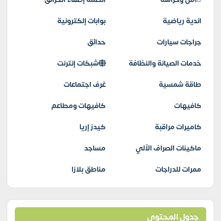
اندية رياضية
بوابات إلكترونية
جراجات سيارات
حدائق
خدمات الصيانة والنظافة
شبكات إنترنت
طاقة شمسية
غرف اجتماعات
كافيهات
كافيهات ومطاعم
كاميرات مراقبة
كيدز إريا
ماكينات الصراف الآلي
مساجد
ممرات للدراجات
مناطق بلازا
جدول المحتوى