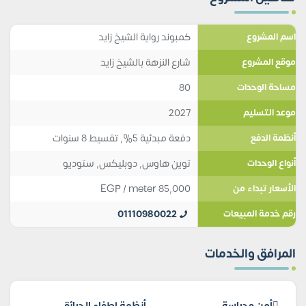
كمبوند رواية الشيخ زايد
اسم المشروع
شارع النزهة بالشيخ زايد
موقع المشروع
80
مساحة الوحدات
2027
موعد التسليم
دفعة مبدئية 5%, تقسيط 8 سنوات
أنظمة الدفع
توين هاوس
,
دوبليكس
,
ستوديو
أنواع الوحدات
EGP
/ meter
85,000
الأسعار تبداء من
01110980022
رقم خدمة المبيعات
المرافق والخدمات
أمن وحراسة
أنظمة إطفاء الحرائق