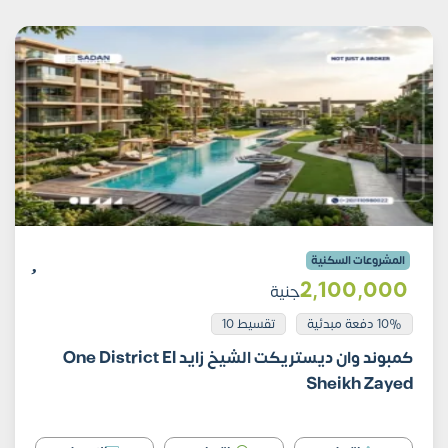
المشروعات السكنية
2٬100٬000
جنية
10% دفعة مبدئية
تقسيط 10
كمبوند وان ديستريكت الشيخ زايد One District El
Sheikh Zayed