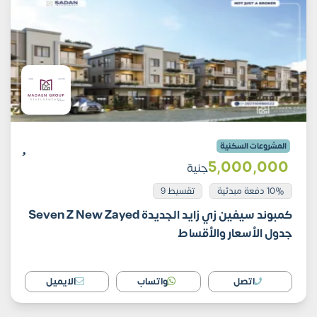
المشروعات السكنية
5٬000٬000
جنية
10% دفعة مبدئية
تقسيط 9
كمبوند سيفين زي زايد الجديدة Seven Z New Zayed
جدول الأسعار والأقساط
اتصل
واتساب
الايميل