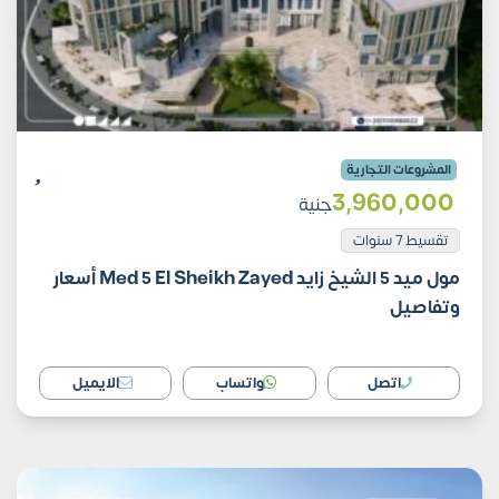
المشروعات التجارية
3٬960٬000
جنية
تقسيط 7 سنوات
مول ميد 5 الشيخ زايد Med 5 El Sheikh Zayed أسعار
وتفاصيل
اتصل
واتساب
الايميل