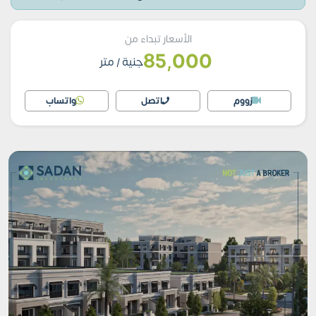
الأسعار تبداء من
85,000
جنية
/ متر
زووم
اتصل
واتساب