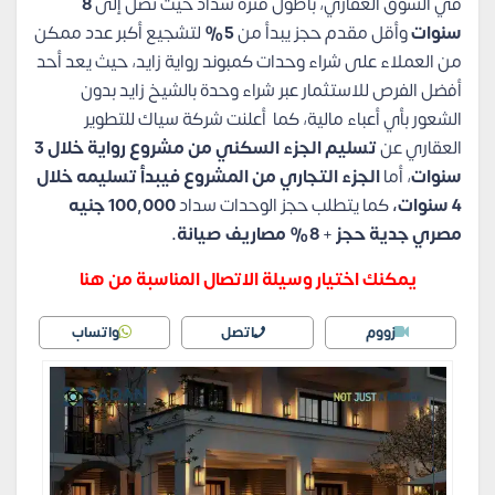
في السوق العقاري، بأطول فترة سداد حيث تصل إلى
8
سنوات
وأقل مقدم حجز يبدأ من
5%
لتشجيع أكبر عدد ممكن
من العملاء على شراء وحدات كمبوند رواية زايد، حيث يعد أحد
أفضل الفرص للاستثمار عبر شراء وحدة بالشيخ زايد بدون
الشعور بأي أعباء مالية، كما أعلنت شركة سياك للتطوير
العقاري عن
تسليم الجزء السكني من مشروع رواية خلال 3
سنوات
، أما
الجزء التجاري من المشروع فيبدأ تسليمه خلال
4 سنوات،
كما يتطلب حجز الوحدات سداد
100,000 جنيه
مصري جدية حجز
+
8% مصاريف صيانة.
يمكنك اختيار وسيلة الاتصال المناسبة من هنا
زووم
اتصل
واتساب