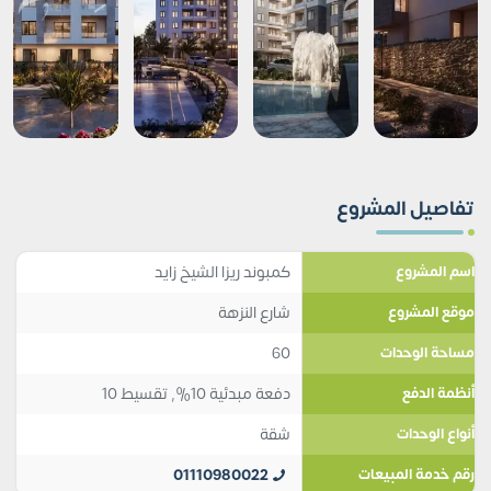
تفاصيل المشروع
كمبوند ريزا الشيخ زايد
اسم المشروع
شارع النزهة
موقع المشروع
60
مساحة الوحدات
دفعة مبدئية 10%, تقسيط 10
أنظمة الدفع
شقة
أنواع الوحدات
01110980022
رقم خدمة المبيعات