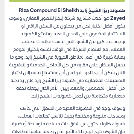
كمبوند ريزا الشيخ زايد Riza Compound El Sheikh
Zayed
هو أحدث مشاريع شركة إيجلز للتطوير العقاري، وسوف
يكون أفضل اختيار لكل من يبحثون عن السكن الراقي أو
الاستثمار المضمون على المدى البعيد، ويتمتع الكمبوند
بوجود عدد كبير من الشقق التي تناسب تطلعات مختلف
العملاء، مع اهتمام الشركة في الوقت نفسه باختيار الموقع
بعناية كبيرة في أهم المناطق الحيوية في الشيخ زايد، وهو ما
يجعل السكان على مقربة من كل الأماكن الخدمية والترفيهية
التي يمكن أن يحتاجوا إليها في أي وقت، بالإضافة إلى اختيار
التصميمات المعمارية في كمبوند ريزا الشيخ زايد على يد نخبة
من أفضل المصممين والمعماريين، الأمر الذي يجعله تحفة
معمارية متكاملة بين أجمل كمبوندات الشيخ زايد.
وسوف يوجد في الكمبوند العديد من الشقق التي جاءت
بمساحات متنوعة ومختلفة بحيث تناسب تطلعات العملاء،
فسواء كانوا يبحثون عن شقق ذات مساحة متوسطة أو كبيرة
فإن الشركة تتيح لهم ذلك، الأمر الذي يجعله مناسبًا لتطلعات