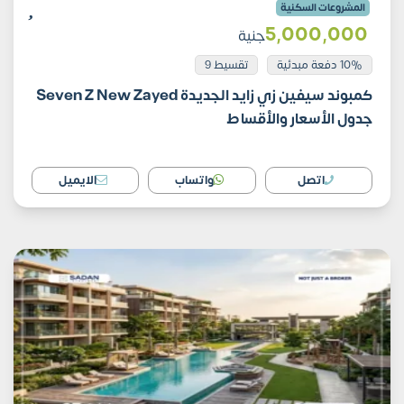
المشروعات السكنية
5٬000٬000
جنية
10% دفعة مبدئية
تقسيط 9
كمبوند سيفين زي زايد الجديدة Seven Z New Zayed
جدول الأسعار والأقساط
اتصل
واتساب
الايميل