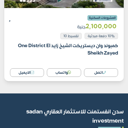
المشروعات السكنية
2٬100٬000
جنية
10% دفعة مبدئية
تقسيط 10
كمبوند وان ديستريكت الشيخ زايد One District El
Sheikh Zayed
اتصل
واتساب
الايميل
سدن انفستمنت للاستثمار العقاري sadan
investment