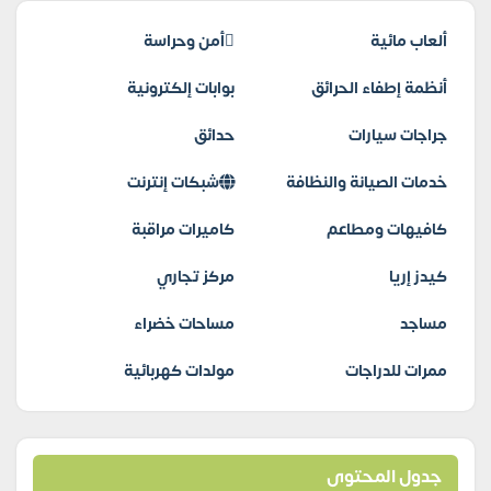
ألعاب مائية
أمن وحراسة
أنظمة إطفاء الحرائق
بوابات إلكترونية
جراجات سيارات
حدائق
خدمات الصيانة والنظافة
شبكات إنترنت
كافيهات ومطاعم
كاميرات مراقبة
كيدز إريا
مركز تجاري
مساجد
مساحات خضراء
ممرات للدراجات
مولدات كهربائية
جدول المحتوى