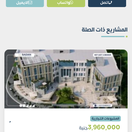
اتصل
واتساب
الايميل
المشاريع ذات الصلة
المشروعات التجارية
3٬960٬000
جنية