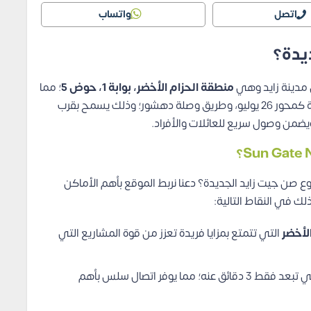
اتصل
واتساب
يدة؟
 مدينة زايد وهي
منطقة الحزام الأخضر، بوابة 1، حوض 5
؛ مما
يضعه على مقربة شديدة من أهم المحاور والطرق الهامة كمحور 26 يوليو، وطريق وصلة دهشور؛ وذلك يسمح بقرب
يضمن وصول سريع للعائلات والأفراد.
وع صن جيت زايد الجديدة؟ دعنا نربط الموقع بأهم الأماكن
لك في النقاط التالية:
لأخضر
التي تتمتع بمزايا فريدة تعزز من قوة المشاريع التي
والتي تبعد فقط 3 دقائق عنه؛ مما يوفر اتصال سلس بأهم