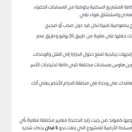
افة المشاريع السكنية بكوكبة من المساحات الخضراء
 هادئ واستنشاق هواء نقي.
ح بخصوصية كبيرة لكل فرد دون صخب أو ضجيج.
موقعها إستراتيجي على أطراف مدينة زايد الجديدة، وذلك جعلها على مقربة من طريق 26 يوليو وطريق مصر
واجهات زجاجية تمنع دخول الحرارة إلى الفلل والوحدات.
توين هاوس بمساحات مختلفة تلبي كافة احتياجات الأسر
 تعاقدك على وحدة في منطقة الحزام الأخضر يعني أنك
ها كمبوند صن جيت زايد الجديدة معايير مختلفة مقارنةً بأي
ساحة الأرضية للمشروع التي بلغت نحو
5 فدان
بذكاء شديد