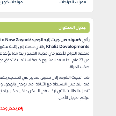
ممرات للدراجات
مولدات كهربا
جدول المحتوى
يأتي
كمبوند صن جيت زايد الجديدة Sun Gate New Zayed
KhaliJ Developments
والتي سعت إلى إتاحة مشرو
منطقة الحزام الأخضر في مدينة الشيخ زايد؛ مما يؤكد عل
من 27 عام، لذا فيعد المشروع فرصة استثمارية تحق
صخب الحياة.
كما اتجهت الشركة إلى تطبيق معايير في التصميم بشك
فيه التفاصيل البسيطة مع الأناقة؛ مما يوحي بالهدوء
تتصل بالعائلات التي ترغب في السكن داخل مكان يتمتع با
مرتفع طويل الأجل.
بادر بحجز وح