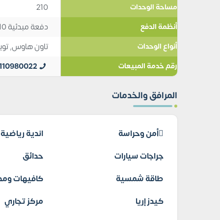
210
مساحة الوحدات
دفعة مبدئية 10%, تقسيط 14 سنة
أنظمة الدفع
تاون هاوس
,
توي
أنواع الوحدات
110980022
رقم خدمة المبيعات
المرافق والخدمات
أمن وحراسة
اندية رياضية
جراجات سيارات
حدائق
طاقة شمسية
كافيهات ومط
كيدز إريا
مركز تجاري