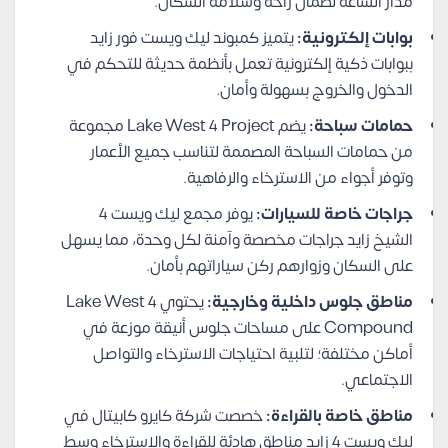
مدار الساعة لضمان راحة وسلامة السكان.
بوابات إلكترونية:
يتميز كمبوند ليك ويست فور زايد
ببوابات ذكية إلكترونية تعمل بأنظمة حديثة للتحكم في
الدخول والخروج بسهولة وأمان.
حمامات سباحة:
يضم Lake West 4 Project مجموعة
من حمامات السباحة المصممة لتناسب جميع الأعمار
وتوفر أجواء من الاسترخاء والرفاهية.
جراجات خاصة للسيارات:
يوفر مجمع ليك ويست 4
الشيخ زايد جراجات مخصصة وآمنة لكل وحدة، مما يسهل
على السكان وزوارهم ركن سياراتهم بأمان.
مناطق جلوس داخلية وخارجية:
يحتوي Lake West 4
Compound على مساحات جلوس أنيقة موزعة في
أماكن مختلفة؛ لتلبية احتياجات الاسترخاء والتواصل
الاجتماعي.
مناطق خاصة بالقراءة:
خصصت شركة كايرو كابيتال في
ليك ويست 4 زايد مناطق هادئة للقراءة والاسترخاء وسط