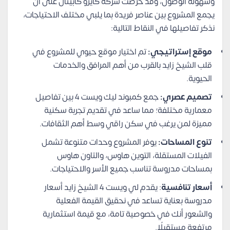
وسهولة الوصول، وقد حرصت شركة كايرو كابيتال على أن
يجمع المشروع بين عناصر فريدة بما يلبي مختلف الاحتياجات،
نذكر تفاصيلها في النقاط التالية:
موقع إستراتيجي:
تم اختيار موقع حيوي للمشروع في
قلب الشيخ زايد بالقرب من أهم المرافق والخدمات
الحيوية.
تصميم عصري:
جمع كمبوند ليك ويست 4 بين تفاصيل
معمارية مختلفة؛ مما ساعد في تقديم تجربة سكنية
مميزة لمن يرغب في سكن راقي وسط أهم الثقافات.
تنوع المساحات:
يوفر المشروع وحدات متنوعة تشمل
الفيلات المستقلة، التوين هاوس، والتاون هاوس
بمساحات مدروسة تناسب جميع الأسر والاحتياجات.
أسعار تنافسية
: يقدم لي ويست 4 الشيخ زايد أسعار
مدروسة بعناية تساعد في نحقيق القيمة الفعلية
والشعور أنك في خصوصية تامة، مع قيمة استثمارية
مرتفعة مستقبلًا.