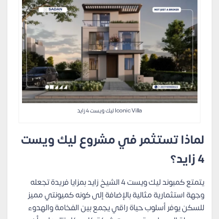
Iconic Villa ليك ويست 4 زايد
لماذا تستثمر في مشروع ليك ويست
4 زايد؟
يتمتع كمبوند ليك ويست 4 الشيخ زايد بمزايا فريدة تجعله
وجهة استثمارية مثالية بالإضافة إلى كونه كميونتي مميز
للسكن يوفر أسلوب حياة راقي يجمع بين الفخامة والهدوء