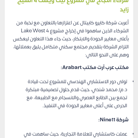
شركاء النجاح في مشروع ليك ويست 4 الشيخ
زايد
أعربت شركة كايرو كابيتال عن اعتزازها بالتعاون مع نخبة من
الشركاء الذين ساهموا في إخراج مشروع Lake West 4
بأعلى معايير الجودة والابتكار، حيث جاء هذا التعاون ليعكس
التزام الشركة بتقديم مجتمع سكني متكامل يليق بعملائها،
وهم على النحو التالي:
مكتب عرب آرت مكتب Arabart:
تولى دور الاستشاري الهندسي للمشروع تحت قيادة
د.م/ محمد شندي، حيث قدم حلول تصميمية مبتكرة
تجمع بين الطابع العصري والانسجام مع الطبيعة، مع
الحرص على أعلى معايير الجودة في التنفيذ.
شركة Nine11:
عملت كاستشاري للعلامة التجارية، حيث ساهمت في