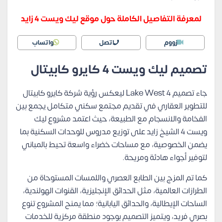
لمعرفة التفاصيل الكاملة حول موقع ليك ويست 4 زايد
زووم
اتصل
واتساب
تصميم ليك ويست 4 كايرو كابيتال
جاء تصميم Lake West 4 ليعكس رؤية شركة كايرو كابيتال
للتطوير العقاري في تقديم مجتمع سكني متكامل يجمع بين
الفخامة والانسجام مع الطبيعة، حيث اعتمد مشروع ليك
ويست 4 الشيخ زايد على توزيع مدروس للوحدات السكنية بما
يضمن الخصوصية، مع مساحات خضراء واسعة تحيط بالمباني
لتوفير أجواء هادئة ومريحة.
كما تم المزج بين الطابع العصري واللمسات المستوحاة من
الطرازات العالمية، مثل الحدائق الإنجليزية، القنوات الهولندية،
الساحات الإيطالية، والحدائق اليابانية؛ مما يمنح المشروع تنوع
بصري فريد، ويتميز التصميم بوجود منطقة مركزية للخدمات