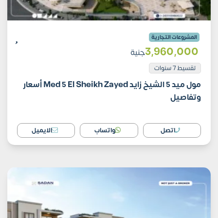
المشروعات التجارية
3٬960٬000
جنية
تقسيط 7 سنوات
مول ميد 5 الشيخ زايد Med 5 El Sheikh Zayed أسعار
وتفاصيل
اتصل
واتساب
الايميل