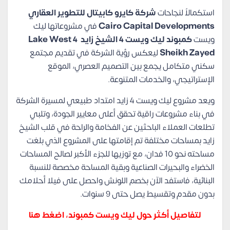
استكمالاً لنجاحات
شركة كايرو كابيتال للتطوير العقاري
Cairo Capital Developments
في مشروعاتها ليك
ويست
كمبوند ليك ويست 4 الشيخ زايد Lake West 4
Sheikh Zayed
ليعكس رؤية الشركة في تقديم مجتمع
سكني متكامل يجمع بين التصميم العصري، الموقع
الإستراتيجي، والخدمات المتنوعة.
ويعد مشروع ليك ويست 4 زايد امتداد طبيعي لمسيرة الشركة
في بناء مشروعات راقية تحقق أعلى معايير الجودة، وتلبي
تطلعات العملاء الباحثين عن الفخامة والراحة في قلب الشيخ
زايد بمساحات مختلفة تم إقامتها على المشروع الذي بلغت
مساحته نحو 10 فدان، مع توزيها للجزء الأكبر لصالح المساحات
الخضراء والبحيرات الصناعية وبقية المساحة مخصصة للنسبة
البنائية، فاستفد الآن بخصم اللونش واحصل على فيلا أحلامك
بدون مقدم وتقسيط يصل حتى 9 سنوات.
لتفاصيل أكثر حول ليك ويست كمبوند، اضغط هنا