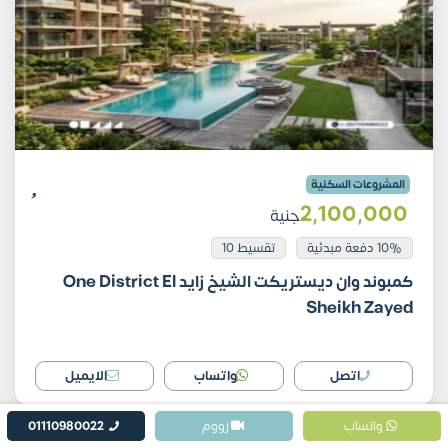
المشروعات السكنية
2٬100٬000
جنية
10% دفعة مبدئية
تقسيط 10
كمبوند وان ديستريكت الشيخ زايد One District El
Sheikh Zayed
اتصل
واتساب
الايميل
واتساب
زووم
01110980022