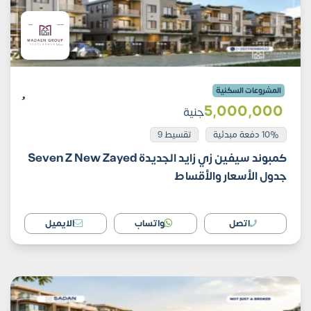
المشروعات السكنية
5٬000٬000
جنية
10% دفعة مبدئية
تقسيط 9
كمبوند سيفين زي زايد الجديدة Seven Z New Zayed
جدول الأسعار والأقساط
اتصل
واتساب
الايميل