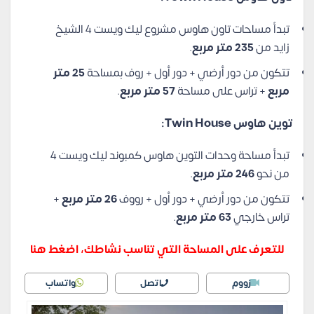
تبدأ مساحات تاون هاوس مشروع ليك ويست 4 الشيخ
زايد من
235 متر مربع
.
تتكون من دور أرضي + دور أول + روف بمساحة
25 متر
مربع
+ تراس على مساحة
57 متر مربع
.
توين هاوس Twin House:
تبدأ مساحة وحدات التوين هاوس كمبوند ليك ويست 4
من نحو
246 متر مربع
.
تتكون من دور أرضي + دور أول + رووف
26 متر مربع
+
تراس خارجي
63 متر مربع
.
للتعرف على المساحة التي تناسب نشاطك، اضغط هنا
زووم
اتصل
واتساب