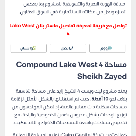
صياغة الهوية البصرية والتسويقية للمشروع بما يعكس
تميزه ويعزز من مكانته الاستثمارية في السوق العقاري.
تواصل مع فريقنا لمعرفة تفاصيل ماستر بلان Lake West
4
زووم
اتصل
واتساب
مساحة Compound Lake West 4
Sheikh Zayed
يمتد مشروع ليك ويست 4 الشيخ زايد على مساحة شاسعة
بلغت نحو
10 أفدنة
، حيث تم استغلالها بالشكل الأمثل لإقامة
مساحات سكنية ذات معايير عالمية، إذ تمكن المهندسون من
توزيع الوحدات بشكل مدروس يضمن الخصوصية والراحة، مع
تخصيص مساحات واسعة للمسطحات الخضراء واللاندسكيب.
كما اهتمت شركة Cairo Capital بتوزيع المساحة الإجمالية