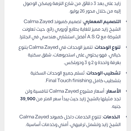
زايد على بعد 3 دقائق من شارع النزهة ويمكن الوصول
إليه من خلال محور 26 يوليو.
التصميم المعماري
: تصميم كمبوند Calma Zayed
الشيخ زايد مميز للغاية بطابع أوروبي رائع، حيث تعاونت
الشركة مع A.S.Q أفضل استشاري هندسي في انجلترا.
تنوع الوحدات
: تتميز الوحدات في Calma Zayed بتنوع
خيالي، فهو يحتوي على استديوهات، شقق سكنية
بغرفة واحدة و 2 و 3 ودوبلكس.
تشطيب الوحدات
: تُسلم جميع الوحدات السكنية
بتشطيب كامل Final Touch finishing.
الأسعار
: أسعار مشروع Calma Zayed تنافسية ولن
تجد مثيلها بالشيخ زايد حيث يبدأ سعر المتر من
39,900
جنيه.
الخدمات
: تتنوع الخدمات داخل كمبوند Calma Zayed
الشيخ زايد وتشمل ترفيهي، أمني وخدمات أساسية.