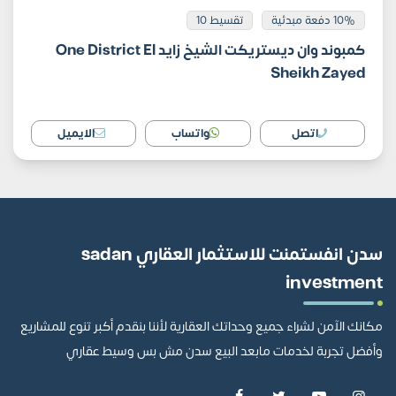
10% دفعة مبدئية
تقسيط 10
كمبوند وان ديستريكت الشيخ زايد One District El
Sheikh Zayed
اتصل
واتساب
الايميل
سدن انفستمنت للاستثمار العقاري sadan
investment
مكانك الآمن لشراء جميع وحداتك العقارية لأننا بنقدم أكبر تنوع للمشاريع
وأفضل تجربة لخدمات مابعد البيع سدن مش بس وسيط عقاري