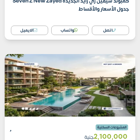
كمبوند سيفين زي زايد الجديدة Seven Z New Zayed
جدول الأسعار والأقساط
اتصل
واتساب
الايميل
المشروعات السكنية
2٬100٬000
جنية