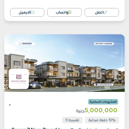
اتصل
واتساب
الايميل
المشروعات السكنية
5٬000٬000
جنية
10% دفعة مبدئية
تقسيط 9