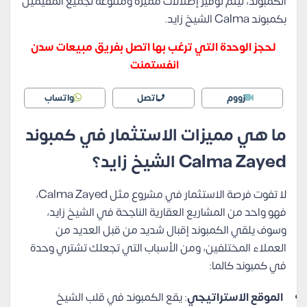
الكمبوند، ليتم توفير إطلالات مميزة ومتنوعة لجميع المقيمين
بكمبوند Calma الشيخ زايد.
لحجز الوحدة التي ترغب بها اتصل بفريق مبيعات سدن
انفستمنت
زووم
اتصل
واتساب
ما هي مميزات الاستثمار في كمبوند
Calma Zayed الشيخ زايد؟
لا تفوت فرصة الاستثمار في مشروع مثل Calma Zayed،
فهو واحد من المشاريع العقارية الناجحة في الشيخ زايد،
وسوف يلقي الكمبوند إقبال شديد من قبل العديد من
العملاء المختلفين، ومن الأسباب التي تجعلك تشتري وحدة
في كمبوند كالما:
الموقع الاستراتيجي
: يقع الكمبوند في قلب الشيخ