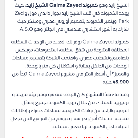
الشيخ زايد وهو
كمبوند Calma Zayed الشيخ زايد
، حيث
يوجد الكمبوند في قلب الشيخ زايد بجوار داندي مول و Zed
Park، ويتميز الكمبوند بتصميم أوروبي عصري ومبتكر حيث
شارك به أشهر استشاري هندسي في انجلترا وهو A.S.Q.
كمبوند Calma Zayed يوفر لك العديد من الوحدات السكنية
المختلفة المتنوعة بين شقق سكنية، استديوهات، دوبلكس
بتصاميم وتشطيب عصري، واهتمت الشركة بتقسيم مساحات
الوحدات من الداخل بعناية و استغلال كل متر بالوحدة،
والمميز؟ أن أسعار المتر في مشروع Calma Zayed تبدأ من
45,900
جنيه.
وعند بناء هذا المشروع كان الهدف منه هو توفير بيئة مريحة و
ترفيهية للعملاء، من خلال تزويد الكمبوند بجميع وسائل
الترفيه والراحة من بوابات الكترونية، مساحات خضراء وإطلالات
متنوعة، خدمات أمن وحراسة، وغيرهم من المرافق التي تجعل
الحياة داخل الكمبوند لها معنى مختلف.