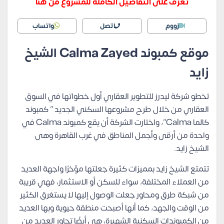
تعرف على التفاصيل الكاملة للمشروع من هنا
زووم
اتصل
واتساب
موقع كمبوند Calma Zayed الشيخ
زايد
تخطو شركة ليدرز للتطوير العقاري أول خطواتها في السوق
العقاري من خلال طرح مشروعها السكني الجديد ” كمبوند
كالما Calma”، واختارت الشركة أن يقع كمبوند Calma في
واحدة من أرقى وأجمل المناطق في غرب القاهرة وهى
الشيخ زايد.
تتمتع الشيخ زايد بمميزات كثيرة جعلتها مؤخرًا واجهة العديد
من العملاء المختلفة، سواء للسكن أو الاستثمار، فهي قريبة
من شبكة طرق ومحاور جعلت الوصول إليها لا يستغرق الكثير
من الوقت والجهد، كما أنها أصبحت منطقة حيوية وبها العديد
من الكمبوندات السكنية الشهيرة، هي أيضًا تجاور العديد من