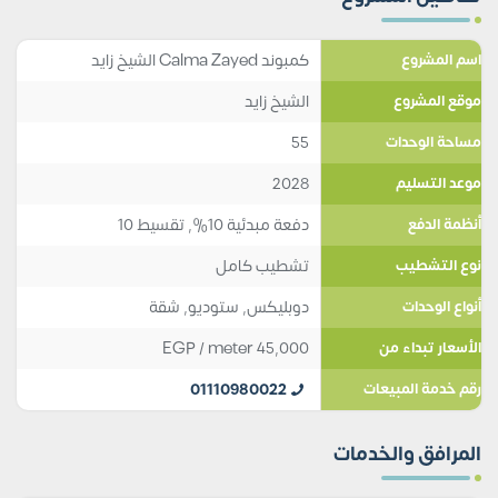
كمبوند Calma Zayed الشيخ زايد
اسم المشروع
الشيخ زايد
موقع المشروع
55
مساحة الوحدات
2028
موعد التسليم
دفعة مبدئية 10%, تقسيط 10
أنظمة الدفع
تشطيب كامل
نوع التشطيب
دوبليكس
,
ستوديو
,
شقة
أنواع الوحدات
EGP
/ meter
45,000
الأسعار تبداء من
01110980022
رقم خدمة المبيعات
المرافق والخدمات