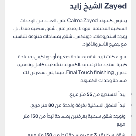
Zayed الشيخ زايد
يحتوي كمبوند Calma Zayed على العديد من الوحدات
السكنية المختلفة، فهو لا يقتصر على شقق سكنية فقط، بل
يوجد استديوهات، دوبلكس، شقق بمساحات متنوعة تتناسب
مع جميع الأسر والأفراد.
سواء كنت تريد شقة بمساحة صغيرة أو دوبلكس بمساحة
كبيرة، ستجد ما ترغب به بالكمبوند بتشطيب كامل وتصميم
عصري Final Touch finishing. فيما يلي سنعرض لك
مساحة وحدات الكمبوند:
يبدأ الاستديو من
55
متر مربع.
تبدأ الشقق السكنية بغرفة واحدة من
80
متر مربع.
وتوجد شقق سكنية بغرفتين بمساحة تبدأ من
130
متر
مربع.
شقق سكنية بـ
3
غرف بمساحة تبدأ من
150
متر مربع.