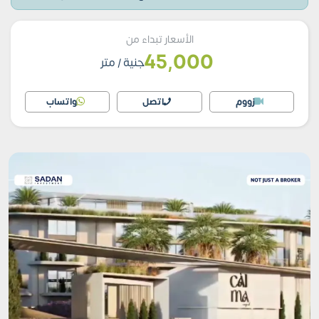
الأسعار تبداء من
45,000
جنية
/ متر
زووم
اتصل
واتساب