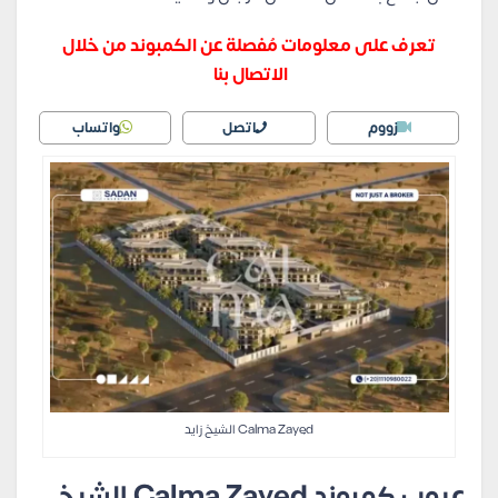
تعرف على معلومات مُفصلة عن الكمبوند من خلال
الاتصال بنا
زووم
اتصل
واتساب
Calma Zayed الشيخ زايد
عيوب كمبوند Calma Zayed الشيخ