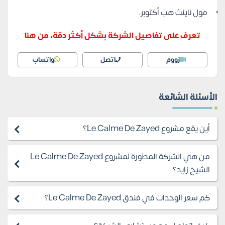
مول ناينث هب أكتوبر.
تعرف على تفاصيل الشركة بشكل أكثر دقة، من هنا
زووم
اتصل
واتساب
الأسئلة الشائعة
أين يقع مشروع Le Calme De Zayed؟
من هي الشركة المطورة لمشروع Le Calme De Zayed
الشيخ زايد؟
كم سعر الوحدات في فندق Le Calme De Zayed؟