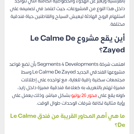
بالفرنسية ويعبر عن الهدوء والخصوصية الكاملة التي تتواجد
داخل هذا النوع من المشروعات، حيث اعتمد في تصميمه على
استلهام الروح الهادئة ليعيش السياح والقاطنين حياة فندقية
مختلفة.
أين يقع مشروع Le Calme De
Zayed؟
اهتمت شركة Segments 4 Developments بأن تضع قواعد
مشروعها الفندقي الجديد Le Calme De Zayed وسط
مجتمعات سكنية راقية للغاية، مع تواجده على إطلالات
مميزة تهتم بالتعريف به كعلامة فندقية مميزة داخل زايد،
كونه يقع على
محور 26 يوليو
بشكل مباشر، وذلك يعمل على
رؤية مثالية لكافة شرفات الوحدات طوال الوقت.
ما هي أهم المحاور القريبة من فندق Le Calme
De؟