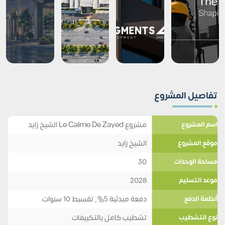
تفاصيل المشروع
مشروع Le Calme De Zayed الشيخ زايد
اسم المشروع
الشيخ زايد
موقع المشروع
30
مساحة الوحدات
2028
موعد التسليم
دفعة مبدئية 5%, تقسيط 10 سنوات
أنظمة الدفع
تشطيب كامل بالتكييفات
نوع التشطيب