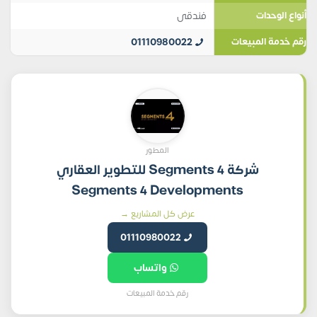
فندقى
أنواع الوحدات
01110980022
رقم خدمة المبيعات
المطور
شركة Segments 4 للتطوير العقاري
Segments 4 Developments
عرض كل المشاريع →
01110980022
واتساب
رقم خدمة المبيعات