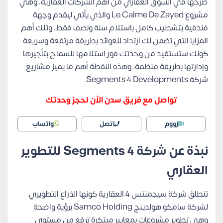
طرحها في السوق العقاري من أهم الشركات العقارية، وهي
مشروع Le Calme De Zayed والذي يأتي ليقدم وجهة
فندقية بتشطيب كامل باستلام سنة ونصف فقط، وتلك أهم
المزايا التي تضمن لك ارتداد للعوائد بطريقة مرتفعة وسريعة
كونك ستستفيد من وحدتك فور استلامها للسماح بتأجيرها
وإدارتها بطريقة منظمة، وهذه النقطة أهم ما يميز مشاريع
شركة Segments 4 Developments.
تواصل مع فريق سدن الآن لحجز وحدتك
زووم
اتصل
واتساب
نبذة عن شركة Segments 4 للتطوير
العقاري
تنطلق شركة سيجمنتس 4 العقارية كونها الذراع التطويري
لشركة سامكو هولدينج Samco Holding برؤية واضحة
وهي تطوير مشروعات بمعايير مبتكرة ترفع من مستوى