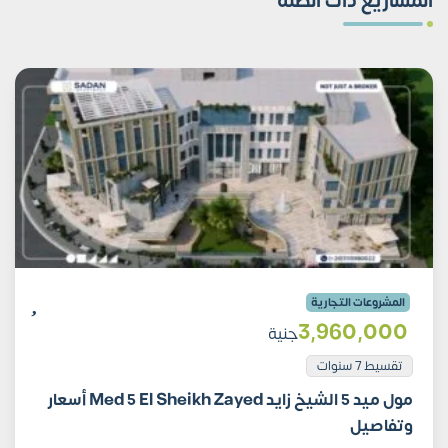
المشاريع ذات الصلة
المشروعات التجارية
3٬960٬000
جنية
تقسيط 7 سنوات
مول ميد 5 الشيخ زايد Med 5 El Sheikh Zayed أسعار
وتفاصيل