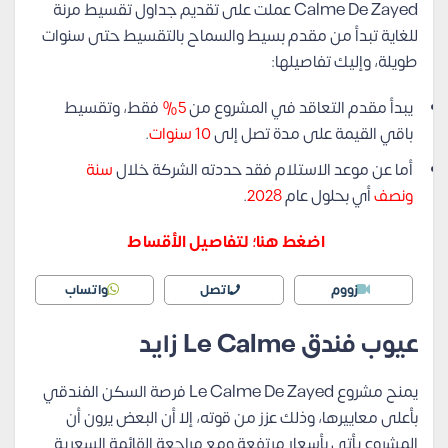
Calme De Zayed عملت على تقديم جداول تقسيط مرنة
للغاية تبدأ من مقدم بسيط والسماح بالتقسيط حتى سنوات
طويلة، وإليك تفاصيلها:
يبدأ مقدم التعاقد في المشروع من
5%
فقط، وتقسيط
باقي القيمة على مدة تصل إلى
10 سنوات
.
أما عن موعد الاستلام فقد حددته الشركة خلال
سنة
ونصف
أي بحلول عام
2028
.
اضغط هنا؛ لتفاصيل الأقساط
زووم
اتصل
واتساب
عيوب فندق Le Calme زايد
يمنح مشروع Le Calme De Zayed فرصة السكن الفندقي
بأعلى معاييرها، وذلك عزز من قوته، إلا أن البعض يرون أن
المشروع يأتي بأسعار مرتفعة ومع مراجعة القائمة السعرية