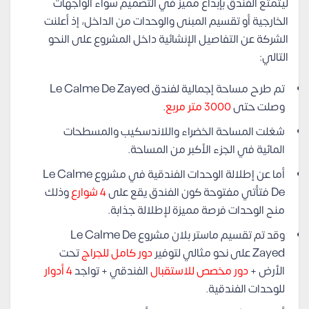
ليتمتع الفندق بإبداع مميز في التصميم سواء الواجهات
الخارجية أو تقسيم المبنى والوحدات من الداخل، إذ أعلنت
الشركة عن التفاصيل الإنشائية داخل المشروع على النحو
التالي:
تم طرح مساحة إجمالية لفندق Le Calme De Zayed
وصلت حتى
3000 متر مربع
.
شغلت المساحة الخضراء واللاندسكيب والمسطحات
المائية في الجزء الأكبر من المساحة.
أما عن إطلالة الوحدات الفندقية في مشروع Le Calme
De فتأتي مفتوحة كون الفندق يقع على
4 شوارع
وذلك
منح الوحدات فرصة مميزة لإطلالة جذابة.
وقد تم تقسيم ماستر بلان مشروع Le Calme De
Zayed على نحو مثالي لتوفير
دور كامل للجراج
تحت
الأرض +
دور مخصص للاستقبال
الفندقي + تواجد
4 أدوار
للوحدات الفندقية.