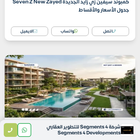
كمبوند سيفين زي زايد الجديدة Seven Z New Zayed
جدول الأسعار والأقساط
اتصل
واتساب
الايميل
شركة Segments 4 للتطوير العقاري
المشروعات السكنية
Segments 4 Developments
2٬100٬000
جنية