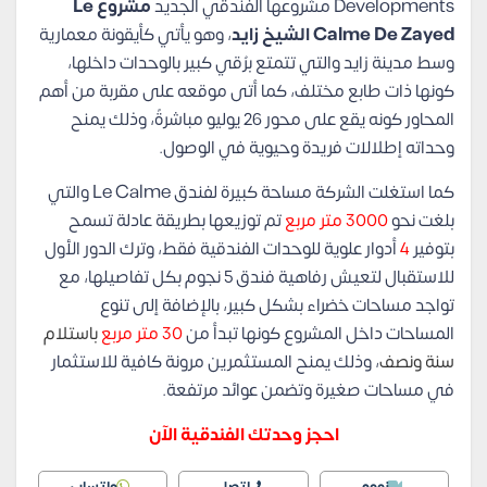
Developments مشروعها الفندقي الجديد
مشروع Le
Calme De Zayed الشيخ زايد
، وهو يأتي كأيقونة معمارية
وسط مدينة زايد والتي تتمتع برُقي كبير بالوحدات داخلها،
كونها ذات طابع مختلف، كما أتى موقعه على مقربة من أهم
المحاور كونه يقع على محور 26 يوليو مباشرةً، وذلك يمنح
وحداته إطلالات فريدة وحيوية في الوصول.
كما استغلت الشركة مساحة كبيرة لفندق Le Calme والتي
بلغت نحو
3000 متر مربع
تم توزيعها بطريقة عادلة تسمح
بتوفير
4
أدوار علوية للوحدات الفندقية فقط، وترك الدور الأول
للاستقبال لتعيش رفاهية فندق 5 نجوم بكل تفاصيلها، مع
تواجد مساحات خضراء بشكل كبير، بالإضافة إلى تنوع
المساحات داخل المشروع كونها تبدأ من
30 متر مربع
باستلام
سنة ونصف
، وذلك يمنح المستثمرين مرونة كافية للاستثمار
في مساحات صغيرة وتضمن عوائد مرتفعة.
احجز وحدتك الفندقية الآن