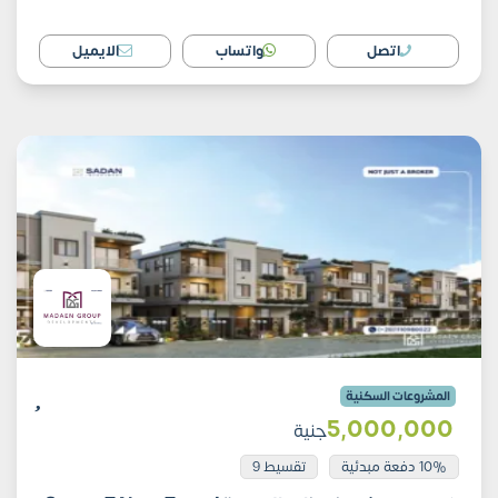
اتصل
واتساب
الايميل
المشروعات السكنية
5٬000٬000
جنية
10% دفعة مبدئية
تقسيط 9