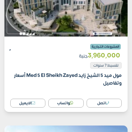
المشروعات التجارية
3٬960٬000
جنية
تقسيط 7 سنوات
مول ميد 5 الشيخ زايد Med 5 El Sheikh Zayed أسعار
وتفاصيل
اتصل
واتساب
الايميل