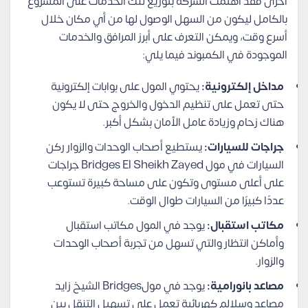
أخرى فقد اهتمت الشركة بتوزيع تلك الخدمات على المشروع
بالكامل ليكون من السهل الوصول لها من أي مكان خلال
أسرع وقت، ويمكن التعرف على أبرز المرافق والخدمات
الموجودة في الكمبوند فيما يلي:
مداخل إلكترونية:
يحتوي المول على بوابات إلكترونية
حتى تعمل على تنظيم الدخول والخروج حتى لا يكون
هناك زحام وزيادة عامل الأمان بشكل أكبر.
جراجات للسيارات:
يستطيع أصحاب الوحدات والزوار ركن
السيارات في مول Bridges El Sheikh Zayed جراجات
على أعلى مستوى وتكون على مساحة كبيرة تستوعب
عددًا كبيرًا من السيارات طوال الوقت.
مكاتب استقبال:
يوجد في المول مكاتب استقبال
وأماكن انتظار والتي تسهل من تجربة أصحاب الوحدات
والزوار.
مصاعد بانورامية:
يوجد في مولBridges الشيخ زايد
مصاعد وسلالم كهربائية تعمل على تسهيل التنقل بين