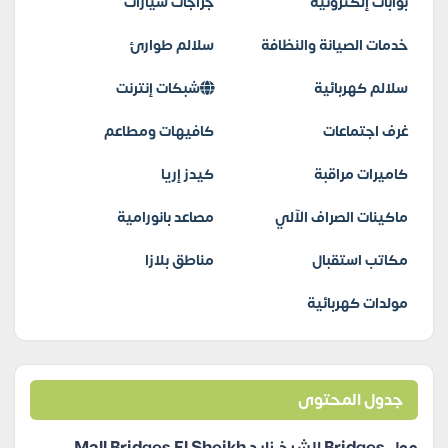
بوابات إلكترونية
جراجات سيارات
خدمات الصيانة والنظافة
سلالم طوارئ
سلالم كهربائية
شبكات إنترنت
غرف اجتماعات
كافيهات ومطاعم
كاميرات مراقبة
كيدز إريا
ماكينات الصراف الآلي
مصاعد بانورامية
مكاتب استقبال
مناطق بلازا
مولدات كهربائية
جدول المحتوى