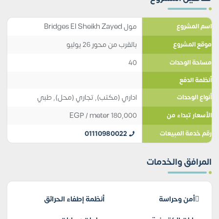
مول Bridges El Sheikh Zayed
اسم المشروع
بالقرب من محور 26 يوليو
موقع المشروع
40
مساحة الوحدات
أنظمة الدفع
اداري (مكتب)
,
تجاري (محل)
,
طبي
أنواع الوحدات
EGP
/ meter
180,000
الأسعار تبداء من
01110980022
رقم خدمة المبيعات
المرافق والخدمات
أمن وحراسة
أنظمة إطفاء الحرائق