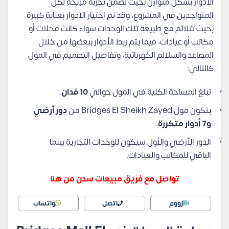
الأدوار بشكل متوازن بحيث تضمن تجربة مريحة لكل
المتواجدين في المشروع، وقد تم اختيار الأدوار بعناية كبيرة
بحيث تتلائم مع طبيعة تلك الوحدات سواء كانت محلات أو
مكاتب أو عيادات، فيما يتم ربط الأدوار ببعضها من خلال
المصاعد والسلالم الكهربائية، وتفاصيل التصميم في المول
كالتالي:
تبلغ المساحة الكلية في المول حوالي
10 فدان
.
يتكون مول Bridges El Sheikh Zayed من
دور أرضي
و7 أدوار متكررة
.
الدور الأرضي والأول سيكون للوحدات التجارية بينما
الباقي للمكاتب والعيادات.
تواصل مع فريق مبيعات سدن من هنا
زووم
اتصل
واتساب