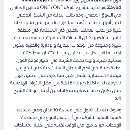
مول Bridges الشيخ زايد Mall Bridges El Sheikh
Zayed
هو بداية مشاريع شركة ONE / ONE للتطوير العقاري
في السوق المصري، وقد كانت البداية من الشيخ زايد على
اعتبار أنها واحدة من أهم المناطق الواعدة والتي تشهد طلبًا
كبيرًا من جانب العملاء الراغبين في الاستثمار في منطقة
تشهد نموًا كبيرًا خلال السنوات الأخيرة، وتقدم فيه مجموعة
كبيرة ومتنوعة من الوحدات التجارية والإدارية والطبية ليكون
اختيار مثالي لكل من يبحثون عن الاستثمار وسط كتلة
سكانية كبيرة، ولهذا نجحت الشركة في اختيار موقع المول
بعناية كبيرة في أهم المناطق الاستراتيجية حتى ترفع من
قيمته الاستثمارية بشكل كبير، كما يقوم على تصميم مول
Bridges El Sheikh Zayed نخبة من أفضل الكوادر الهندسية
حتى يكون تحفة معمارية متكاملة بين أجمل مولات الشيخ
زايد.
وسوف يتم بناء المول على مساحة 10 فدان وهي مساحة
كافية بالنسبة للشركة في أن تحقق التنوع في مساحات
الوحدات، مع حرصها في الوقت نفسه على اختيار المساحات