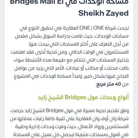
مساحة الوحدات في Bridges Mall El
Sheikh Zayed
نجحت شركة ONE / ONE العقارية في تحقيق التنوع في
مساحات الوحدات، حيث قامت بدراسة السوق بشكل مفصل
من أجل التعرف على أكثر المساحات التي يبحث عنها
المستثمرون في الوقت الحالي، ومن ناحية أخرى فقد اهتمت
باختيار المساحات التي تتلائم مع طبيعة هذه الأنشطة سواء
كانت محلات أو مكاتب أو عيادات، الأمر الذي يزيد من عوامل
النجاح فيها بشكل كبير، وتبدأ مساحة الوحدات في المشروع
من
40 متر مربع
.
أنواع وحدات مول Bridges الشيخ زايد
وفق تقديم تجربة مميزة في مول Bridges الشيخ زايد حرصت
شركة وان أوف وان العقارية على تلبية كافة رغبات عملائها من
المستثمرين ورواد الأعمال، حيث وفرت وحدات إدارية وطبية
في المول بمساحات متباينة ليحصل كل عميل على المساحة