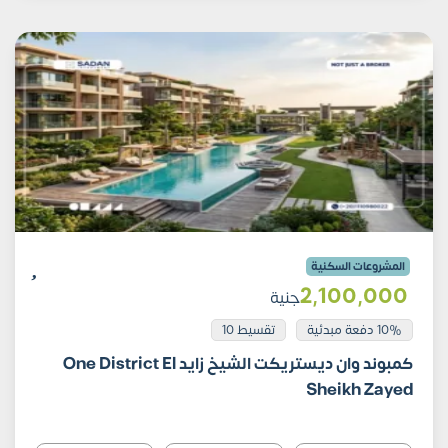
المشروعات السكنية
2٬100٬000
جنية
10% دفعة مبدئية
تقسيط 10
كمبوند وان ديستريكت الشيخ زايد One District El
Sheikh Zayed