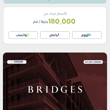
الأسعار تبداء من
180,000
جنية
/ متر
زووم
اتصل
واتساب