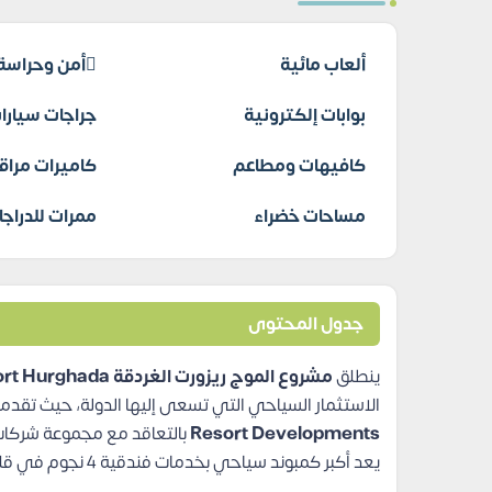
ألعاب مائية
أمن وحراسة
بوابات إلكترونية
جراجات سيارا
كافيهات ومطاعم
كاميرات مراق
مساحات خضراء
ممرات للدراجا
جدول المحتوى
ينطلق
مشروع الموج ريزورت الغردقة Al mouj resort Hurghada
الاستثمار السياحي التي تسعى إليها الدولة، حيث تقدم
Resort Developments
بالتعاقد مع مجموعة شركات
يعد أكبر كمبوند سياحي بخدمات فندقية 4 نجوم في قلب الغردقة ليكون وجهة استثمارية سياحية متميزة.