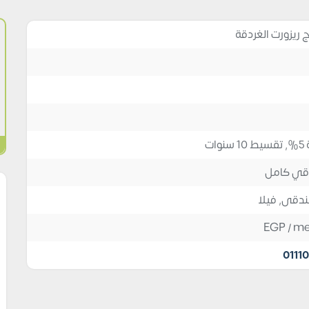
 ريزورت الغردقة
ات
قي كامل
ندقى
,
فيلا
EGP
/ me
0111