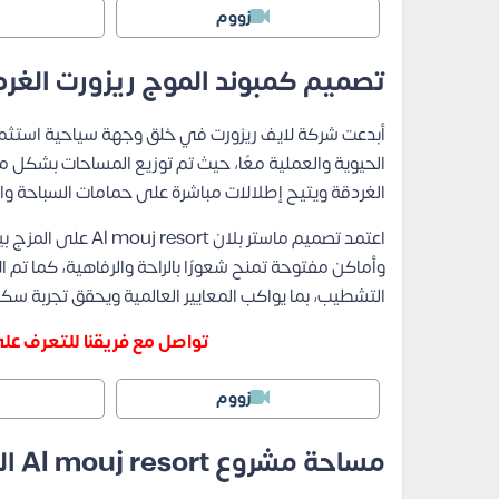
زووم
تصميم كمبوند الموج ريزورت الغرد
أبدعت شركة لايف ريزورت في خلق وجهة سياحية استثمار
الحيوية والعملية معًا، حيث تم توزيع المساحات بشكل 
الغردقة ويتيح إطلالات مباشرة على حمامات السباحة و
اعتمد تصميم ماستر ب
وأماكن مفتوحة تمنح شعورًا بالراحة والرفاهية، كما تم ا
التشطيب، بما يواكب المعايير العالمية ويحقق تجربة سكن
تواصل مع فريقنا للتعرف عل
زووم
مساحة مشروع Al mouj resort الغردقة