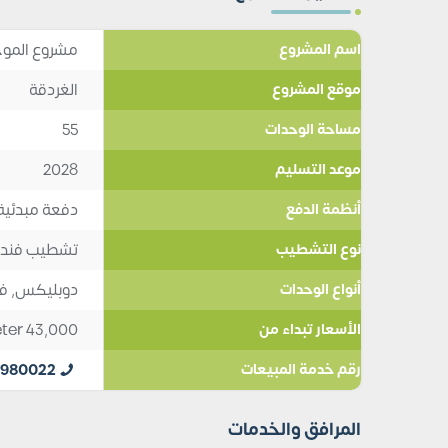
مشروع الموج
اسم المشروع
الغردقة
موقع المشروع
55
مساحة الوحدات
2028
موعد التسليم
دفعة مبدئية 5%, تقسيط 10 سنو
أنظمة الدفع
تشطيب فند
نوع التشطيب
دوبليكس
,
ف
أنواع الوحدات
ter
43,000
الأسعار تبداء من
0980022
رقم خدمة المبيعات
المرافق والخدمات