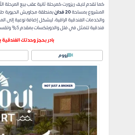
كما تقدم لايف ريزورت كمرحلة ثانية عقب بيع المرحلة ا
المشروع بمساحة
20 فدان
بمنطقة مجاويش الحيوية طري
والخدمات الفندقية الراقية، ليشكل إضافة نوعية إلى 
فندقية تتمثل في فلل والدوبلكسات بمقدم 5% وتقسيط يمتد إلى 10 سنوات.
بادر بحجز وحدتك الفندقية بخصم اللون
زووم