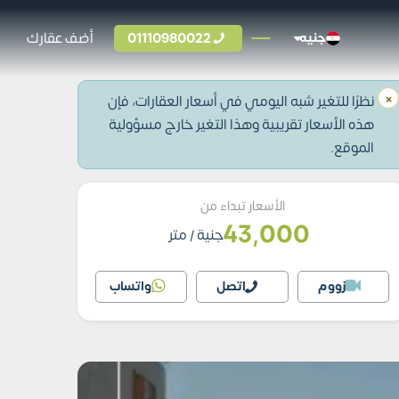
01110980022
أضف عقارك
جنيه
×
نظرًا للتغير شبه اليومي في أسعار العقارات، فإن
هذه الأسعار تقريبية وهذا التغير خارج مسؤولية
الموقع.
الأسعار تبداء من
43,000
جنية
/ متر
زووم
اتصل
واتساب