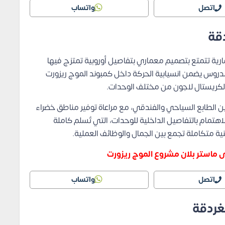
اتصل
واتساب
قة
ية تتمتع بتصميم معماري بتفاصيل أوروبية تمتزج فيها
مدروس يضمن انسيابية الحركة داخل كمبوند الموج ريزورت
الكريستال لاجون من مختلف الوحدات.
لان Al mouj resort على المزج بين الطابع السياحي والفندقي، مع مراعاة توفير مناطق خضراء
لاهتمام بالتفاصيل الداخلية للوحدات، التي تُسلم كاملة
ية متكاملة تجمع بين الجمال والوظائف العملية.
ى ماستر بلان مشروع الموج ريزورت
اتصل
واتساب