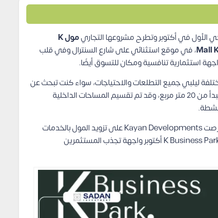
ي الأول في أكتوبر وتطرح مشروعها التجاري
مول K
، في موقع استثنائي على شارع السنترال وفي قلب
جهة استثمارية تنافسية ومكان للتسوق أيضًا.
ختلفة ليلبي جميع التطلعات والاحتياجات، سواء كنت تبحث عن
وحدة تجارية أو إدارية أو طبية ستجد ما تريده بمساحات تبدأ من 20 متر مربع، وقد تم تقسيم المساحات الداخلية
أنشطة.
ولكي يصبح هذا المشروع وجهة مثالية للمستثمرين، حرصت Kayan Developments على تزويد المول بالخدمات
والمرافق الأساسية والترفيهية المتنوعة، ليصبح مشروع K Business Park أكتوبر واجهة تجذب المستثمرين