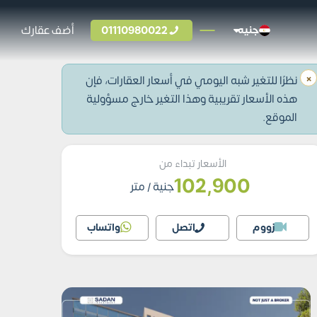
01110980022
أضف عقارك
جنيه
×
نظرًا للتغير شبه اليومي في أسعار العقارات، فإن
هذه الأسعار تقريبية وهذا التغير خارج مسؤولية
الموقع.
الأسعار تبداء من
102,900
جنية
/ متر
زووم
اتصل
واتساب