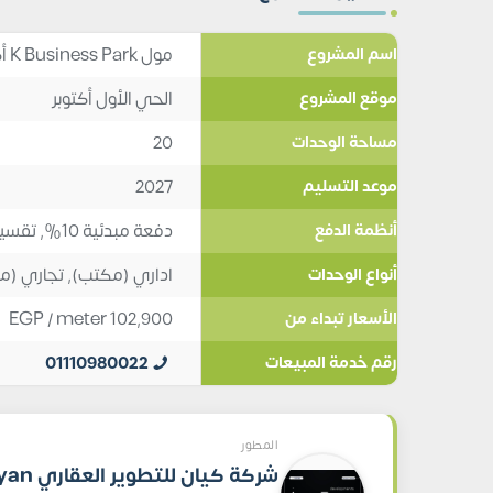
مول K Business Park أكتوبر Mall K Business Park October
اسم المشروع
الحي الأول أكتوبر
موقع المشروع
20
مساحة الوحدات
2027
موعد التسليم
دفعة مبدئية 10%, تقسيط 10
أنظمة الدفع
اداري (مكتب)
,
تجاري (م
أنواع الوحدات
EGP
/ meter
102,900
الأسعار تبداء من
01110980022
رقم خدمة المبيعات
المطور
شركة كيان للتطوير