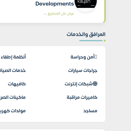
Developments
عرض كل المشاريع →
المرافق والخدمات
أمن وحراسة
أنظمة إطفاء ا
جراجات سيارات
خدمات الصيانة
شبكات إنترنت
كافيهات
كاميرات مراقبة
ماكينات الصرا
مساجد
مولدات كهربا