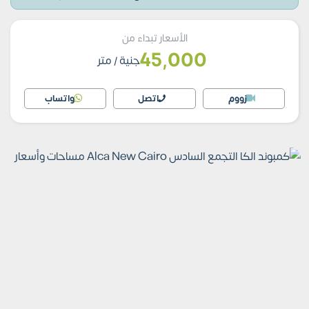
الأسعار تبداء من
45,000
جنية
/ متر
زووم
اتصل
واتساب