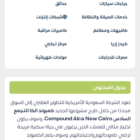
جراجات سيارات
حدائق
خدمات الصيانة والنظافة
شبكات إنترنت
كافيهات ومطاعم
كاميرات مراقبة
كيدز إريا
مركز تجاري
ممرات للدراجات
مولدات كهربائية
جدول المحتوى
تعود الشركة السعودية الأمريكية للتطوير العقاري إلى السوق
مجددًا من خلال طرح مشروعها الجديد
كمبوند الكا التجمع
السادس Compound Alca New Cairo
، وسوف يكون
اختيار مثالي للعملاء الذين يرغبون في حياة سكنية مريحة
ترضي طموحاتهم واحتياجاتهم، وسوف يضم الكمبوند