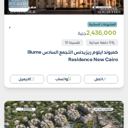
المشروعات السكنية
2٬436٬000
جنية
5% دفعة مبدئية
تقسيط 10
كمبوند ايلوم ريزيدنس التجمع السادس Illume
Residence New Cairo
اتصل
واتساب
الايميل