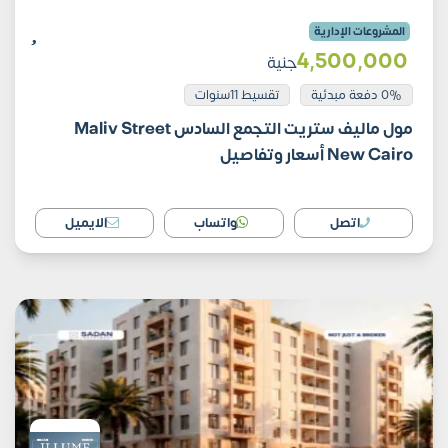
المشروعات الإدارية
4٬500٬000
جنية
0% دفعة مبدئية
تقسيط 11سنوات
مول ماليف ستريت التجمع السادس Maliv Street
New Cairo أسعار وتفاصيل
اتصل
واتساب
الايميل