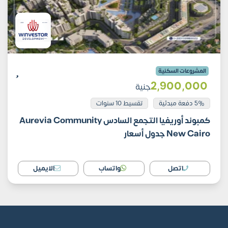
المشروعات السكنية
2٬900٬000
جنية
5% دفعة مبدئية
تقسيط 10 سنوات
كمبوند أوريفيا التجمع السادس Aurevia Community
New Cairo جدول أسعار
اتصل
واتساب
الايميل