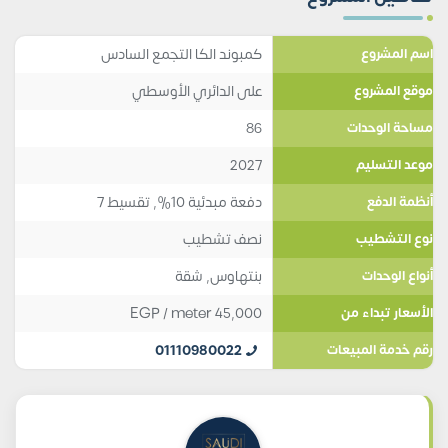
كمبوند الكا التجمع السادس
اسم المشروع
على الدائري الأوسطي
موقع المشروع
86
مساحة الوحدات
2027
موعد التسليم
دفعة مبدئية 10%, تقسيط 7
أنظمة الدفع
نصف تشطيب
نوع التشطيب
بنتهاوس
,
شقة
أنواع الوحدات
EGP
/ meter
45,000
الأسعار تبداء من
01110980022
رقم خدمة المبيعات