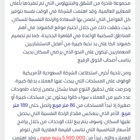
مجموعة فاخرة من الشقق والبنتهاوس التي تم تنفيذها بأعلى
المعايير العالمية، وقد اهتمت الشركة في الوقت نفسه بتوفير
كل العوامل التي تضمن بها السعادة والراحة النفسبة للسكان،
حيث حققت ذلك من خلال اختيار موقع الكمبوند في أهم
المناطق السكنية الواعدة في القاهرة الجديدة، كما تم تصميم
كمبوند الكا على يد نخبة كبيرة من أفضل الاستشاريين
المعماريين ليكون على النحو الذي يرضي السكان بحيث
يناسب أصحاب الذوق الرفيع.
ومن ناحية أخرى استطاعت الشركة السعودية الأمريكية
الوقوف على المساحات التي يبحث عنها العملاء بدقة كبيرة،
وحرصت على تحقيق التنوع فيما بشكل يضمن إرضاء طموحات
عدد كبير من العملاء سواء كانوا يبحثون عن مساحات كبيرة أو
صغيرة إذ تبدأ المساحات من
86 متر مربع
وتصل حتى
189 متر
مربع
، الأمر الذي ينعكس مقدار الراحة النفسية التي يحصل
عليها السكان، وسوف يتم بيع تلك الوحدات من خلال برامج
الأسعار التنافسية التي تناسب القيمة العقارية التي تتوفر
للعملاء والتي تبدأ من
5,500,000 جنيه مصري
، وقد اهتمت