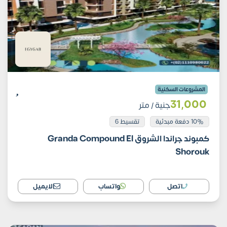
المشروعات السكنية
31٬000
جنية
/ متر
10% دفعة مبدئية
تقسيط 6
كمبوند جراندا الشروق Granda Compound El
Shorouk
اتصل
واتساب
الايميل