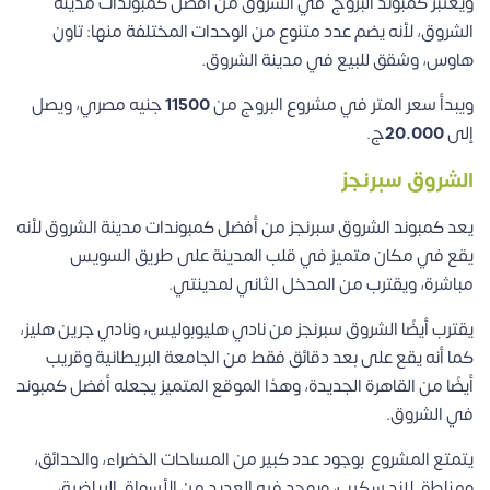
ويعتبر كمبوند البروج في الشروق من أفضل كمبوندات مدينة
الشروق، لأنه يضم عدد متنوع من الوحدات المختلفة منها: تاون
هاوس، وشقق للبيع في مدينة الشروق.
ويبدأ سعر المتر في مشروع البروج من
11500
جنيه مصري، ويصل
إلى
20.000
ج.
الشروق سبرنجز
يعد كمبوند الشروق سبرنجز من أفضل كمبوندات مدينة الشروق لأنه
يقع في مكان متميز في قلب المدينة على طريق السويس
مباشرة، ويقترب من المدخل الثاني لمدينتي.
يقترب أيضًا الشروق سبرنجز من نادي هليوبوليس، ونادي جرين هليز،
كما أنه يقع على بعد دقائق فقط من الجامعة البريطانية وقريب
أيضًا من
القاهرة الجديدة
، وهذا الموقع المتميز يجعله أفضل كمبوند
في الشروق.
يتمتع المشروع بوجود عدد كبير من المساحات الخضراء، والحدائق،
ومناطق لاند سكيب، ويوجد فيه العديد من الأسواق الرياضية،