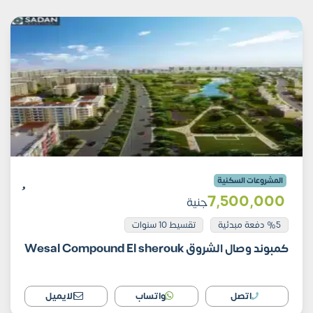
المشروعات السكنية
7٬500٬000
جنية
%5 دفعة مبدئية
تقسيط 10 سنوات
كمبوند وصال الشروق Wesal Compound El sherouk
اتصل
واتساب
الايميل