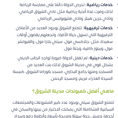
خدمات رياضية:
تحرص الدولة دائمًا على ممارسة الرياضة
لذلك وفرت عدة أندية رياضية مثل: نادي الشروق الرياضي،
ونادي جرين هيلز، ونادي هليوبوليس الرياضي.
خدمات ترفيهية:
تتمتع الشروق بوجود العديد من الأماكن
الترفيهية التي تسهل حياة الأفراد، وتجعلهم يقضون أوقات
سعيدة، مثل: جلاكسي مول، سيتي بلازا مول، والفيوتشر
مول، وبينوز كافيه، وجنة مول.
خدمات دينية:
لم تغفل الدولة ضرورة تواجد الجانب الديني
بشكل قوي في مدينة الشروق لذلك بنت العديد من
المساجد ومنها جامع البخاري، مسجد بانوراما الشروق، كنيسة
السيدة العذراء مريم، ومسجد الرحمن.
ماهي أفضل كمبوندات مدينة الشروق؟
تتمتع الشروق سيتي بوجود عدد كبير المشروعات والمجتمعات
السكنية المتكاملة التي يمكنك الاختيار من بينها والسكن في
أحدها، وعيش حياة سهلة ومريحة بأسعار وأنظمة دفع وسداد