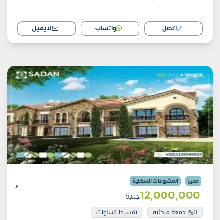
اتصل
واتساب
الايميل
مميز
المشروعات السكنية
12٬000٬000
جنية
%0 دفعة مبدئية
تقسيط 3سنوات