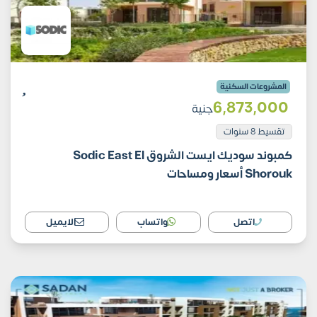
المشروعات السكنية
6٬873٬000
جنية
تقسيط 8 سنوات
كمبوند سوديك ايست الشروق Sodic East El
Shorouk أسعار ومساحات
اتصل
واتساب
الايميل