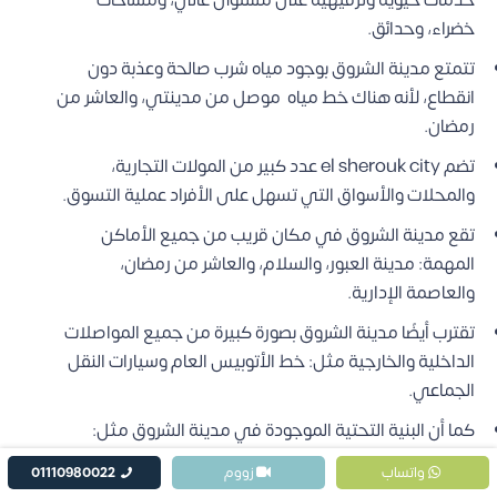
خدمات حيوية وترفيهية على مستوى عالي، ومساحات
خضراء، وحدائق.
تتمتع مدينة الشروق بوجود مياه شرب صالحة وعذبة دون
انقطاع، لأنه هناك خط مياه موصل من مدينتي، والعاشر من
رمضان.
تضم el sherouk city عدد كبير من المولات التجارية،
والمحلات والأسواق التي تسهل على الأفراد عملية التسوق.
تقع مدينة الشروق في مكان قريب من جميع الأماكن
المهمة: مدينة العبور، والسلام، والعاشر من رمضان،
والعاصمة الإدارية.
تقترب أيضًا مدينة الشروق بصورة كبيرة من جميع المواصلات
الداخلية والخارجية مثل: خط الأتوبيس العام وسيارات النقل
الجماعي.
كما أن البنية التحتية الموجودة في مدينة الشروق مثل:
الكهرباء، المياه، الطرق والاتصالات، الصرف الصحي.
واتساب
زووم
01110980022