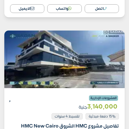
اتصل
واتساب
الايميل
المشروعات الإدارية
3٬140٬000
جنية
15% دفعة مبدئية
تقسيط 4 سنوات
تفاصيل مشروع HMC الشروق HMC New Cairo