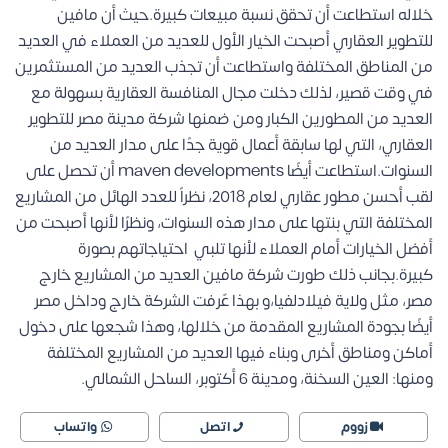
خلاله استطاعت أن تحقق نسبة مبيعات كبيرة.حيث أن مافين
للتطوير العقاري أصبحت الخيار الأول للعديد من العملاء في العديد
من المناطق المختلفة واستطاعت أن تجذب العديد من المستثمرين
في وقت قصير، لذلك دخلت مجال المنافسة العقارية بسهولة مع
العديد من المطورين الكبار ومن ضمنها
شركة مدينة مصر للتطوير
العقاري
، التي لها سابقة أعمال قوية جدًا على مدار العديد من
السنوات.استطاعت أيضًا maven developments أن تحصل على
لقب أحسن مطور عقاري لعام 2018، نظراً للعدد الهائل من المشاريع
المختلفة التي بنتها على مدار هذه السنوات، ونظرًا لأنها أصبحت من
أفضل الخيارات أمام العملاء لأنها تلبي احتياجاتهم بصورة
كبيرة.بجانب ذلك طورت شركة مافين العديد من المشاريع خارج
مصر، مثل ولاية فيلادلفيا،و بهذا عٌرفت الشركة خارج وداخل مصر
أيضًا بجودة المشاريع المقدمة من خلالها، وهذا شجعها على دخول
أماكن ومناطق أخرى وبناء فيها العديد من المشاريع المختلفة
ومنها: العين السخنة، ومدينة 6 أكتوبر، الساحل الشمالي.
زووم
اتصل
واتساب