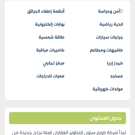
أمن وحراسة
أنظمة إطفاء الحرائق
اندية رياضية
بوابات إلكترونية
جراجات سيارات
طاقة شمسية
كافيهات ومطاعم
كاميرات مراقبة
كيدز إريا
مركز تجاري
مساجد
ممرات للدراجات
مولدات كهربائية
جدول المحتوى
تبدأ شركة كورنر ستون للتطوير العقاري قصة نجاح جديدة من