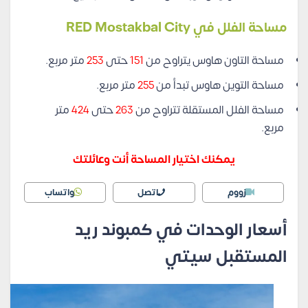
مساحة الفلل في RED Mostakbal City
مساحة التاون هاوس يتراوح من
151
حتى
253
متر مربع.
مساحة التوين هاوس تبدأ من
255
متر مربع.
مساحة الفلل المستقلة تتراوح من
263
حتى
424
متر
مربع.
يمكنك اختيار المساحة أنت وعائلتك
زووم
اتصل
واتساب
أسعار الوحدات في كمبوند ريد
المستقبل سيتي