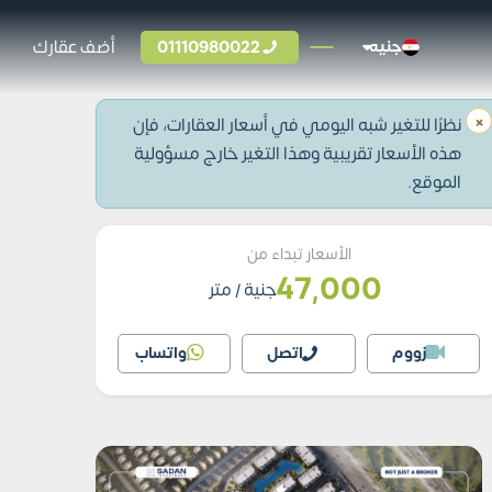
01110980022
أضف عقارك
جنيه
×
نظرًا للتغير شبه اليومي في أسعار العقارات، فإن
هذه الأسعار تقريبية وهذا التغير خارج مسؤولية
الموقع.
الأسعار تبداء من
47,000
جنية
/ متر
زووم
اتصل
واتساب