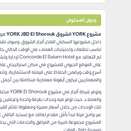
جدول المحتوى
مشروع YORK الشروق YORK JBD El Shorouk
هو ا
داخل مشروعها السكني الفاخر ألجار الشروق، وسوف تقد
تناسب تطلعات واحتياجات العملاء في الوقت الحالي خاص
تم التعاقد مع el
على الموقع الحيوي للمشروع في مكان استراتيجي عل
أسرع وقت ويضمن الحفاظ على قيمته الاستثمارية، وتتعا
والمعماريين ليكون أيقونة معمارية متكاملة بين أجمل 
وتوفر شرك
تلك الوحدات من خلال أسعار مميزة ومعقولة تلائم القيم
المشروع مجموعة كبيرة من المرافق والخدمات التي يحتا
ومميزة طوال الوقت.