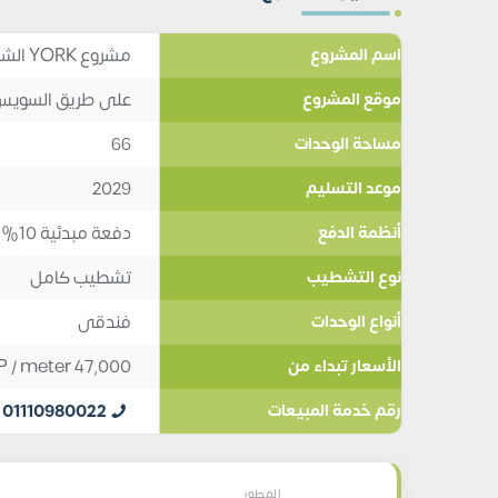
مشروع YORK الشروق YORK JBD El Shorouk
اسم المشروع
على طريق السويس أ
موقع المشروع
66
مساحة الوحدات
2029
موعد التسليم
دفعة مبدئية 10%, تقسيط 7
أنظمة الدفع
تشطيب كامل
نوع التشطيب
فندقى
أنواع الوحدات
P
/ meter
47,000
الأسعار تبداء من
01110980022
رقم خدمة المبيعات
المطور