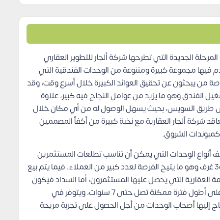
لمرحلة الجديدة التي تطرحها شركة ألجار للتطوير العقاري
م فيها مجموعة كبيرة ومتنوعة من الوحدات الفندقية التي
ة من يبحثون عن تحقيق العوائد الكبيرة خلال أسرع وقت، وقد
Concorde El Salam Hot لإدارة وتشغيل الفندق وهو ما يزيد من عوامل النجاح فيه كبير، علاوة
ى طريق السويس، بحيث يسهل الوصول له من أي مكان خلال
قد شركة ألجار العقارية مع نخبة كبيرة من أكفأ المصممين
كمبوندات الشروق.
ة ألجار في مشروع YORK El Shorouk مختلف أنواع الوحدات التي يمكن أن تناسب تطلعات المستثمرين
والعملاء، حيث توفر فيه وحدات بغرفة واحدة وغرفتين و3 غرف وهو ما يتيح الفرصة لعدد كبير من العملاء، فيما يتم بيع
ة العقارية التي يحصل عليها المستثمرون، أما السداد فيكون
عبر برامج مرنة تبدأ بأقل مقدم تعاقد مع تسديد الباقي على أطول فترة ممكنة تصل حتى 7 سنوات، ويتوفر في
ج إليها أصحاب الوحدات من أجل الحصول على تجربة مريحة