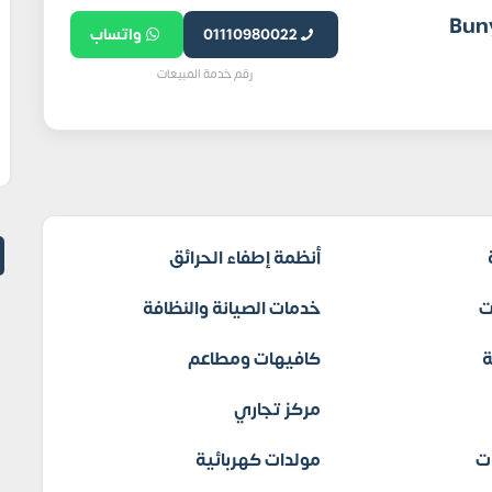
وير العقاري Bunyan
01110980022
واتساب
رقم خدمة المبيعات
أنظمة إطفاء الحرائق
ت
خدمات الصيانة والنظافة
كافيهات ومطاعم
مركز تجاري
ت
مولدات كهربائية