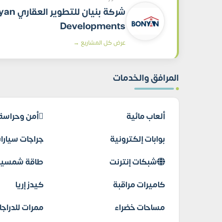
شركة بنيان للتط
Developments
عرض كل المشاريع →
المرافق والخدمات
ألعاب مائية
أمن وحراسة
بوابات إلكترونية
جراجات سيارا
شبكات إنترنت
طاقة شمسية
كاميرات مراقبة
كيدز إريا
مساحات خضراء
ممرات للدراجا