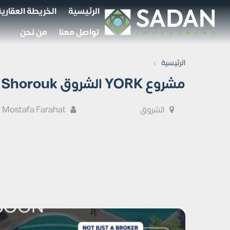
الرئيسية
الخريطة العقارية
تواصل معنا
من نحن
›
الرئيسية
مشروع YORK الشروق YORK JBD El Shorouk أسعار وتفاصيل
الشروق
Mostafa Farahat