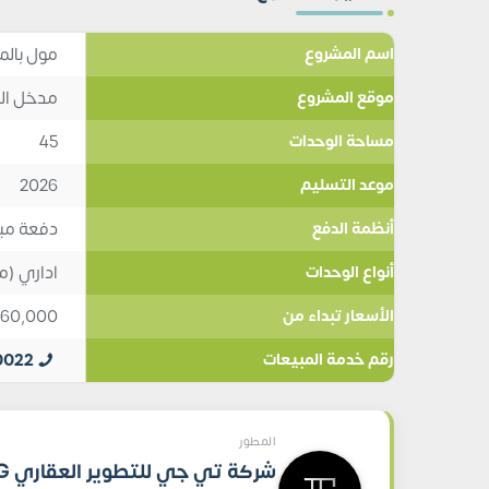
مول بالم
اسم المشروع
مدخل الش
موقع المشروع
45
مساحة الوحدات
2026
موعد التسليم
دفعة مبدئية 20%,
أنظمة الدفع
اداري (
أنواع الوحدات
60,000
الأسعار تبداء من
0022
رقم خدمة المبيعات
المطور
شركة تي جي 