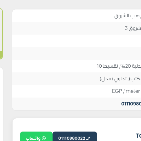
 هاب الشروق
روق 3
 تقسيط 10
مكتب)
,
تجاري (محل)
EGP
/ meter
0111098
للتطوير العقاري TG
01110980022
واتساب