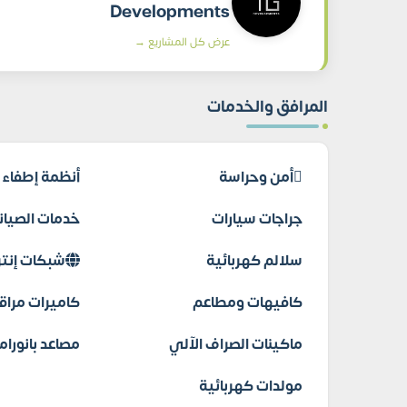
Developments
عرض كل المشاريع →
المرافق والخدمات
أمن وحراسة
أنظمة إطفاء ا
جراجات سيارات
خدمات الصيانة
سلالم كهربائية
شبكات إنتر
كافيهات ومطاعم
كاميرات مراق
ماكينات الصراف الآلي
مصاعد بانورام
مولدات كهربائية