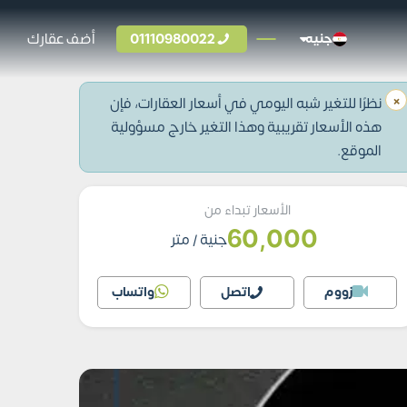
01110980022
أضف عقارك
جنيه
×
نظرًا للتغير شبه اليومي في أسعار العقارات، فإن
هذه الأسعار تقريبية وهذا التغير خارج مسؤولية
الموقع.
الأسعار تبداء من
60,000
جنية
/ متر
زووم
اتصل
واتساب