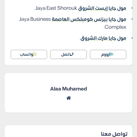
مول جايا إيست الشروق
Jaya East Shorouk.
مول جايا بيزنس كومبلكس العاصمة
Jaya Business
Complex.
مول جايا مارك الشروق
.
زووم
اتصل
واتساب
Alaa Muhamed
تواصل معنا