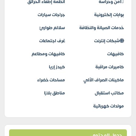
أمن وحراسة
أنظمة إطفاء الحرائق
بوابات إلكترونية
جراجات سيارات
خدمات الصيانة والنظافة
سلالم طوارئ
شبكات إنترنت
غرف اجتماعات
كافيهات
كافيهات ومطاعم
كاميرات مراقبة
كيدز إريا
ماكينات الصراف الآلي
مساحات خضراء
مكاتب استقبال
مناطق بلازا
مولدات كهربائية
جدول المحتوى