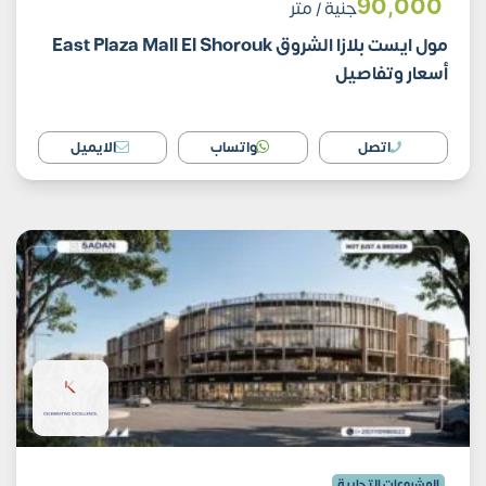
90٬000
جنية
/ متر
مول ايست بلازا الشروق East Plaza Mall El Shorouk
أسعار وتفاصيل
اتصل
واتساب
الايميل
المشروعات التجارية