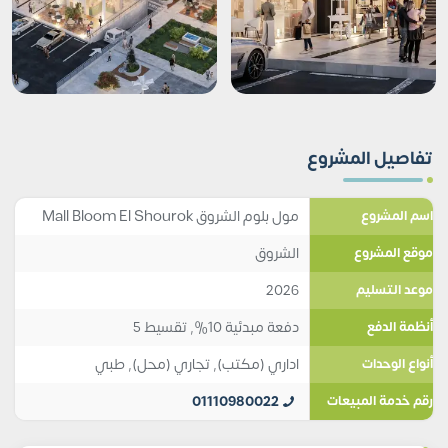
تفاصيل المشروع
مول بلوم الشروق Mall Bloom El Shourok
اسم المشروع
الشروق
موقع المشروع
2026
موعد التسليم
دفعة مبدئية 10%, تقسيط 5
أنظمة الدفع
اداري (مكتب)
,
تجاري (محل)
,
طبي
أنواع الوحدات
01110980022
رقم خدمة المبيعات