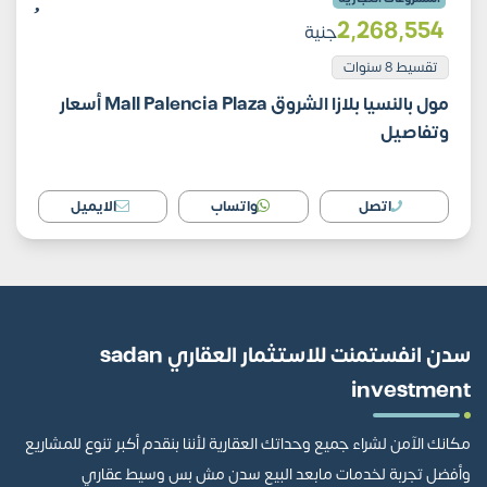
2٬268٬554
جنية
تقسيط 8 سنوات
مول بالنسيا بلازا الشروق Mall Palencia Plaza أسعار
وتفاصيل
اتصل
واتساب
الايميل
سدن انفستمنت للاستثمار العقاري sadan
investment
مكانك الآمن لشراء جميع وحداتك العقارية لأننا بنقدم أكبر تنوع للمشاريع
وأفضل تجربة لخدمات مابعد البيع سدن مش بس وسيط عقاري