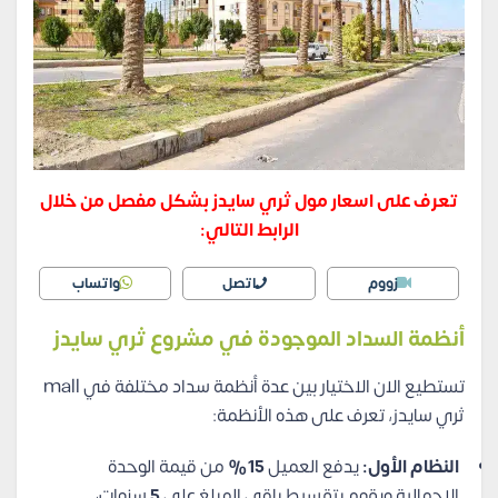
تعرف على اسعار مول ثري سايدز بشكل مفصل من خلال
الرابط التالي:
زووم
اتصل
واتساب
أنظمة السداد الموجودة في مشروع ثري سايدز
تستطيع الان الاختيار بين عدة أنظمة سداد مختلفة في mall
ثري سايدز، تعرف على هذه الأنظمة:
النظام الأول:
يدفع العميل
15%
من قيمة الوحدة
الإجمالية ويقوم بتقسيط باقي المبلغ على
5
سنوات،