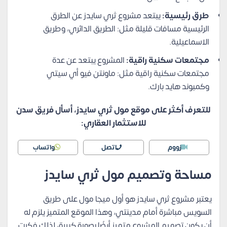
طرق رئيسية:
يبتعد مشروع ثري سايدز عن الطرق
الرئيسية مسافات قليلة مثل: الطريق الدائري، وطريق
الاسماعيلية.
مجتمعات سكنية راقية:
المشروع يبتعد عن عدة
مجتمعات سكنية راقية مثل: ماونتن فيو أي سيتي
وكمبوند هايد بارك.
للتعرف أكثر على موقع مول ثري سايدز، أسأل فريق سدن
للاستثمار العقاري:
زووم
اتصل
واتساب
مساحة وتصميم مول ثري سايدز
يعتبر مشروع ثري سايدز هو أول ميجا مول على طريق
السويس مباشرة أمام مدينتي، وهذا الموقع المتميز يلزم له
أن يكون تصميم المشروع متميز أيضًا بصورة كبيرة، لذلك فكرت