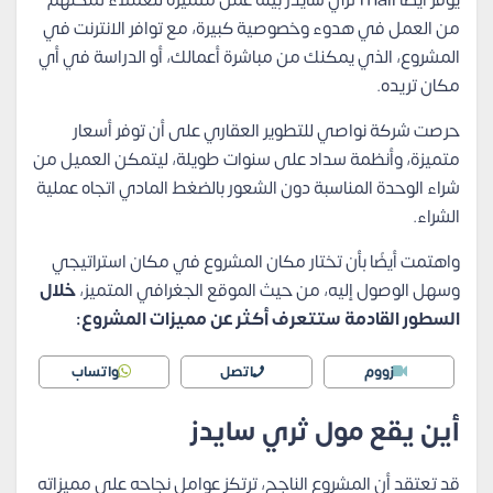
يوفر أيضًا mall ثري سايدز بيئة عمل متميزة للعملاء تُمكنهم
من العمل في هدوء وخصوصية كبيرة، مع توافر الانترنت في
المشروع، الذي يمكنك من مباشرة أعمالك، أو الدراسة في أي
مكان تريده.
حرصت شركة نواصي للتطوير العقاري على أن توفر أسعار
متميزة، وأنظمة سداد على سنوات طويلة، ليتمكن العميل من
شراء الوحدة المناسبة دون الشعور بالضغط المادي اتجاه عملية
الشراء.
واهتمت أيضًا بأن تختار مكان المشروع في مكان استراتيجي
وسهل الوصول إليه، من حيث الموقع الجغرافي المتميز،
خلال
السطور القادمة ستتعرف أكثر عن مميزات المشروع:
زووم
اتصل
واتساب
أين يقع مول ثري سايدز
قد تعتقد أن المشروع الناجح، ترتكز عوامل نجاحه على مميزاته