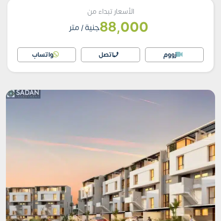
الأسعار تبداء من
88,000
جنية
/ متر
زووم
اتصل
واتساب