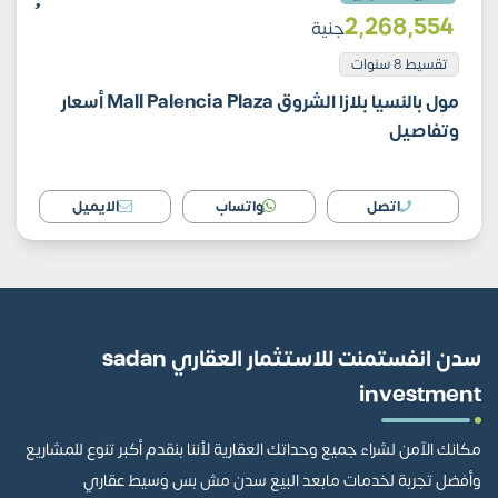
2٬268٬554
جنية
تقسيط 8 سنوات
مول بالنسيا بلازا الشروق Mall Palencia Plaza أسعار
وتفاصيل
اتصل
واتساب
الايميل
سدن انفستمنت للاستثمار العقاري sadan
investment
مكانك الآمن لشراء جميع وحداتك العقارية لأننا بنقدم أكبر تنوع للمشاريع
وأفضل تجربة لخدمات مابعد البيع سدن مش بس وسيط عقاري