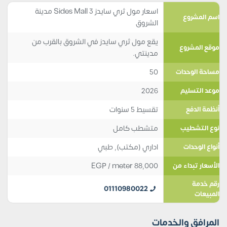
اسعار مول ثري سايدز 3 Sides Mall مدينة
اسم المشروع
الشروق
يقع مول ثري سايدز في الشروق بالقرب من
موقع المشروع
مدينتي.
50
مساحة الوحدات
2026
موعد التسليم
تقسيط 5 سنوات
أنظمة الدفع
متشطب كامل
نوع التشطيب
اداري (مكتب)
,
طبي
أنواع الوحدات
EGP
/ meter
88,000
الأسعار تبداء من
رقم خدمة
01110980022
المبيعات
المرافق والخدمات