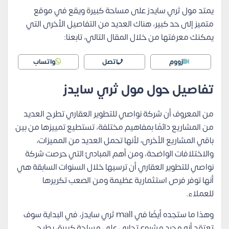
يمتد مول ثري سايدز على مساحة كبيرة ويقع في موقع
متميز إلى حد كبير، هناك العديد من التفاصيل الأخرى التي
يمكنك معرفتها من خلال المقال التالي، تابعنا:
زووم
اتصل
واتساب
تفاصيل حول مول ثري سايدز
من المعروف أن شركة نواصي للتطوير العقاري تطرح العديد
من المشاريع دائمًا بمفاهيم مختلفة، تستطيع تمييزها من بين
باقي المشاريع الأخرى، لأنها تحمل العديد من المميزات،
والاختلافات الواضحة، ومن أهم المبادئ التي حرصت شركة
نواصي للتطوير العقاري أن ترسيها خلال السنوات السابقة هي
أنها توفر فرص استثمارية عظيمة ومن الصعب تكريرها
للعملاء.
وهذا ما ستجده أيضًا في mall ثري سايدز، في البداية سوف
تعتقد أنه مجرد مشروع تجاري على مساحة كبيرة، يطرح