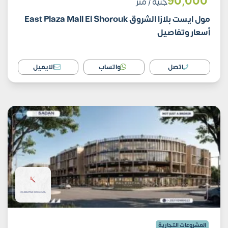
90٬000
جنية
/ متر
مول ايست بلازا الشروق East Plaza Mall El Shorouk
أسعار وتفاصيل
اتصل
واتساب
الايميل
المشروعات التجارية