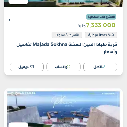
المشروعات الساحلية
7٬333٬000
جنية
%0 دفعة مبدئية
تقسيط 8 سنوات
قرية ماجادا العين السخنة Majada Sokhna تفاصيل
وأسعار
اتصل
واتساب
الايميل