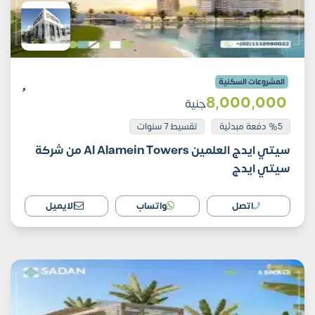
المشروعات السكنية
8٬000٬000
جنية
%5 دفعة مبدئية
تقسيط 7 سنوات
سيتي ايدج العلمين Al Alamein Towers من شركة
سيتي ايدج
اتصل
واتساب
الايميل