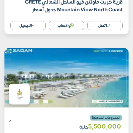
قرية كريت ماونتن فيو الساحل الشمالي CRETE
Mountain View North Coast جدول أسعار
اتصل
واتساب
الايميل
المشروعات الساحلية
5٬500٬000
جنية