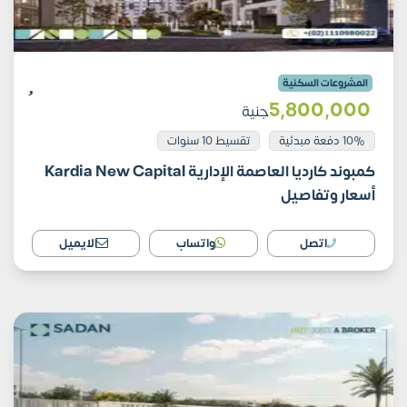
المشروعات السكنية
5٬800٬000
جنية
10% دفعة مبدئية
تقسيط 10 سنوات
كمبوند كارديا العاصمة الإدارية Kardia New Capital
أسعار وتفاصيل
اتصل
واتساب
الايميل