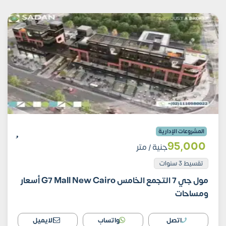
المشروعات الإدارية
95٬000
جنية
/ متر
تقسيط 3 سنوات
مول جي 7 التجمع الخامس G7 Mall New Cairo أسعار
ومساحات
اتصل
واتساب
الايميل