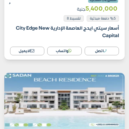
المشروعات السكنية
5٬400٬000
جنية
%5 دفعة مبدئية
تقسيط 8
أسعار سيتي ايدج العاصمة الإدارية City Edge New
Capital
اتصل
واتساب
الايميل