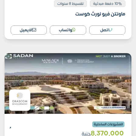
10% دفعة مبدئية
تقسيط 8 سنوات
ماونتن فيو نورث كوست
اتصل
واتساب
الايميل
المشروعات الساحلية
8٬370٬000
جنية