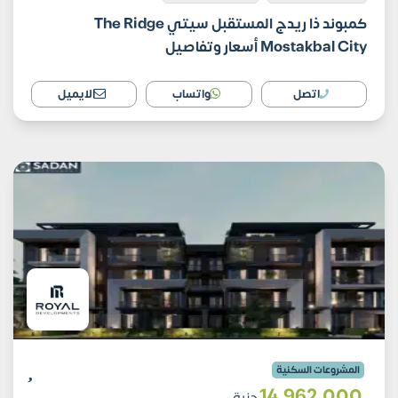
كمبوند ذا ريدج المستقبل سيتي The Ridge
Mostakbal City أسعار وتفاصيل
اتصل
واتساب
الايميل
المشروعات السكنية
14٬962٬000