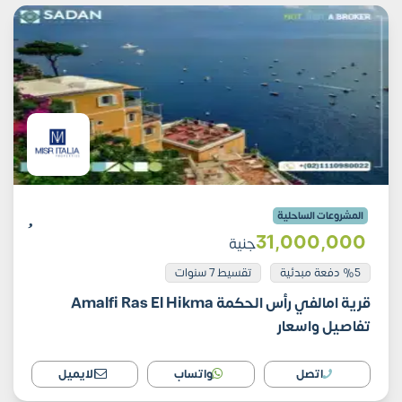
المشروعات الساحلية
31٬000٬000
جنية
%5 دفعة مبدئية
تقسيط 7 سنوات
قرية امالفي رأس الحكمة Amalfi Ras El Hikma
تفاصيل واسعار
اتصل
واتساب
الايميل