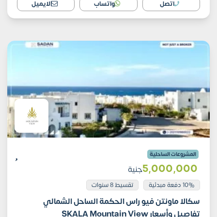
اتصل
واتساب
الايميل
المشروعات الساحلية
5٬000٬000
جنية
10% دفعة مبدئية
تقسيط 8 سنوات
سكالا ماونتن فيو راس الحكمة الساحل الشمالي
تفاصيل وأسعار SKALA Mountain View