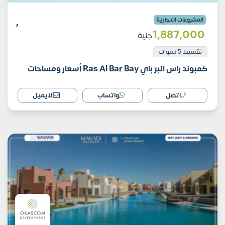
المشروعات التجارية
1٬887٬000
جنية
تقسيط 5 سنوات
كمبوند راس البر باي Ras Al Bar Bay أسعار ومساحات
اتصل
واتساب
الايميل