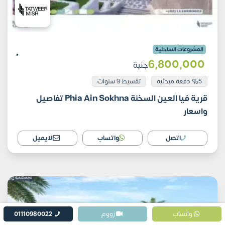
المشروعات الساحلية
6٬800٬000
جنية
%5 دفعة مبدئية
تقسيط 9 سنوات
قرية فيا العين السخنة Phia Ain Sokhna تفاصيل
واسعار
اتصل
واتساب
الايميل
واتساب
زووم
01110980022