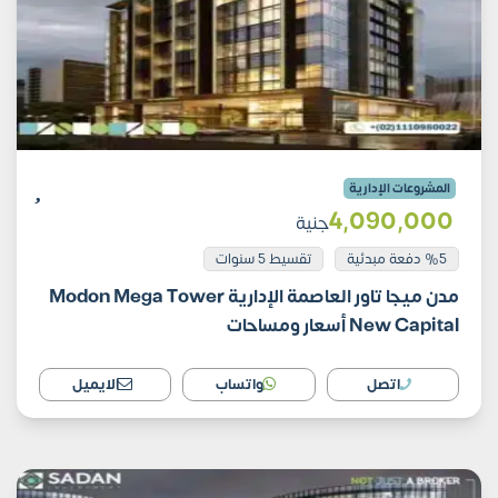
المشروعات الإدارية
4٬090٬000
جنية
%5 دفعة مبدئية
تقسيط 5 سنوات
مدن ميجا تاور العاصمة الإدارية Modon Mega Tower
New Capital أسعار ومساحات
اتصل
واتساب
الايميل