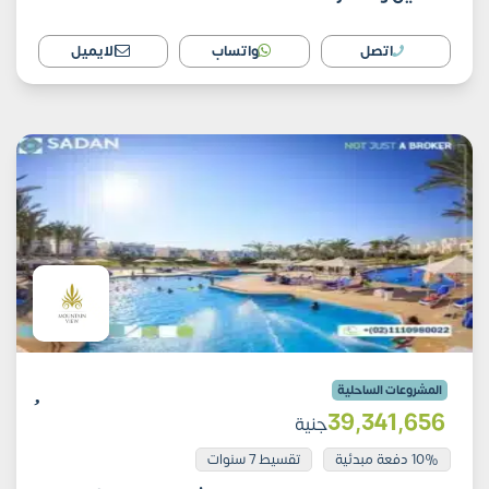
اتصل
واتساب
الايميل
المشروعات الساحلية
39٬341٬656
جنية
10% دفعة مبدئية
تقسيط 7 سنوات