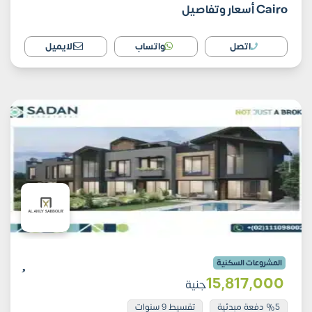
Cairo أسعار وتفاصيل
اتصل
واتساب
الايميل
المشروعات السكنية
15٬817٬000
جنية
%5 دفعة مبدئية
تقسيط 9 سنوات