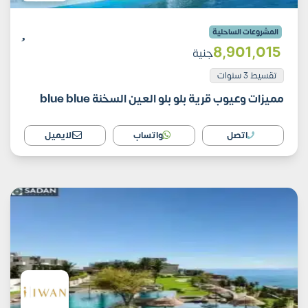
المشروعات الساحلية
8٬901٬015
جنية
تقسيط 3 سنوات
مميزات وعيوب قرية بلو بلو العين السخنة blue blue
اتصل
واتساب
الايميل