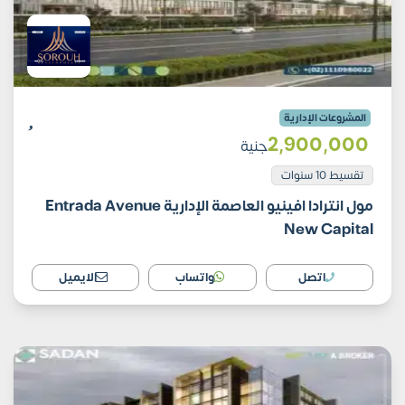
المشروعات الإدارية
2٬900٬000
جنية
تقسيط 10 سنوات
مول انترادا افينيو العاصمة الإدارية Entrada Avenue
New Capital
اتصل
واتساب
الايميل