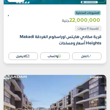
المشروعات الساحلية
22٬000٬000
جنية
تقسيط 8 سنوات
قرية مكادي هايتس اوراسكوم الغردقة Makadi
Heights أسعار ومساحات
اتصل
واتساب
الايميل