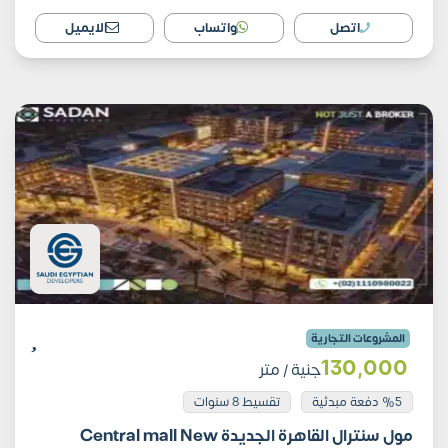
اتصل
واتساب
الايميل
المشروعات التجارية
130٬000
جنية
/ متر
%5 دفعة مبدئية
تقسيط 8 سنوات
مول سنترال القاهرة الجديدة Central mall New