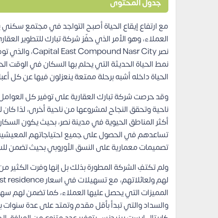
جدول المحتوى
مع ارتفاع إيقاع الحياة أصبح التواجد في مجتمع سكني يو
العملاء، وهو الأمر الذي حفّز شركة تبارك للتطوير الع
نصر d Nasr City
نمط الحياة الحديثة التي يحلم بها السكان في الوقت ال
الحياة داخله أشبه برحلة ممتعة ينعزلون فيها عن كل أعباء
وقد حرصت شركة تبارك العقارية على توفير كل العوامل 
ناحية وتحقق النجاح لمشروعها من ناحية أخرى، لذا كان لز
أكثر المناطق الحيوية في مدينة نصر، بحيث يكون السكا
تساعدهم في الحصول على جميع احتياجاتهم المعيشي
تصميمات معمارية على النسق الأوروبي بحيث تضمن للسك
ولم تكتفِ الشركة المطورة بذلك بل إنها وفرت الكثير من 
المميزات التي يحصل عليها العملاء، كما تضمن لهم سه
والسداد والتي تبدأ بأقل مقدم وتمتد على عدة سنوات بد