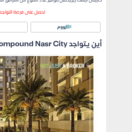
كابيتال ايست ريزيدنس بتوفير عدد متنوع من المرافق الخ
احصل على فرصة التواجد
زووم
أين يتواجد Capital East Compound Nasr City؟