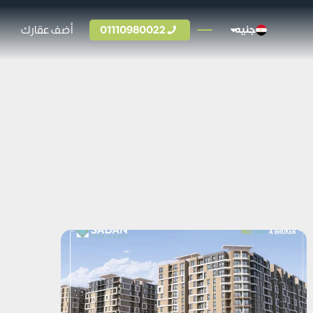
01110980022
أضف عقارك
جنيه