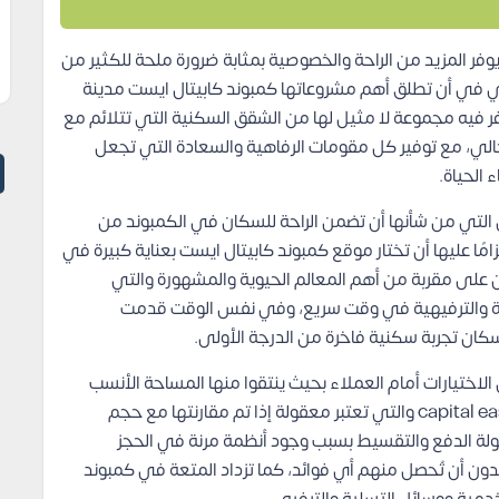
فر المزيد من الراحة والخصوصية بمثابة ضرورة ملحة للكثير من
قاري في أن تطلق أهم مشروعاتها كمبوند كابيتال ايست مدينة
Capital East Compoun، والذي توفر فيه مجموعة لا مثيل لها من الشقق السكنية التي تتلائم مع
حالي، مع توفير كل مقومات الرفاهية والسعادة التي تجعل
 الحياة.
التي من شأنها أن تضمن الراحة للسكان في الكمبوند من
امًا عليها أن تختار موقع كمبوند كابيتال ايست بعناية كبيرة في
ن على مقربة من أهم المعالم الحيوية والمشهورة والتي
ة والترفيهية في وقت سريع، وفي نفس الوقت قدمت
ان تجربة سكنية فاخرة من الدرجة الأولى.
الاختيارات أمام العملاء بحيث ينتقوا منها المساحة الأنسب
لهم ولعائلاتهم، مع تسهيلات في اسعار capital east residence والتي تعتبر معقولة إذا تم مقارنتها مع حجم
ولة الدفع والتقسيط بسبب وجود أنظمة مرنة في الحجز
ون أن تُحصل منهم أي فوائد، كما تزداد المتعة في كمبوند