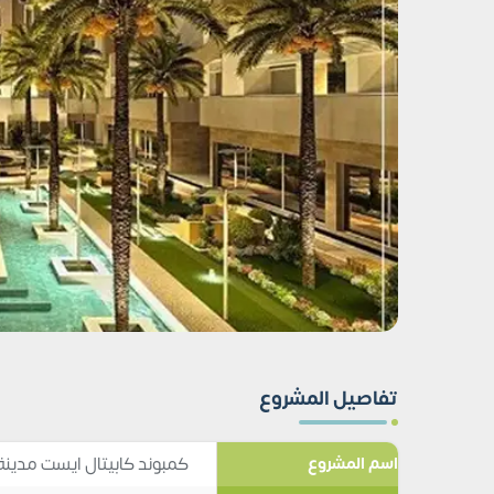
تفاصيل المشروع
كمبوند كابيتال ايست مدينة نصر ast Compound Nasr City
اسم المشروع