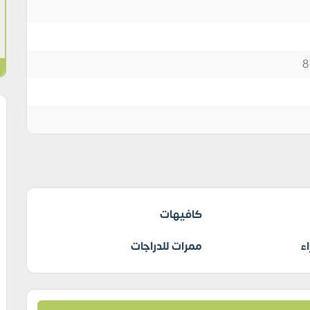
كافيهات
ء
ممرات للدراجات