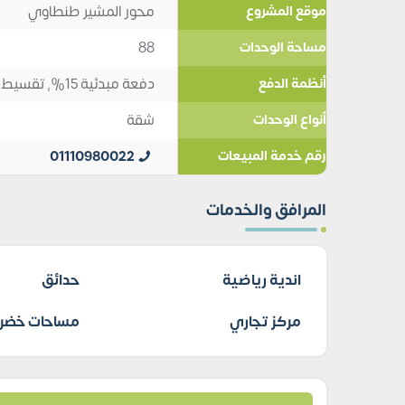
محور المشير طنطاوي
موقع المشروع
88
مساحة الوحدات
دفعة مبدئية 15%, تقسيط 8
أنظمة الدفع
شقة
أنواع الوحدات
01110980022
رقم خدمة المبيعات
المرافق والخدمات
اندية رياضية
حدائق
مركز تجاري
مساحات خضرا