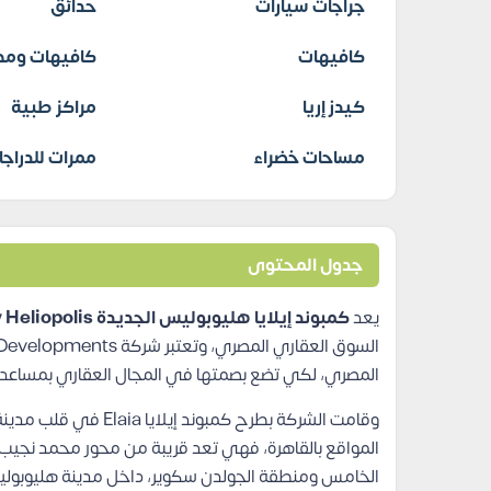
جراجات سيارات
حدائق
كافيهات
كافيهات ومط
كيدز إريا
مراكز طبية
مساحات خضراء
ممرات للدراجا
جدول المحتوى
يعد
كمبوند إيلايا هليوبوليس الجديدة Elaia New Heliopolis
المصري، لكي تضع بصمتها في المجال العقاري بمساعد
وقامت الشركة بطرح كمب
المواقع بالقاهرة، فهي تعد قريبة من محور محمد نجيب، 
الخامس ومنطقة الجولدن سكوير، داخل مدينة هليوبولي