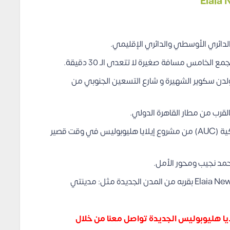
الدائري الأوسطي والدائري الإقليمي.
لخامس مسافة صغيرة لا تتعدى الـ 30 دقيقة.
لدن سكوير الشهيرة و شارع التسعين الجنوبي من
ليس هذا فقط، بل يمكنك الذهاب إلى الجامعة الإمريكية (AUC) من مشروع إيلايا هليوبوليس في وقت قصير
محمد نجيب ومحور الأمل.
ويتمتع كمبوند إيلايا هليوبوليس الجديدة Elaia New Heliopolis بقربه من المدن الجديدة مثل: مدينتي
يا هليوبوليس الجديدة تواصل معنا من خلال