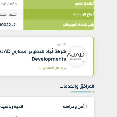
دفعة مبدئية 5%, تقس
أنظمة الدفع
شقة
,
فيلا
أنواع الوحدات
80022
رقم خدمة المبيعات
المطور
شركة أجاد للتطوير العقاري
Developments
عرض كل المشاريع →
المرافق والخدمات
أمن وحراسة
اندية رياضية