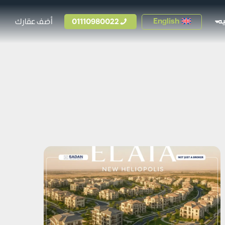
01110980022
أضف عقارك
English
ه