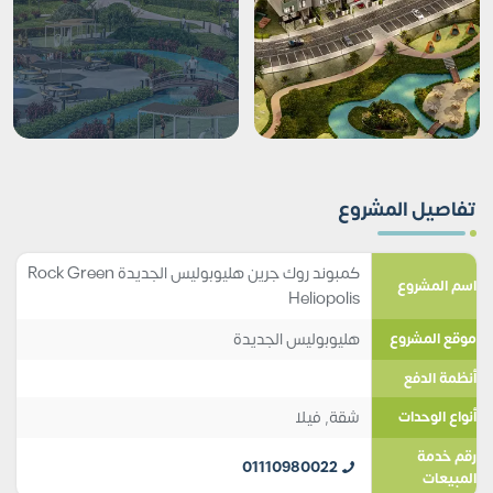
تفاصيل المشروع
كمبوند روك جرين هليوبوليس الجديدة Rock Green
اسم المشروع
Heliopolis
هليوبوليس الجديدة
موقع المشروع
أنظمة الدفع
شقة
,
فيلا
أنواع الوحدات
رقم خدمة
01110980022
المبيعات