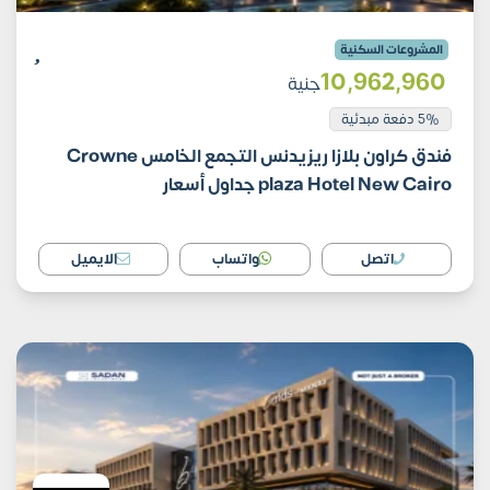
المشروعات السكنية
10٬962٬960
جنية
5% دفعة مبدئية
فندق كراون بلازا ريزيدنس التجمع الخامس Crowne
plaza Hotel New Cairo جداول أسعار
اتصل
واتساب
الايميل