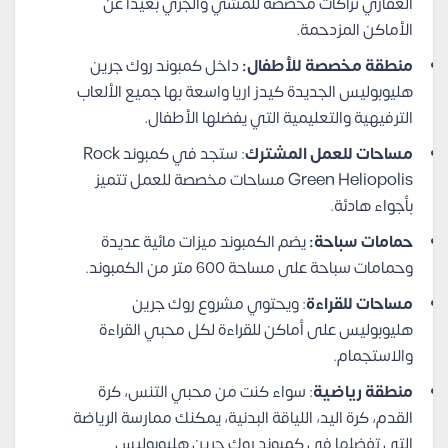
العقاري تراكات مخصصة للمشي والجري بعيدًا عن
الأماكن المزدحمة.
منطقة مخصصة للأطفال:
داخل كمبوند روك جرين
هليوبوليس الجديدة كيدز اريا واسعة بها جميع الألعاب
الترفيهية والتعليمية التي يفضلها الأطفال.
مساحات للعمل المشترك
: ستجد في كمبوند Rock
Green Heliopolis مساحات مخصصة للعمل تتميز
بأجواء هادئة.
حمامات سباحة:
يضم الكمبوند ميزات مائية عديدة
وحمامات سباحة على مساحة 600 متر من الكمبوند.
مساحات للقراءة
: ويحتوي مشروع روك جرين
هليوبوليس على أماكن للقراءة لكل محبي القراءة
والاستجمام.
منطقة رياضية
: سواء كنت من محبي التنس، كرة
القدم، كرة اليد، اللياقة البدنية، يمكنك ممارسة الرياضة
التي تفضلها في كمبوند روك جرين هليوبوليس