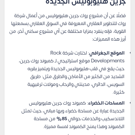
جرين هليوبوليس الجديدة
فضلًا عن أن مشروع روك جرين هليوبوليس من أعمال شركة
روك للتطوير العقاري المعروفة في السوق العقاري بسمعتها
القوية، فإنه ينفرد بمزايا مختلفة عن أي مشروع سكني آخر، من
أبرز هذه المميزات:
الموقع الجغرافي
: اختارت شركة Rock
Developments موقع استراتيجي لـ كمبوند روك جرين،
حيث يقع في قلب هليوبوليس الجديدة ويتميز بقربه
الشديد من الكثير من الأماكن والطرق مثل: طريق
السويس، الدائري، مدينتي والرحاب ومولات ترفيهية
كثيرة.
المساحات الخضراء
: كمبوند روك جرين هليوبوليس
الجديدة عبارة عن مساحة خضراء وبها مباني، حيث تمثل
اللاندسكيب والخدمات حوالي
85%
من مساحة
الكمبوند وهذا يمنح الكمبوند لمسة مميزة.