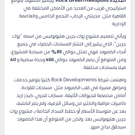
الجديدة Rock Green Heliopolis
، ويتميز الكمبوند بموقع
استراتيجي قريب من العديد من الأماكن المختلفة في
القاهرة مثل: مدينتي، الرحاب، التجمع الخامس والعاصمة
الإدارية.
ويأتي تصميم مشروع روك جرين هليوبوليس من اسمه “روك
جرين”، الذي يشير إلى انتشار المساحات الخضراء في جميع
أنحاء الكمبوند فهي تمثل حوالي
85%
من مساحة المشروع،
ومن المتوقع أن يضم الكمبوند حوالي
466
وحدة سكنية و
40
فيلا بمساحات مختلفة.
واهتمت شركة Rock Developments كثيرًا بتوفير خدمات
ومرافق مميزة في قلب الكمبوند مثل: مساحات للقراءة،
أماكن مخصصة للحيوانات الأليفة، مسارات للجري، كيدز اريا،
كاميرات مراقبة والكثير من وسائل الترفيه، ولم يتم الكشف
بعد عن متوسط الأسعار أو خطط السداد الخاصة بـ مشروع روك
جرين هليوبوليس بعد، ولكن من المتوقع أن هذا الكمبوند
سيحقق نجاح مبهر.