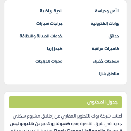
أمن وحراسة
اندية رياضية
بوابات إلكترونية
جراجات سيارات
حدائق
خدمات الصيانة والنظافة
كاميرات مراقبة
كيدز إريا
مساحات خضراء
ممرات للدراجات
مناطق بلازا
جدول المحتوى
أعلنت شركة روك للتطوير العقاري عن إطلاق مشروع سكني
جديد في شرق القاهرة وهو
كمبوند روك جرين هليوبوليس