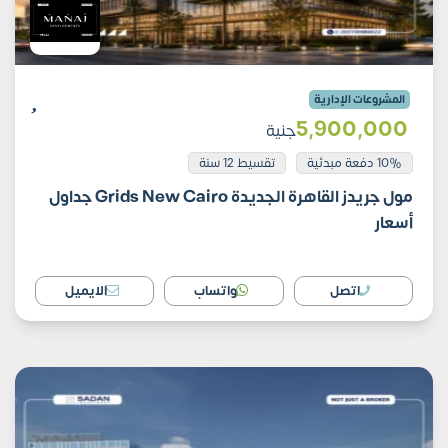
المشروعات الإدارية
5٬900٬000
جنية
10% دفعة مبدئية
تقسيط 12 سنة
مول جريدز القاهرة الجديدة Grids New Cairo جداول
أسعار
اتصل
واتساب
الايميل