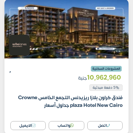
المشروعات السكنية
10٬962٬960
جنية
5% دفعة مبدئية
فندق كراون بلازا ريزيدنس التجمع الخامس Crowne
plaza Hotel New Cairo جداول أسعار
اتصل
واتساب
الايميل