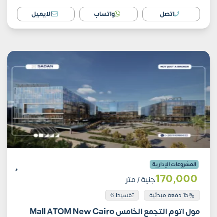
اتصل
واتساب
الايميل
المشروعات الإدارية
170٬000
جنية
/ متر
15% دفعة مبدئية
تقسيط 6
مول اتوم التجمع الخامس Mall ATOM New Cairo