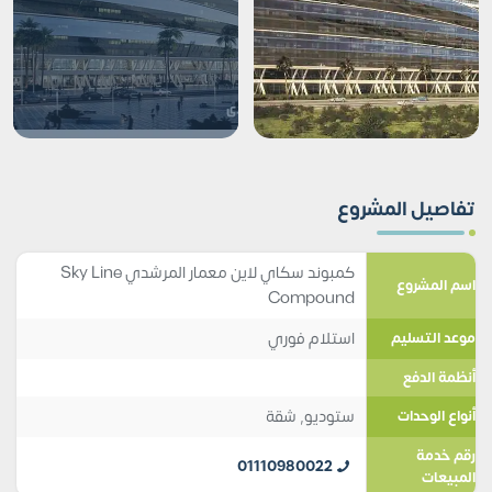
تفاصيل المشروع
كمبوند سكاي لاين معمار المرشدي Sky Line
اسم المشروع
Compound
استلام فوري
موعد التسليم
أنظمة الدفع
ستوديو
,
شقة
أنواع الوحدات
رقم خدمة
01110980022
المبيعات