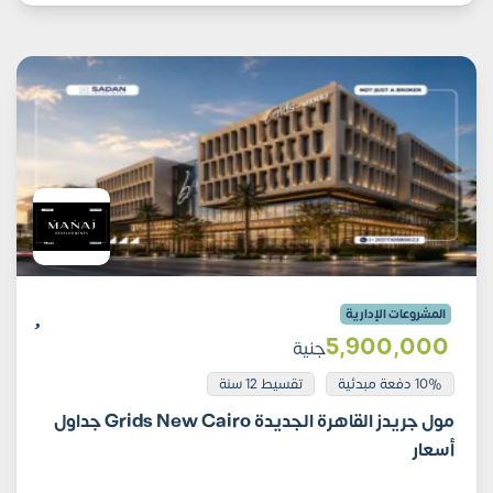
المشروعات الإدارية
5٬900٬000
جنية
10% دفعة مبدئية
تقسيط 12 سنة
مول جريدز القاهرة الجديدة Grids New Cairo جداول
أسعار