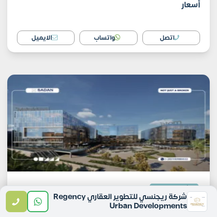
أسعار
اتصل
واتساب
الايميل
المشروعات الإدارية
شركة ريجنسي للتطوير العقاري Regency
170٬000
جنية
/ متر
Urban Developments