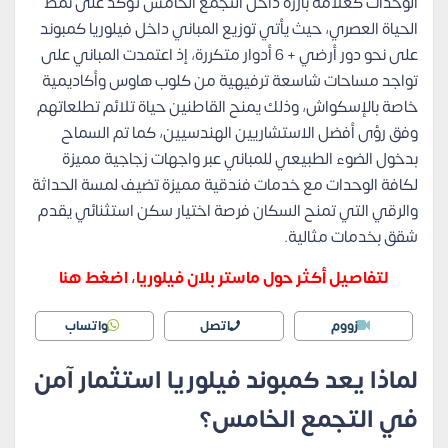
الوحدات كعلامة بارزة داخل التجمع الخامس تؤكد على نمط
الحياة العصري، حيث يأتي توزيع المباني داخل فيلوريا كمبوند
على نحو دور أرضي + 6 أدوار متكررة، إذ اعتمدت المباني على
تواجد مساحات شاسعة ترفيهية من كلوب هاوس وأكاديمية
خاصة بالإسكواش، وذلك يمنح القاطنين حياة تلائم تطلعاتهم
وفق رؤى أفضل الاستشاريين الهندسيين، كما تم السماح
بدخول الضوء الطبيعي للمباني عبر واجهات زجاجية مميزة
لكافة الوحدات مع خدمات فندقية مميزة تضيف لمسة الحداثة
والرقي التي تمنح السكان فرصة اختيار سكن استثنائي يقدم
شقق بخدمات مثالية.
لتفاصيل أكثر حول ماستر بلان فيلوريا، اضغط هنا
زووم
اتصل
واتساب
لماذا يعد كمبوند فيلوريا استثمار آمن
في التجمع الخامس؟