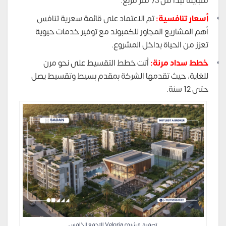
متباينة تبدأ من 75 متر مربع.
أسعار تنافسية:
تم الاعتماد على قائمة سعرية تنافس
أهم المشاريع المجاور للكمبوند مع توفير خدمات حيوية
تعزز من الحياة بداخل المشروع.
خطط سداد مرنة:
أتت خطط التقسيط على نحو مرن
للغاية، حيث تقدمها الشركة بمقدم بسيط وتقسيط يصل
حتى 12 سنة.
تصميم مشروع Veloria التجمع الخامس