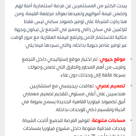
يبحث الكثير من المستثمرين عن فرصة استثمارية آمنة لهم
وتضمن قيمة أموالهم وتعيدها بعوائد مرتفعة القيمة، ومن
هنا ركزت الشركة على توفير كمبوند سكني ليس فقط
للراغبين في سكن راقي ومميز في التجمع بل ليكون وجهة
مثالية للاستثمار الآمن وترتفع قيمته العقارية مع مرور الوقت،
عبر توفير عناصر حيوية بداخله، والتي نسردها فيما يلي:
موقع حيوي:
تم اختيار موقع إستراتيجي داخل التجمع
وقريب من أهم المحاور والطرق التي تضمن وصولك
بسرعة فائقة إلى وحدتك دون عناء.
تصميم عصري:
تعاقدت ريجينسي مع استشاريين
هندسيين على أعلى مستوى لتقديم تصميم معماري
أنيق لكمبوند فيلوريا القاهرة الجديدة يسمح بمرونة في
الحياة وتقسيم ذكي للوحدات بداخله.
مساحات متنوعة:
لتوفير الفرصة للجميع أتاحت الشركة
وحدات فندقية متنوعة داخل مشروع فيلوريا بمساحات