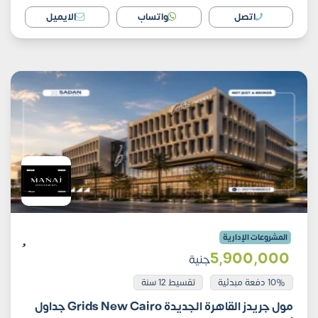
اتصل
واتساب
الايميل
المشروعات الإدارية
5٬900٬000
جنية
10% دفعة مبدئية
تقسيط 12 سنة
مول جريدز القاهرة الجديدة Grids New Cairo جداول