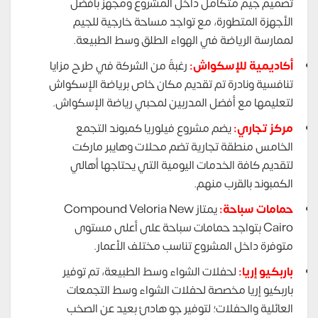
تصميم جيم متكامل داخل المشروع ومجهز بأفضل
الأجهزة المتطورة، مع تواجد مساحة خارجية للجيم
لممارسة الرياضة في الهواء الطلق وسط الطبيعة.
أكاديمية للإسكواش:
رغبةً من الشركة في طرح مزايا
تنافسية ونادرة تم تقديم مكان خاص برياضة الإسكواش
لتعليمها مع أفضل المدربين لمحبي رياضة الإسكواش.
مركز تجاري:
يضم مشروع فيلوريا كمبوند التجمع
الخامس منطقة تجارية تضم محلات وهايبر ماركت
لتقديم كافة الخدمات اليومية التي يحتاجها أهالي
الكمبوند بالقرب منهم.
حمامات سباحة:
يمتاز Compound Veloria New
Cairo بتواجد حمامات سباحة على أعلى مستوى
متوفرة داخل المشروع تناسب مختلف الأعمار.
باربكيو إريا:
لحفلات الشواء وسط الطبيعة، تم توفير
باربكيو إريا مخصصة لحفلات الشواء وسط التجمعات
العائلية والحفلات؛ لتوفير جو هادئ بعيد عن الصخب