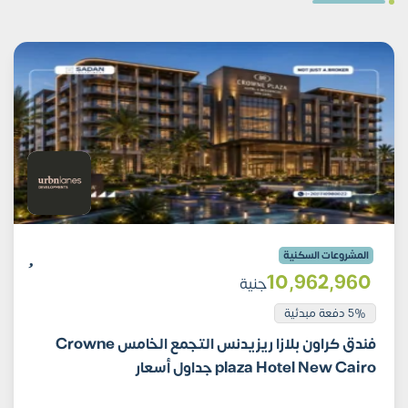
المشروعات السكنية
10٬962٬960
جنية
5% دفعة مبدئية
فندق كراون بلازا ريزيدنس التجمع الخامس Crowne
plaza Hotel New Cairo جداول أسعار