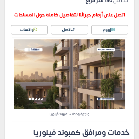
تبدأ من
150 متر مربع
.
اتصل على أرقام خبرائنا لتفاصيل كاملة حول المساحات
زووم
اتصل
واتساب
واجهة وحدات كمبوند ڤيلوريا
خدمات ومرافق كمبوند فيلوريا