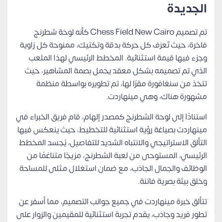
الجديدة
تم تصميم Chess Field New Cairo كأنه لوحة شطرنج
فاخرة، حيث تُعزف كل حركة بدقة وتكتيك، ممنوحة كل زاوية
وجزء فيها قيمة استثنائية. المخطط الرئيسي لهذا الملعب
الذي تم تصميمه بشكل معقد يحمل بصمة المشاهير، حيث
تتخذ من سنغافورة مقرًا لها، تم تطويره بواسطة منظمة
مشهورة هناك، وهي مينهاردت.
استنادًا إلى لوحة الشطرنج كمصدر إلهام، قام فريق الخبراء في
مينهاردت بصياغة رؤية استثنائية للتخطيط، حيث ينعكس فيها
التألق الاستراتيجي والانتباه الشديد للتفاصيل، يُجسد المخطط
الرئيسي، المستوحى من لعبة الشطرنج، مزيجًا متناغمًا من
الوظائف والجمال الجاذب، مع ضمان استغلال مثلى للمساحة
وخلق بيئة بصرية فاتنة.
تتألق خبرة مينهاردت في جميع جوانب التصميم، مما أسفر عن
تطور فريد وجاذب، يقدم تجربة استثنائية للمقيمين والزوار على