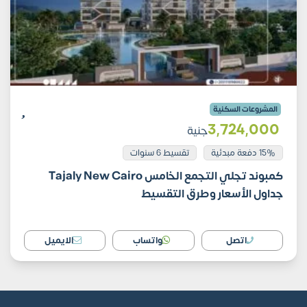
المشروعات السكنية
3٬724٬000
جنية
15% دفعة مبدئية
تقسيط 6 سنوات
كمبوند تجلي التجمع الخامس Tajaly New Cairo
جداول الأسعار وطرق التقسيط
اتصل
واتساب
الايميل