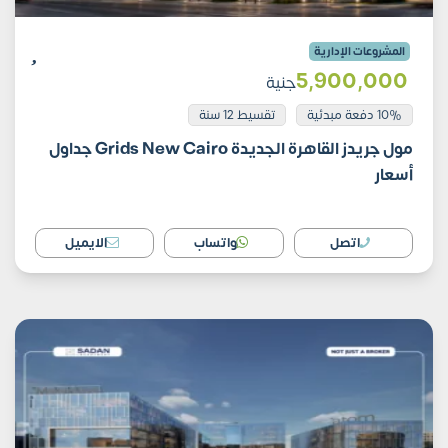
المشروعات الإدارية
5٬900٬000
جنية
10% دفعة مبدئية
تقسيط 12 سنة
مول جريدز القاهرة الجديدة Grids New Cairo جداول
أسعار
اتصل
واتساب
الايميل