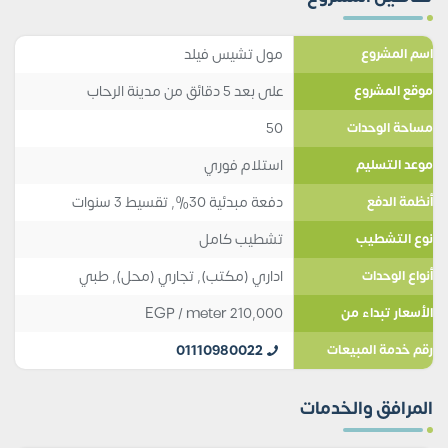
مول تشيس فيلد
اسم المشروع
على بعد 5 دقائق من مدينة الرحاب
موقع المشروع
50
مساحة الوحدات
استلام فوري
موعد التسليم
دفعة مبدئية 30%, تقسيط 3 سنوات
أنظمة الدفع
تشطيب كامل
نوع التشطيب
اداري (مكتب)
,
تجاري (محل)
,
طبي
أنواع الوحدات
EGP
/ meter
210,000
الأسعار تبداء من
01110980022
رقم خدمة المبيعات
المرافق والخدمات