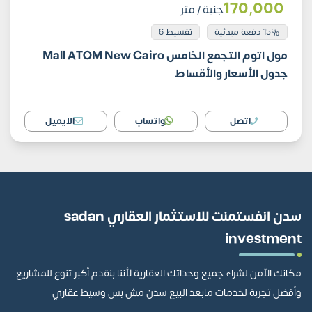
170٬000
جنية
/ متر
15% دفعة مبدئية
تقسيط 6
مول اتوم التجمع الخامس Mall ATOM New Cairo
جدول الأسعار والأقساط
اتصل
واتساب
الايميل
سدن انفستمنت للاستثمار العقاري sadan
investment
مكانك الآمن لشراء جميع وحداتك العقارية لأننا بنقدم أكبر تنوع للمشاريع
وأفضل تجربة لخدمات مابعد البيع سدن مش بس وسيط عقاري