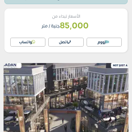
الأسعار تبداء من
85,000
جنية
/ متر
زووم
اتصل
واتساب