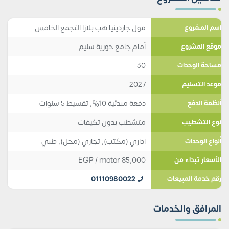
مول جاردينيا هب بلازا التجمع الخامس
اسم المشروع
أمام جامع حورية سليم
موقع المشروع
30
مساحة الوحدات
2027
موعد التسليم
دفعة مبدئية 10%, تقسيط 5 سنوات
أنظمة الدفع
متشطب بدون تكيفات
نوع التشطيب
اداري (مكتب)
,
تجاري (محل)
,
طبي
أنواع الوحدات
EGP
/ meter
85,000
الأسعار تبداء من
01110980022
رقم خدمة المبيعات
المرافق والخدمات