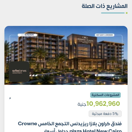
المشاريع ذات الصلة
المشروعات السكنية
10٬962٬960
جنية
5% دفعة مبدئية
فندق كراون بلازا ريزيدنس التجمع الخامس Crowne
plaza Hotel New Cairo جداول أسعار