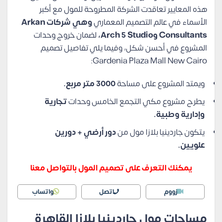
هذه المعايير تعاقدت الشركة المطروحة للمول مع أكبر
الأسماء في عالم التصميم المعماري
وهي
شركات Arkan
Consultants وArch 5 Studio،
لضمان خروج وحدات
المشروع في أحسن شكل، وفيما يلي تفاصيل تصميم
Gardenia Plaza Mall New Cairo:
ويمتد المشروع على مساحة
3000 متر مربع.
يطرح مشروع مكي التجمع الخامس وحدات
تجارية
وإدارية وطبية.
يتكون جاردينيا بلازا مول من
دور أرضي + دورين
علويين.
يمكنك التعرف على تصميم المول بالتواصل معنا
زووم
اتصل
واتساب
مساحات مول جاردينيا بلازا القاهرة