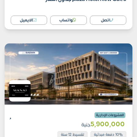
اتصل
واتساب
الايميل
المشروعات الإدارية
5٬900٬000
جنية
10% دفعة مبدئية
تقسيط 12 سنة