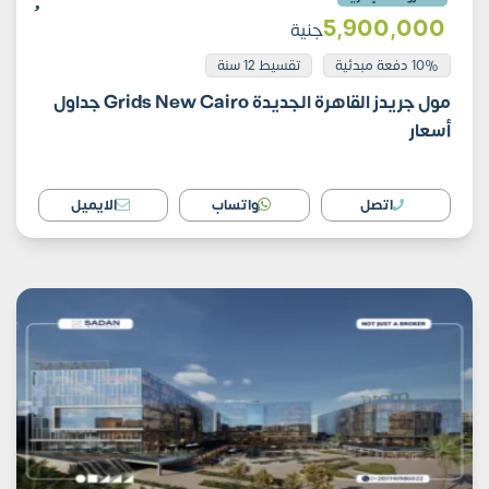
5٬900٬000
جنية
10% دفعة مبدئية
تقسيط 12 سنة
مول جريدز القاهرة الجديدة Grids New Cairo جداول
أسعار
اتصل
واتساب
الايميل