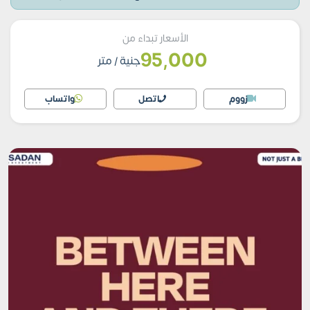
الأسعار تبداء من
95,000
جنية
/ متر
زووم
اتصل
واتساب