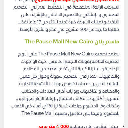
الشركات الرائدة المتخصصة في التخطيط العمراني، التصميم
المعماري والإنشائي، والتصميم الداخلي والإشراف على
التنفيذ،و تمتلك الشركة خبرة تمتد لأكثر من 17 عاماً نفذت
خلالها ما يزيد عن 300 مشروع في مصر والشرق الأوسط.
ماستر بلان
The Pause Mall New Cairo
يعتمد تصميم
The Pause Mall New Cairo
على الروح
العصرية الخاصة بمولات التجمع الخامس، حيث الواجهات
الزجاجية و البلازا الكبيرة التي تضم العديد من المطاعم
والكافيهات، كما راعى التصميم سهولة وصول كل عميل
للنشاط الذي يريده فتم تخصيص بوابات للأنشطة التجارية
والمطاعم والكافيهات وبوابات أخرى للعيادات والمكاتب،
لتسهيل أكثر يوجد مكاتب استقبال لإرشاد الزوار لوجهاتهم،
وكذلك وفر المشروع جراجات كبيرة لإزالة أي أعباء في الذهاب
للمشروع، وفيما يلي تفاصيل تصميم
The Pause Mall:
يمتد المشروع على مساحة
4,000 متر مربع.