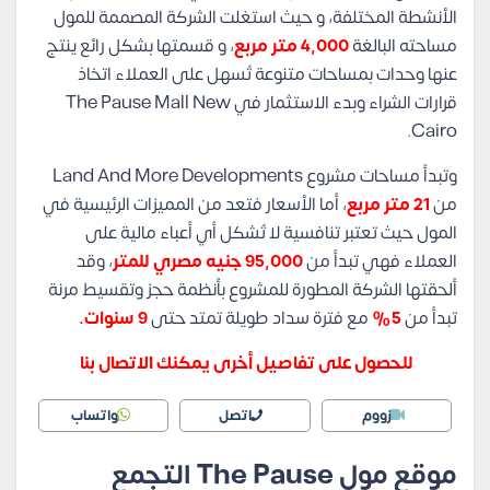
الأنشطة المختلفة، و حيث استغلت الشركة المصممة للمول
مساحته البالغة
4,000 متر مربع
، و قسمتها بشكل رائع ينتج
عنها وحدات بمساحات متنوعة تُسهل على العملاء اتخاذ
قرارات الشراء وبدء الاستثمار في The Pause Mall New
Cairo.
وتبدأ مساحات مشروع Land And More Developments
من
21 متر مربع
، أما الأسعار فتعد من المميزات الرئيسية في
المول حيث تعتبر تنافسية لا تُشكل أي أعباء مالية على
العملاء فهي تبدأ من
95,000
جنيه مصري للمتر
، وقد
ألحقتها الشركة المطورة للمشروع بأنظمة حجز وتقسيط مرنة
تبدأ من
5%
مع فترة سداد طويلة تمتد حتى
9 سنوات.
للحصول على تفاصيل أخرى يمكنك الاتصال بنا
زووم
اتصل
واتساب
موقع مول The Pause التجمع