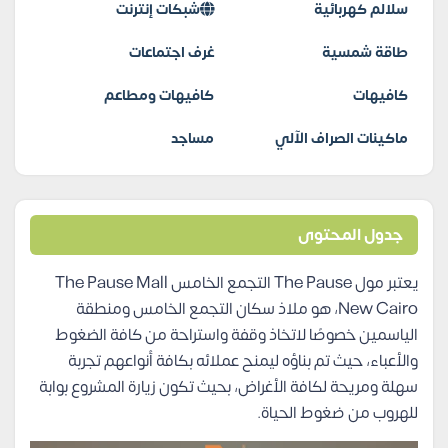
سلالم كهربائية
شبكات إنترنت
طاقة شمسية
غرف اجتماعات
كافيهات
كافيهات ومطاعم
ماكينات الصراف الآلي
مساجد
جدول المحتوى
يعتبر مول The Pause التجمع الخامس The Pause Mall
New Cairo، هو ملاذ سكان التجمع الخامس ومنطقة
الياسمين خصوصًا لاتخاذ وقفة واستراحة من كافة الضغوط
والأعباء، حيث تم بناؤه ليمنح عملائه بكافة أنواعهم تجربة
سهلة ومريحة لكافة الأغراض، بحيث تكون زيارة المشروع بوابة
للهروب من ضغوط الحياة.