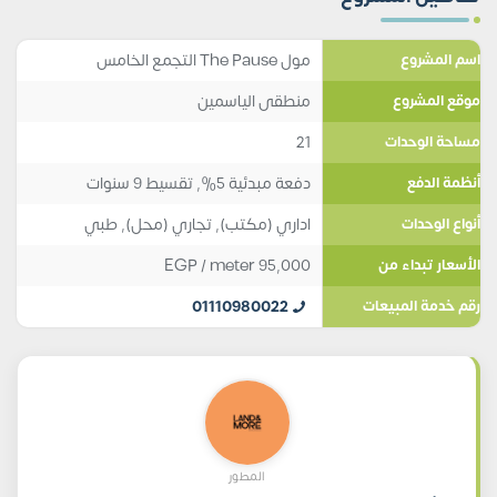
مول The Pause التجمع الخامس
اسم المشروع
منطقى الياسمين
موقع المشروع
21
مساحة الوحدات
دفعة مبدئية 5%, تقسيط 9 سنوات
أنظمة الدفع
اداري (مكتب)
,
تجاري (محل)
,
طبي
أنواع الوحدات
EGP
/ meter
95,000
الأسعار تبداء من
01110980022
رقم خدمة المبيعات
المطور