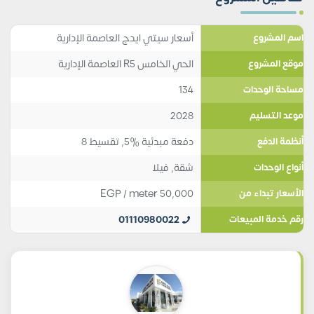
أسعار سيتي ايدج العاصمة الإدارية
اسم المشروع
الحي الخامس R5 العاصمة الإدارية
موقع المشروع
134
مساحة الوحدات
2028
موعد التسليم
دفعة مبدئية %5, تقسيط 8
أنظمة الدفع
شقة
,
فيلا
أنواع الوحدات
EGP
/ meter
50,000
الأسعار تبداء من
01110980022
رقم خدمة المبيعات