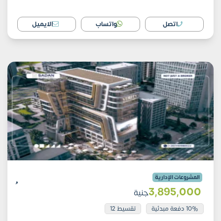
اتصل
واتساب
الايميل
المشروعات الإدارية
3٬895٬000
جنية
10% دفعة مبدئية
تقسيط 12