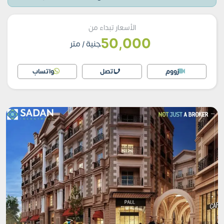
الأسعار تبداء من
50,000
جنية
/ متر
زووم
اتصل
واتساب