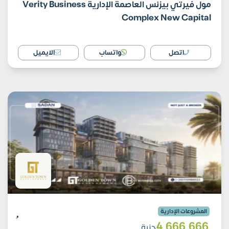
مول فيرتي بيزنس العاصمة الإدارية Verity Business
Complex New Capital
اتصل
واتساب
الايميل
المشروعات الإدارية
4٬666٬666
جنية